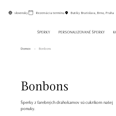
Preskočiť na hlavný obsah
slovensky
Rezervácia termínu
Butiky
Bratislava, Brno, Praha
ŠPERKY
PERSONALIZOVANÉ ŠPERKY
K
Domov
Bonbons
Bonbons
Šperky z farebných drahokamov sú cukríkom našej
ponuky.