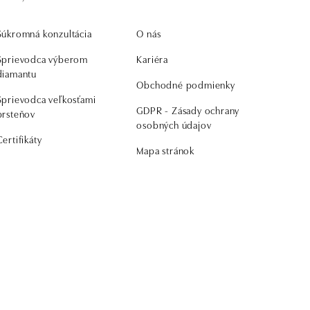
Súkromná konzultácia
O nás
Sprievodca výberom
Kariéra
diamantu
Obchodné podmienky
Sprievodca veľkosťami
GDPR - Zásady ochrany
prsteňov
osobných údajov
Certifikáty
Mapa stránok