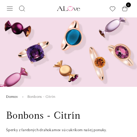
Preskočiť na hlavný obsah
0
Bonbons - Citrín
Domov
Bonbons - Citrín
Šperky z farebných drahokamov sú cukríkom našej ponuky.