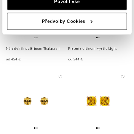
Povolit vše
Předvolby Cookies
Náhrdelník s citrínom Thalassali
Prsteň s citínom Mystic Light
od 454 €
od 544 €