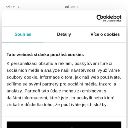
od 379 €
od 310 €
Souhlas
Detaily
Více o cookies
Tato webová stránka používá cookies
K personalizaci obsahu a reklam, poskytování funkcí
sociálních médií a analýze naší návštěvnosti využíváme
soubory cookie. Informace o tom, jak náš web používáte,
Náhrdelník s citrínom madeira
Náramok s citrínom Magic Wish
sdílíme se svými partnery pro sociální média, inzerci a
Monsoon Bonbon
analýzy. Partneři tyto údaje mohou zkombinovat s
od 732 €
dalšími informacemi, které jste jim poskytli nebo které
od 506 €
získali v důsledku toho, že používáte jejich služby.