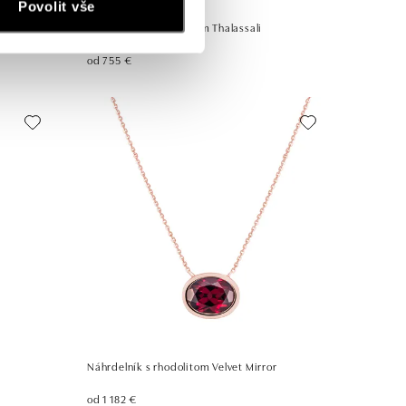
Povolit vše
Náhrdelník s rhodolitom Thalassali
od 755 €
Náhrdelník s rhodolitom Velvet Mirror
od 1 182 €