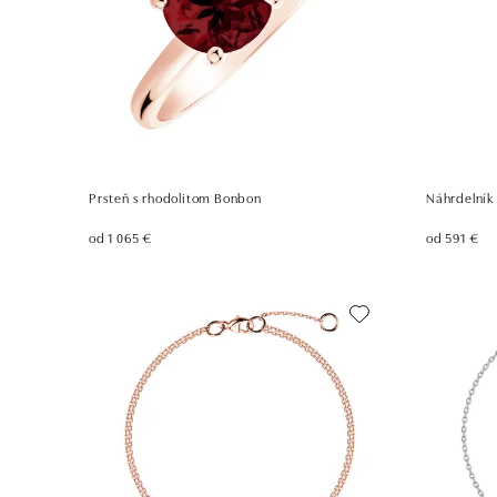
Prsteň s rhodolitom Bonbon
Náhrdelník
od 1 065 €
od 591 €