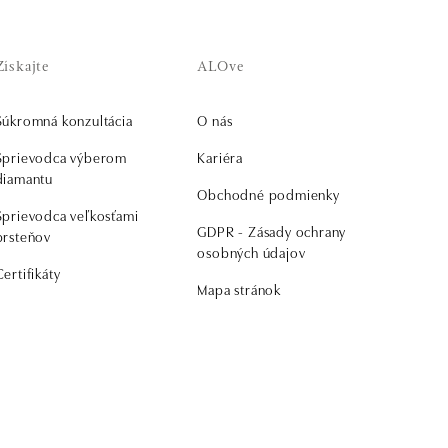
Získajte
ALOve
Súkromná konzultácia
O nás
Sprievodca výberom
Kariéra
diamantu
Obchodné podmienky
Sprievodca veľkosťami
GDPR - Zásady ochrany
prsteňov
osobných údajov
Certifikáty
Mapa stránok