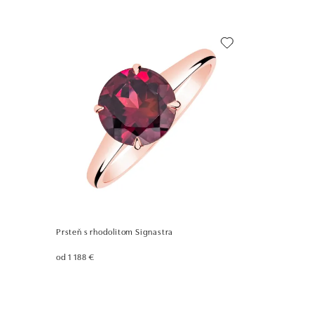
Prsteň s rhodolitom Signastra
od 1 188 €