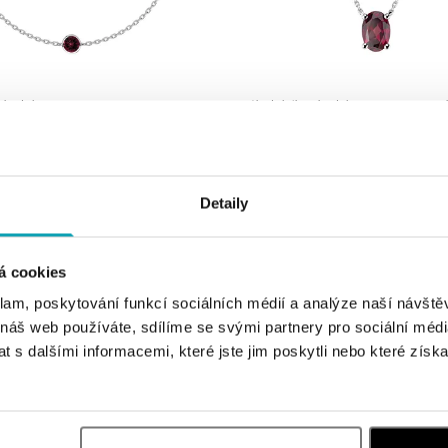
rhodolitom Neon Dot
Náhrdelník s rhodolitom Mystic Dept
od 519 €
Detaily
á cookies
klam, poskytování funkcí sociálních médií a analýze naší návšt
 náš web používáte, sdílíme se svými partnery pro sociální média
 s dalšími informacemi, které jste jim poskytli nebo které získa