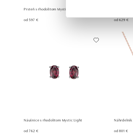
Prsteň s rhodolitom Mystic Light
Náušnice s
od 597 €
od 629 €
Náušnice s rhodolitom Mystic Light
Náhrdelník
od 762 €
od 801 €