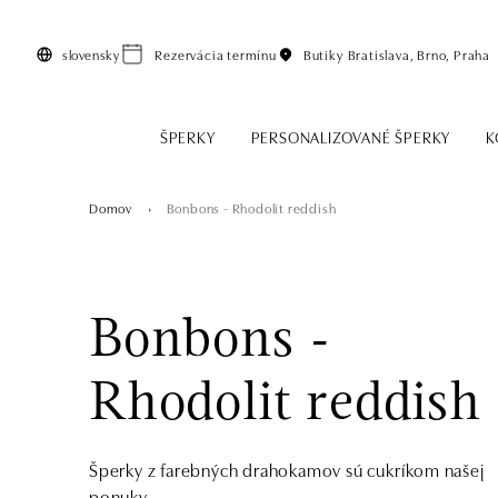
Preskočiť na hlavný obsah
slovensky
Rezervácia termínu
Butiky
Bratislava, Brno, Praha
ŠPERKY
PERSONALIZOVANÉ ŠPERKY
K
Domov
Bonbons - Rhodolit reddish
Bonbons -
Rhodolit reddish
Šperky z farebných drahokamov sú cukríkom našej
ponuky.