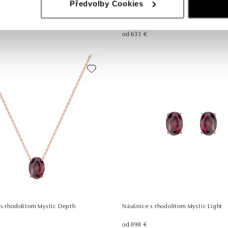
Předvolby Cookies
 rhodolitom Neon Dots
Náušnice s rhodolitom Pindots
od 633 €
 s rhodolitom Mystic Depth
Náušnice s rhodolitom Mystic Light
od 898 €