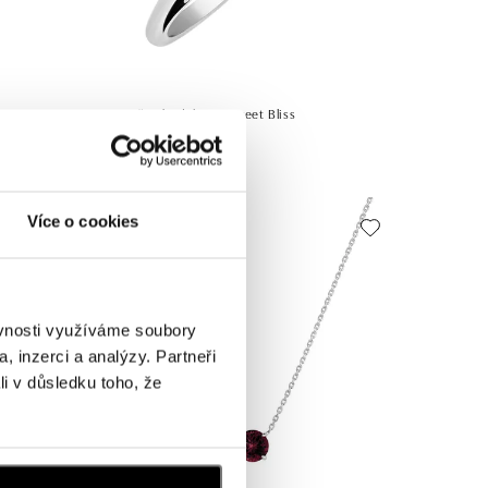
h
Prsteň s rhodolitom Sweet Bliss
od 538 €
Více o cookies
ěvnosti využíváme soubory
, inzerci a analýzy. Partneři
li v důsledku toho, že