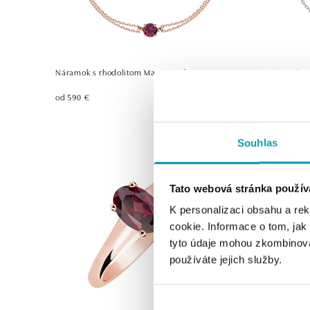
Náramok s rhodolitom Magic Wish
Náramok s 
od 590 €
od 478 €
Souhlas
Tato webová stránka použív
K personalizaci obsahu a re
cookie. Informace o tom, jak
tyto údaje mohou zkombinovat
používáte jejich služby.