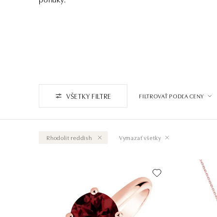
VŠETKY FILTRE
FILTROVAŤ PODĽA CENY
Rhodolit reddish
Vymazať všetky