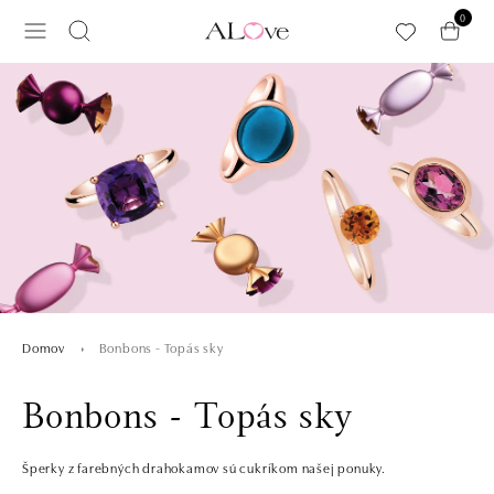
Preskočiť na hlavný obsah
0
Bonbons - Topás sky
Domov
Bonbons - Topás sky
Šperky z farebných drahokamov sú cukríkom našej ponuky.