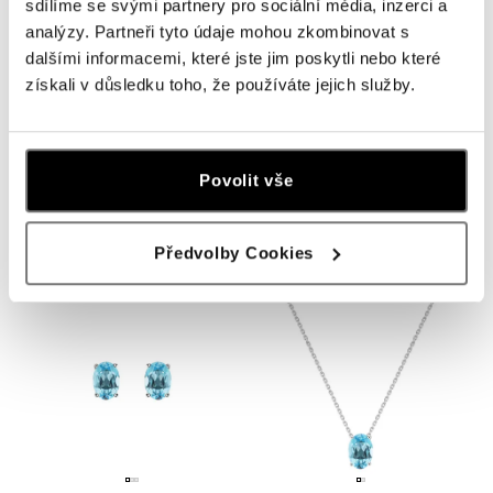
sdílíme se svými partnery pro sociální média, inzerci a
analýzy. Partneři tyto údaje mohou zkombinovat s
dalšími informacemi, které jste jim poskytli nebo které
získali v důsledku toho, že používáte jejich služby.
Povolit vše
Prsteň s topásom sky Bonbon
Prsteň s topásom Mystic Light
od 601 €
od 650 €
Předvolby Cookies