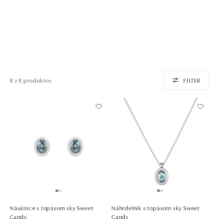
8 z 8 produktov
FILTER
Náušnice s topásom sky Sweet
Náhrdelník s topásom sky Sweet
Candy
Candy