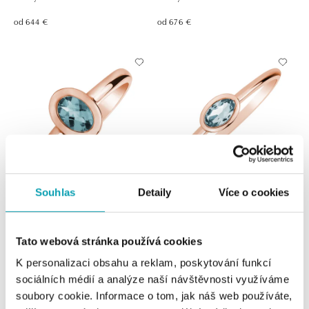
od 644 €
od 676 €
Souhlas
Detaily
Více o cookies
Prsteň s topásom sky Space
Prsteň s topazem sky Space
Bonbon
Bonbon
Tato webová stránka používá cookies
od 717 €
od 402 €
K personalizaci obsahu a reklam, poskytování funkcí
sociálních médií a analýze naší návštěvnosti využíváme
soubory cookie. Informace o tom, jak náš web používáte,