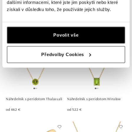
dalšími informacemi, které jste jim poskytli nebo které
získali v důsledku toho, že používáte jejich služby.
Náramok s peridotom Magic Wish
Prsteň s peridotom Bonbon
od 605 €
od 497 €
Povolit vše
Předvolby Cookies
Náhrdelník s peridotom Thalassali
Náhrdelník s peridotom Winslow
od 462 €
od 522 €