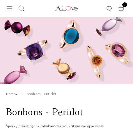
Preskočiť na hlavný obsah
0
Bonbons - Peridot
Domov
Bonbons - Peridot
Šperky z farebných drahokamov sú cukríkom našej ponuky.