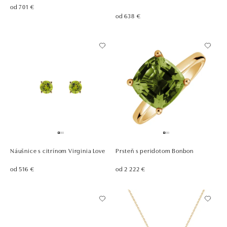
od 701 €
od 638 €
Náušnice s citrínom Virginia Love
Prsteň s peridotom Bonbon
od 516 €
od 2 222 €