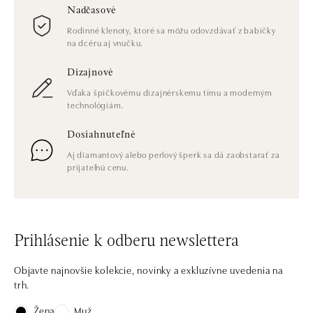
Nadčasové
Rodinné klenoty, ktoré sa môžu odovzdávať z babičky
na dcéru aj vnučku.
Dizajnové
Vďaka špičkovému dizajnérskemu tímu a moderným
technológiám.
Dosiahnuteľné
Aj diamantový alebo perlový šperk sa dá zaobstarať za
prijateľnú cenu.
Prihlásenie k odberu newslettera
Objavte najnovšie kolekcie, novinky a exkluzívne uvedenia na
trh.
Žena
Muž