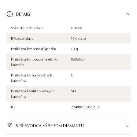
DETAILY
Vyberte farbu zlata
ružové
Rýdzosť zlata
14K zlato
Približná hmotnosť šperku
1.1 g
Približná hmotnosť všetkých
0.05000
kameňa
Približná farba všetkých
G
kameňov
Približná kvalita všetkých
SI3
kameňov
ID
224800304R.A.B
SPRIEVODCA VÝBEROM DIAMANTU