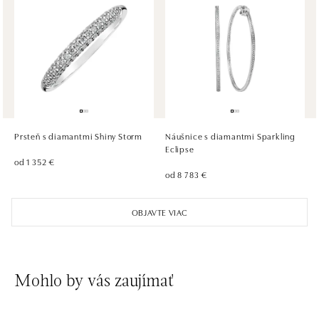
ALOve OC Olympia, Brno
U Dálnice 777, 664 42 Brno
tel.: +420604389337
dnes otvorené od 10:00
ALOve Westfield Černý most, Praha 9
Chlumecká 765/6, 198 19 Praha 9
tel.: +420735703904
Prsteň s diamantmi Shiny Storm
Náušnice s diamantmi Sparkling
dnes otvorené od 09:00
Eclipse
od 1 352 €
od 8 783 €
ALOve Westfield, Praha 4 - Chodov
Roztylská 2321/19, 148 00 Praha 4 - Chodov
OBJAVTE VIAC
tel.: +420730524389
dnes otvorené od 09:00
Mohlo by vás zaujímať