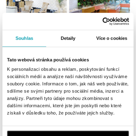
Všetky
Česko
Slovensko
Souhlas
Detaily
Více o cookies
ALO diamonds Hilton, Košice
Tato webová stránka používá cookies
Hlavná 123/1, 040 01 Košice
tel.: +421 911 854 322, +421 917 869 485
K personalizaci obsahu a reklam, poskytování funkcí
dnes otvorené od 09:00
sociálních médií a analýze naší návštěvnosti využíváme
soubory cookie. Informace o tom, jak náš web používáte,
ALOve OC Aupark, Bratislava
sdílíme se svými partnery pro sociální média, inzerci a
analýzy. Partneři tyto údaje mohou zkombinovat s
Einsteinova 3541/18, 851 01 Bratislava
tel.: +421917090556
dalšími informacemi, které jste jim poskytli nebo které
dnes otvorené od 10:00
získali v důsledku toho, že používáte jejich služby.
ALOve OC Eurovea, Bratislava
Pribinova 8, 811 09 Bratislava