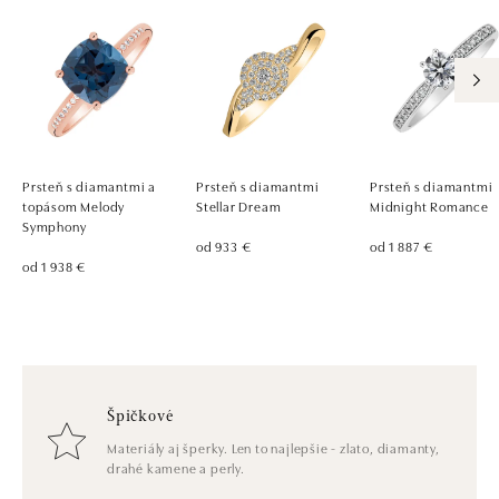
Prsteň s diamantmi a
Prsteň s diamantmi
Prsteň s diamantmi
topásom Melody
Stellar Dream
Midnight Romance
Symphony
od 933 €
od 1 887 €
od 1 938 €
Špičkové
Materiály aj šperky. Len to najlepšie - zlato, diamanty,
drahé kamene a perly.