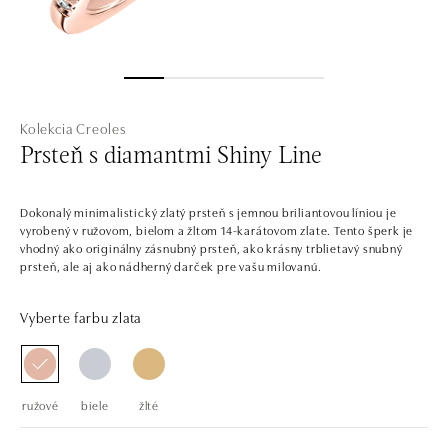
Kolekcia Creoles
Prsteň s diamantmi Shiny Line
Dokonalý minimalistický zlatý prsteň s jemnou briliantovou líniou je
vyrobený v ružovom, bielom a žltom 14-karátovom zlate. Tento šperk je
vhodný ako originálny zásnubný prsteň, ako krásny trblietavý snubný
prsteň, ale aj ako nádherný darček pre vašu milovanú.
Vyberte farbu zlata
ružové
biele
žlté