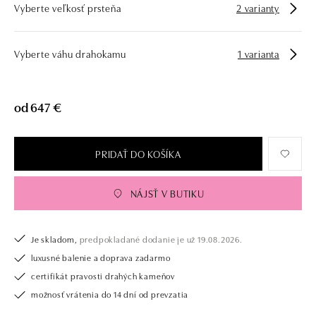
Vyberte veľkosť prsteňa
2 varianty
Vyberte váhu drahokamu
1 varianta
od 647 €
PRIDAŤ DO KOŠÍKA
NÁJSŤ V BUTIKU
Je skladom,
predpokladané dodanie je už 19.08.2026.
luxusné balenie a doprava zadarmo
certifikát pravosti drahých kameňov
možnosť vrátenia do 14 dní od prevzatia