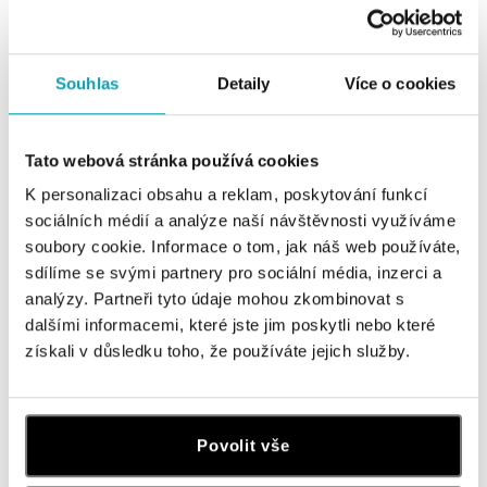
Utorok
10:00 - 21:00
Streda
10:00 - 21:00
Štvrtok
10:00 - 21:00
Souhlas
Detaily
Více o cookies
Piatok
10:00 - 21:00
Sobota
10:00 - 21:00
Nedeľa
10:00 - 21:00
Tato webová stránka používá cookies
K personalizaci obsahu a reklam, poskytování funkcí
sociálních médií a analýze naší návštěvnosti využíváme
soubory cookie. Informace o tom, jak náš web používáte,
sdílíme se svými partnery pro sociální média, inzerci a
analýzy. Partneři tyto údaje mohou zkombinovat s
dalšími informacemi, které jste jim poskytli nebo které
získali v důsledku toho, že používáte jejich služby.
Luxusní butik ALOve se nachází v přízemí obchodního
centra.
Přijďte si prohlédnout třpytivé novinky ze světa
Povolit vše
diamantů.