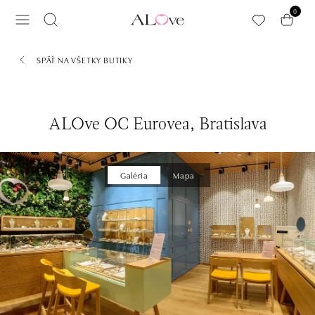
Preskočiť na hlavný obsah
0
SPÄŤ NA VŠETKY BUTIKY
ALOve OC Eurovea, Bratislava
Galéria
Mapa