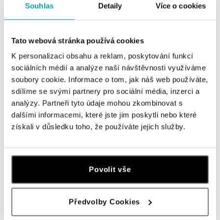
Souhlas
Detaily
Více o cookies
dnes otvorené od 09:00
ALOve OC Aupark, Bratislava
Tato webová stránka používá cookies
Einsteinova 3541/18, 851 01 Bratislava
K personalizaci obsahu a reklam, poskytování funkcí
tel.: +421917090556
sociálních médií a analýze naší návštěvnosti využíváme
dnes otvorené od 10:00
soubory cookie. Informace o tom, jak náš web používáte,
sdílíme se svými partnery pro sociální média, inzerci a
ALOve OC Eurovea, Bratislava
analýzy. Partneři tyto údaje mohou zkombinovat s
Pribinova 8, 811 09 Bratislava
dalšími informacemi, které jste jim poskytli nebo které
tel.: +421917090467
získali v důsledku toho, že používáte jejich služby.
dnes otvorené od 10:00
HALADA OC Avion, Bratislava
Povolit vše
Ivanská cesta 16, 821 04 Bratislava
tel.: +421 917 090 372
dnes otvorené od 10:00
Předvolby Cookies
ZOBRAZIŤ VŠETKY BUTIKY
HALADA OC Eurovea, Bratislava