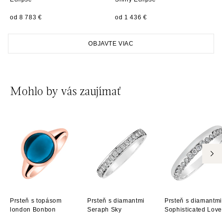
od 8 783 €
ALOve Westfield, Praha 4 - Chodov
od 1 436 €
Roztylská 2321/19, 148 00 Praha 4 - Chodov
tel.: +420730524389
OBJAVTE VIAC
dnes otvorené od 09:00
Mohlo by vás zaujímať
Prsteň s topásom
Prsteň s diamantmi
Prsteň s diamantmi
london Bonbon
Seraph Sky
Sophisticated Love