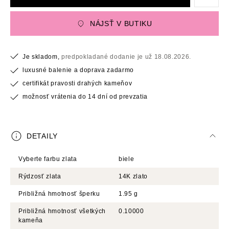
NÁJSŤ V BUTIKU
Je skladom,
predpokladané dodanie je už 18.08.2026.
luxusné balenie a doprava zadarmo
certifikát pravosti drahých kameňov
možnosť vrátenia do 14 dní od prevzatia
DETAILY
Vyberte farbu zlata
biele
Rýdzosť zlata
14K zlato
Približná hmotnosť šperku
1.95 g
Približná hmotnosť všetkých
0.10000
kameňa