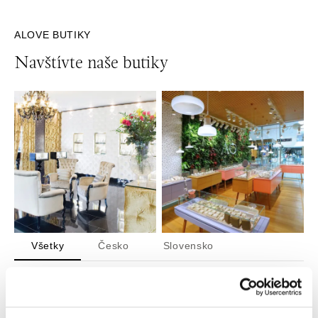
ALOVE BUTIKY
Navštívte naše butiky
Všetky
Česko
Slovensko
ALO diamonds Hilton, Košice
Hlavná 123/1, 040 01 Košice
tel.: +421 911 854 322, +421 917 869 485