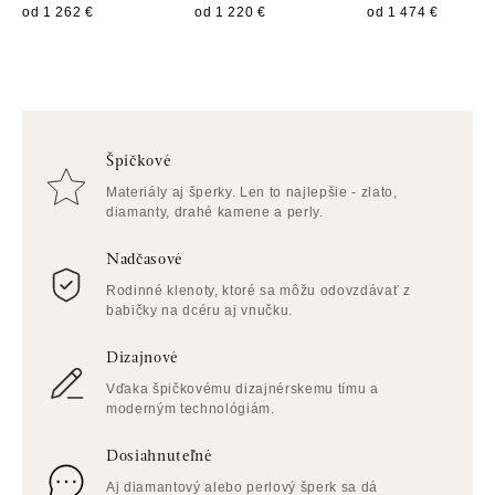
od 1 262 €
od 1 220 €
od 1 474 €
Špičkové
Materiály aj šperky. Len to najlepšie - zlato,
diamanty, drahé kamene a perly.
Nadčasové
Rodinné klenoty, ktoré sa môžu odovzdávať z
babičky na dcéru aj vnučku.
Dizajnové
Vďaka špičkovému dizajnérskemu tímu a
moderným technológiám.
Dosiahnuteľné
Aj diamantový alebo perlový šperk sa dá