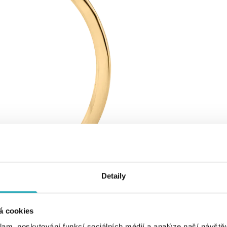
Detaily
á cookies
klam, poskytování funkcí sociálních médií a analýze naší návšt