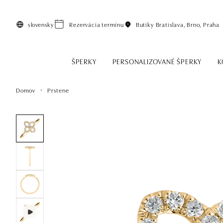
Preskočiť na hlavný obsah
slovensky
Rezervácia termínu
Butiky
Bratislava, Brno, Praha
ŠPERKY
PERSONALIZOVANÉ ŠPERKY
K
Domov
Prstene