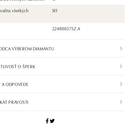
kvalita všetkých
SI1
224800375Z.A
VODCA VÝBEROM DIAMANTU
TLIVOSŤ O ŠPERK
Y A ODPOVEDE
IKÁT PRAVOSTI