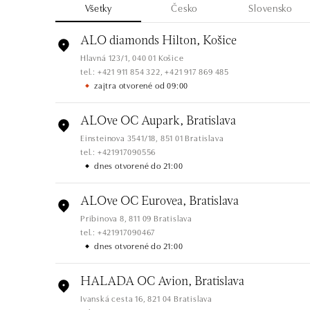
Všetky
Česko
Slovensko
ALO diamonds Hilton, Košice
Hlavná 123/1, 040 01 Košice
tel.: +421 911 854 322, +421 917 869 485
zajtra otvorené od 09:00
ALOve OC Aupark, Bratislava
Einsteinova 3541/18, 851 01 Bratislava
tel.: +421917090556
dnes otvorené do 21:00
ALOve OC Eurovea, Bratislava
Pribinova 8, 811 09 Bratislava
tel.: +421917090467
dnes otvorené do 21:00
HALADA OC Avion, Bratislava
Ivanská cesta 16, 821 04 Bratislava