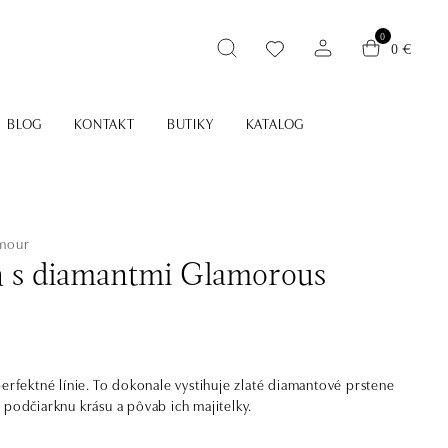
0
0 €
BLOG
KONTAKT
BUTIKY
KATALOG
amour
ň s diamantmi Glamorous
perfektné línie. To dokonale vystihuje zlaté diamantové prstene
 podčiarknu krásu a pôvab ich majitelky.