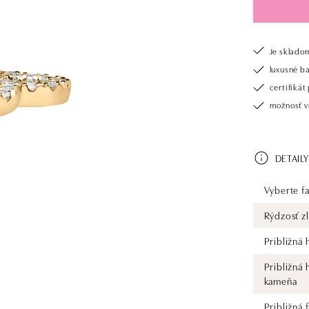
Je sklado
luxusné b
certifiká
možnosť vr
DETAILY
Vyberte fa
Rýdzosť zl
Približná
Približná
kameňa
Približná