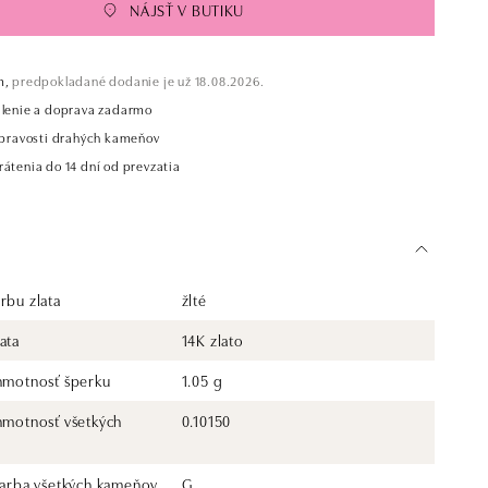
NÁJSŤ V BUTIKU
m,
predpokladané dodanie je už 18.08.2026.
alenie a doprava zadarmo
t pravosti drahých kameňov
átenia do 14 dní od prevzatia
rbu zlata
žlté
ata
14K zlato
 hmotnosť šperku
1.05 g
 hmotnosť všetkých
0.10150
 farba všetkých kameňov
G