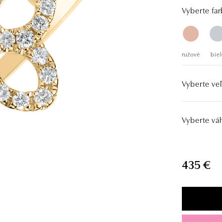
Vyberte far
ružové
biel
Vyberte veľ
Vyberte vá
435 €