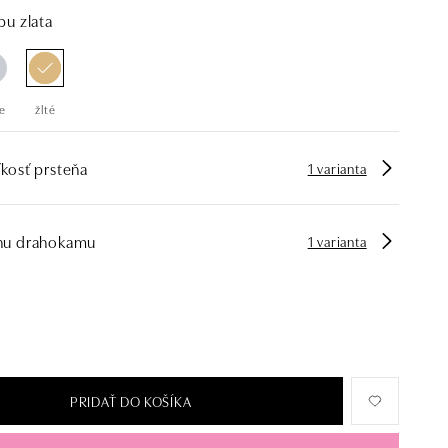
bu zlata
e
žlté
kosť prsteňa
1 varianta
hu drahokamu
1 varianta
PRIDAŤ DO KOŠÍKA