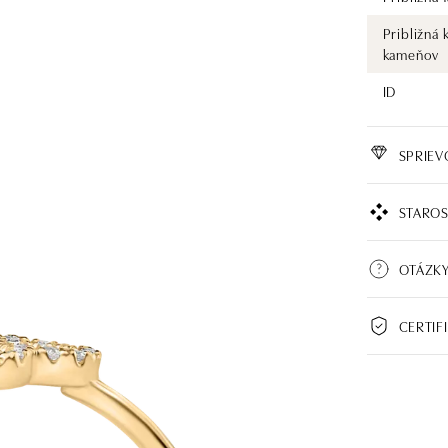
Približná 
kameňov
ID
SPRIE
STAROS
OTÁZK
CERTIF