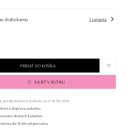
hu drahokamu
1 varianta
PRIDAŤ DO KOŠÍKA
NÁJSŤ V BUTIKU
m,
predpokladané dodanie je už 19.08.2026.
alenie a doprava zadarmo
t pravosti drahých kameňov
átenia do 14 dní od prevzatia