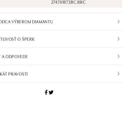
274701873BC.BRC
VODCA VÝBEROM DIAMANTU
TLIVOSŤ O ŠPERK
Y A ODPOVEDE
IKÁT PRAVOSTI