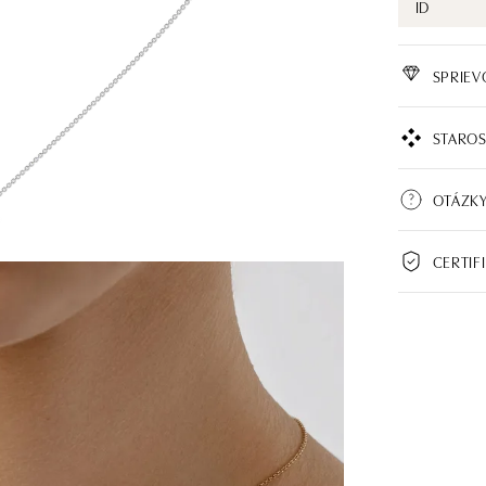
ID
SPRIE
STAROS
OTÁZK
CERTIF