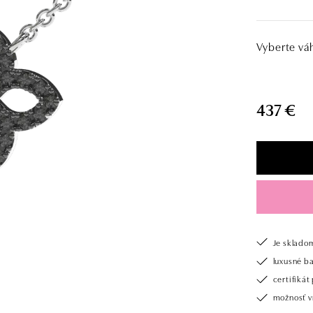
Vyberte vá
437 €
Je sklado
luxusné b
certifiká
možnosť vr