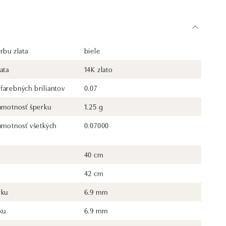
rbu zlata
biele
ata
14K zlato
farebných briliantov
0.07
 hmotnosť šperku
1.25 g
 hmotnosť všetkých
0.07000
40 cm
42 cm
rku
6.9 mm
ku
6.9 mm