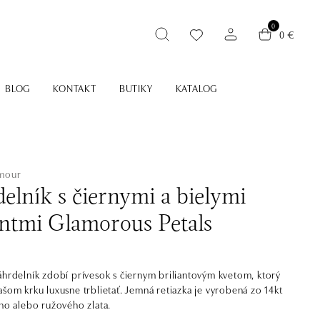
0
0 €
BLOG
KONTAKT
BUTIKY
KATALOG
amour
elník s čiernymi a bielymi
ntmi Glamorous Petals
áhrdelník zdobí prívesok s čiernym briliantovým kvetom, ktorý
ašom krku luxusne trblietať. Jemná retiazka je vyrobená zo 14kt
ého alebo ružového zlata.