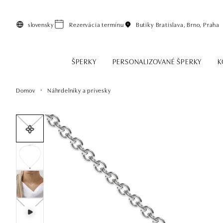
Preskočiť na hlavný obsah
slovensky
Rezervácia termínu
Butiky
Bratislava, Brno, Praha
ŠPERKY
PERSONALIZOVANÉ ŠPERKY
K
Domov
Náhrdelníky a prívesky