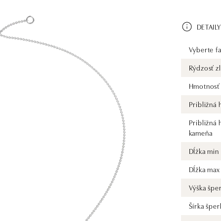
DETAILY
Vyberte fa
Rýdzosť zl
Hmotnosť 
Približná
Približná
kameňa
Dĺžka min
Dĺžka max
Výška špe
Šírka šper