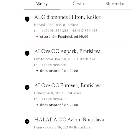
Všetky
Česko
Slovensko
ALO diamonds Hilton, Košice
Hlavná 123/1, 040 01 Košice
tel.: +421 911 854 322, +421 917 869 485
otvorené v Pondelok od 09:00
ALOve OC Aupark, Bratislava
Einsteinova 3541/18, 851 01 Bratislava
tel.: +421917090556
dnes otvorené do 21:00
ALOve OC Eurovea, Bratislava
Pribinova 8, 811 09 Bratislava
tel.: +421917090467
dnes otvorené do 21:00
HALADA OC Avion, Bratislava
Ivanská cesta 16, 821 04 Bratislava