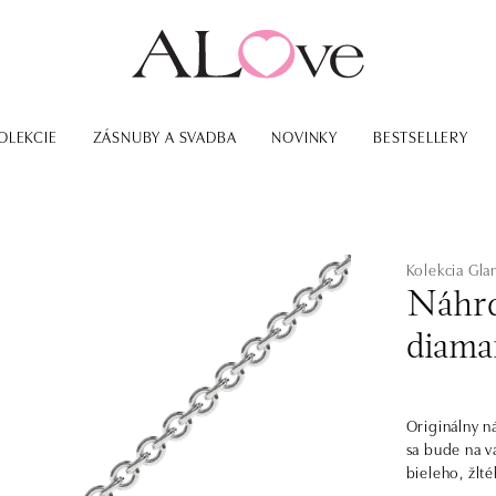
OLEKCIE
ZÁSNUBY A SVADBA
NOVINKY
BESTSELLERY
Kolekcia Gl
Náhrd
diama
Originálny n
sa bude na v
bieleho, žlt