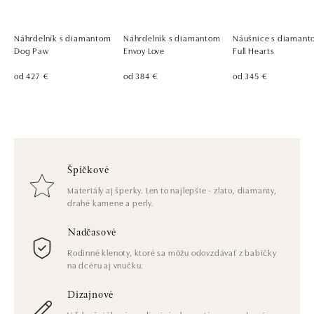
Náhrdelník s diamantom
Náhrdelník s diamantom
Náušnice s diaman
Dog Paw
Envoy Love
Full Hearts
od 427 €
od 384 €
od 345 €
Špičkové
Materiály aj šperky. Len to najlepšie - zlato, diamanty,
drahé kamene a perly.
Nadčasové
Rodinné klenoty, ktoré sa môžu odovzdávať z babičky
na dcéru aj vnučku.
Dizajnové