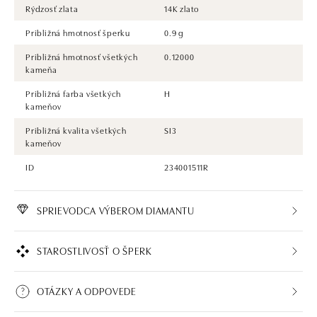
Rýdzosť zlata
14K zlato
Približná hmotnosť šperku
0.9 g
Približná hmotnosť všetkých
0.12000
kameňa
Približná farba všetkých
H
kameňov
Približná kvalita všetkých
SI3
kameňov
ID
234001511R
SPRIEVODCA VÝBEROM DIAMANTU
STAROSTLIVOSŤ O ŠPERK
OTÁZKY A ODPOVEDE