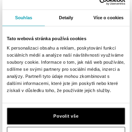
Všetky
Česko
Slovensko
Souhlas
Detaily
Více o cookies
ALO diamonds Hilton, Košice
Hlavná 123/1, 040 01 Košice
tel.: +421 911 854 322, +421 917 869 485
dnes otvorené od 09:00
Tato webová stránka používá cookies
K personalizaci obsahu a reklam, poskytování funkcí
ALOve OC Aupark, Bratislava
sociálních médií a analýze naší návštěvnosti využíváme
soubory cookie. Informace o tom, jak náš web používáte,
Einsteinova 3541/18, 851 01 Bratislava
tel.: +421917090556
sdílíme se svými partnery pro sociální média, inzerci a
dnes otvorené od 10:00
analýzy. Partneři tyto údaje mohou zkombinovat s
dalšími informacemi, které jste jim poskytli nebo které
získali v důsledku toho, že používáte jejich služby.
ALOve OC Eurovea, Bratislava
Pribinova 8, 811 09 Bratislava
tel.: +421917090467
dnes otvorené od 10:00
Povolit vše
HALADA OC Avion, Bratislava