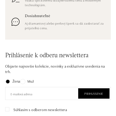
Vďaka špičkovému dizajnérskemu tímu a moderným
technológiám.
Dosiahnuteľné
Aj diamantový alebo perlový šperk sa dá zaobstarať za
prijateľnú cenu.
Prihlásenie k odberu newslettera
Objavte najnovšie kolekcie, novinky a exkluzívne uvedenia na
trh.
Žena
Muž
PRIHLÁSENIE
Súhlasím s odberom newslettera