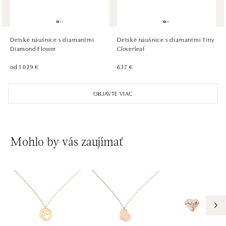
ALOve Westfield Černý most, Praha 9
Chlumecká 765/6, 198 19 Praha 9
tel.: +420735703904
Detské náušnice s diamantmi
Detské náušnice s diamantmi Tiny
dnes otvorené od 09:00
Diamond Flower
Cloverleaf
od 1 029 €
637 €
ALOve Westfield, Praha 4 - Chodov
Roztylská 2321/19, 148 00 Praha 4 - Chodov
OBJAVTE VIAC
tel.: +420730524389
dnes otvorené od 09:00
Mohlo by vás zaujímať