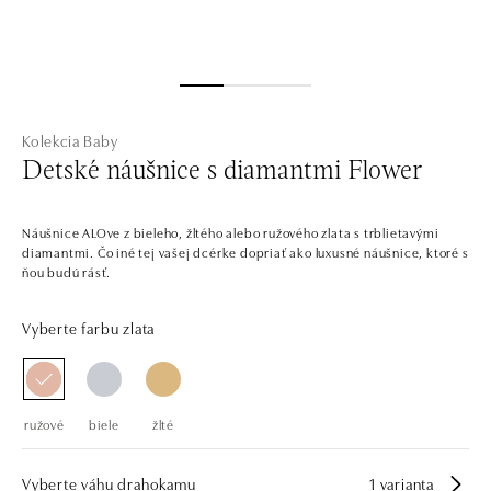
Kolekcia Baby
Detské náušnice s diamantmi Flower
Náušnice ALOve z bieleho, žltého alebo ružového zlata s trblietavými
diamantmi. Čo iné tej vašej dcérke dopriať ako luxusné náušnice, ktoré s
ňou budú rásť.
Vyberte farbu zlata
ružové
biele
žlté
Vyberte váhu drahokamu
1 varianta