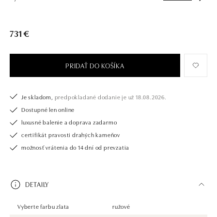
731 €
PRIDAŤ DO KOŠÍKA
Je skladom,
predpokladané dodanie je už 18.08.2026.
Dostupné len online
luxusné balenie a doprava zadarmo
certifikát pravosti drahých kameňov
možnosť vrátenia do 14 dní od prevzatia
DETAILY
Vyberte farbu zlata
ružové