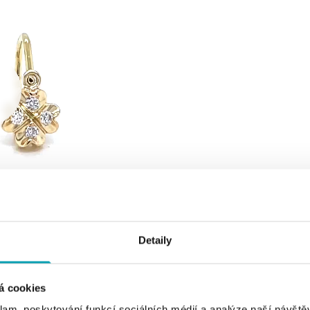
Detaily
á cookies
klam, poskytování funkcí sociálních médií a analýze naší návšt