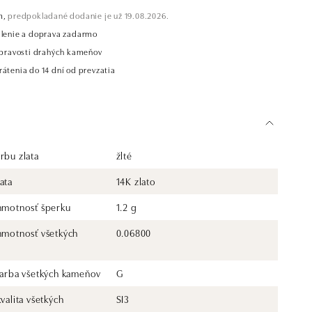
m,
predpokladané dodanie je už 19.08.2026.
alenie a doprava zadarmo
t pravosti drahých kameňov
átenia do 14 dní od prevzatia
rbu zlata
žlté
ata
14K zlato
 hmotnosť šperku
1.2 g
 hmotnosť všetkých
0.06800
 farba všetkých kameňov
G
kvalita všetkých
SI3