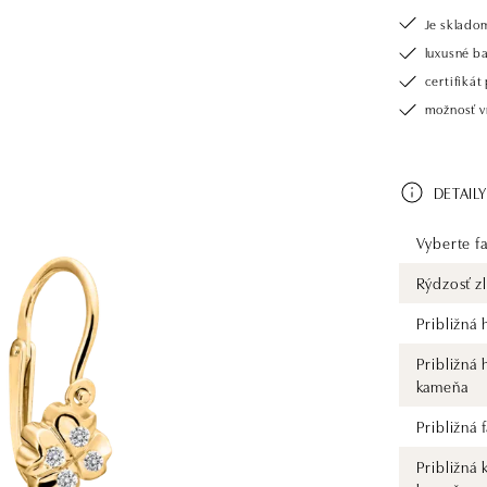
Je sklado
luxusné b
certifiká
možnosť vr
DETAILY
Vyberte fa
Rýdzosť zl
Približná
Približná
kameňa
Približná
Približná 