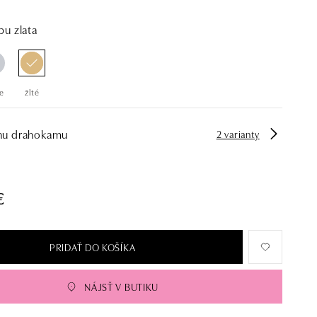
bu zlata
e
žlté
hu drahokamu
2 varianty
€
PRIDAŤ DO KOŠÍKA
NÁJSŤ V BUTIKU