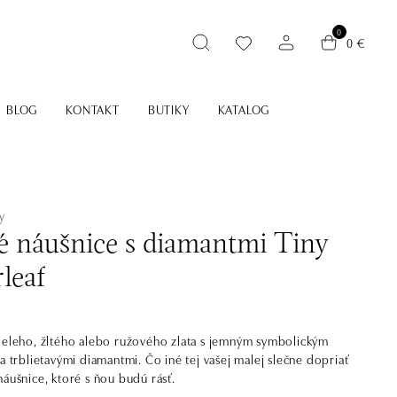
0
0 €
BLOG
KONTAKT
BUTIKY
KATALOG
y
é náušnice s diamantmi Tiny
leaf
ieleho, žltého alebo ružového zlata s jemným symbolickým
a trblietavými diamantmi. Čo iné tej vašej malej slečne dopriať
náušnice, ktoré s ňou budú rásť.