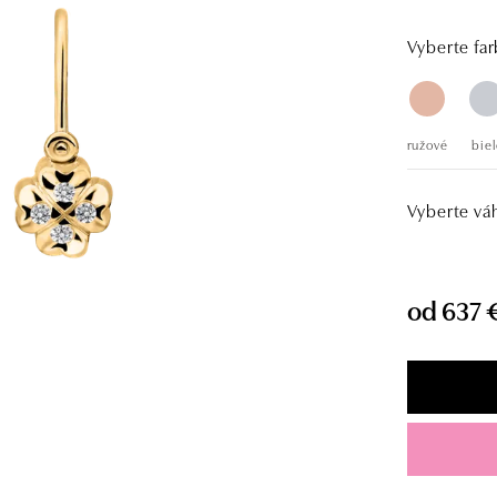
Vyberte far
ružové
biel
Vyberte vá
od 637 