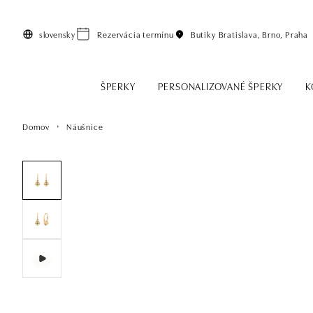
Preskočiť na hlavný obsah
slovensky
Rezervácia termínu
Butiky
Bratislava, Brno, Praha
ŠPERKY
PERSONALIZOVANÉ ŠPERKY
K
Domov
Náušnice