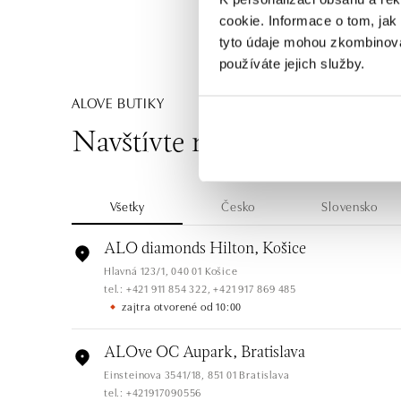
cookie. Informace o tom, jak
tyto údaje mohou zkombinovat
používáte jejich služby.
ALOVE BUTIKY
Navštívte naše butiky
Všetky
Česko
Slovensko
ALO diamonds Hilton, Košice
Hlavná 123/1, 040 01 Košice
tel.: +421 911 854 322, +421 917 869 485
zajtra otvorené od 10:00
ALOve OC Aupark, Bratislava
Einsteinova 3541/18, 851 01 Bratislava
tel.: +421917090556