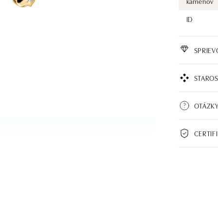
kameňov
ID
SPRIE
STAROS
OTÁZK
CERTIF