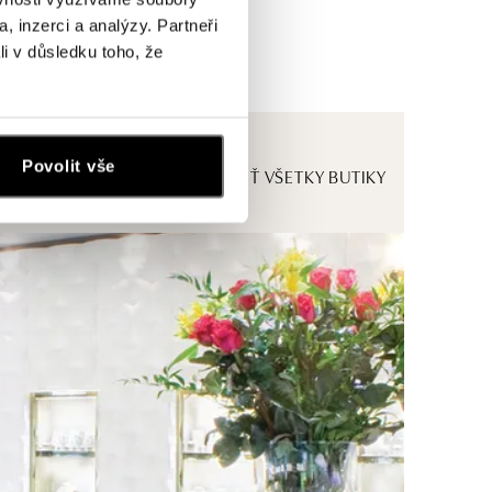
, inzerci a analýzy. Partneři
li v důsledku toho, že
Povolit vše
ZOBRAZIŤ VŠETKY BUTIKY