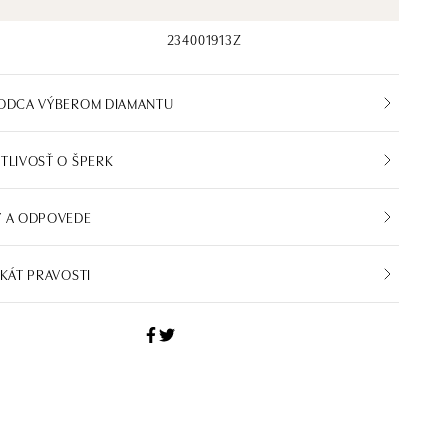
234001913Z
VODCA VÝBEROM DIAMANTU
TLIVOSŤ O ŠPERK
Y A ODPOVEDE
IKÁT PRAVOSTI