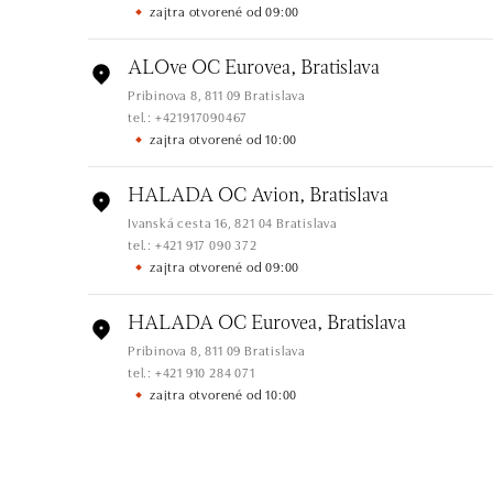
zajtra otvorené od 09:00
ALOve OC Eurovea, Bratislava
Pribinova 8, 811 09 Bratislava
tel.: +421917090467
zajtra otvorené od 10:00
HALADA OC Avion, Bratislava
Ivanská cesta 16, 821 04 Bratislava
tel.: +421 917 090 372
zajtra otvorené od 09:00
HALADA OC Eurovea, Bratislava
Pribinova 8, 811 09 Bratislava
tel.: +421 910 284 071
zajtra otvorené od 10:00
ALOve OC Nový Smíchov, Praha 5
Plzeňská 8, 150 00 Praha 5 - Anděl