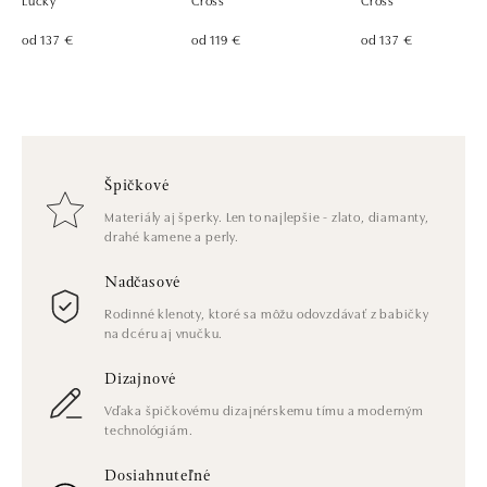
od 137 €
od 119 €
od 137 €
Špičkové
Materiály aj šperky. Len to najlepšie - zlato, diamanty,
drahé kamene a perly.
Nadčasové
Rodinné klenoty, ktoré sa môžu odovzdávať z babičky
na dcéru aj vnučku.
Dizajnové
Vďaka špičkovému dizajnérskemu tímu a moderným
technológiám.
Dosiahnuteľné