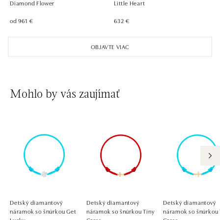
Diamond Flower
Little Heart
od 961 €
632 €
ALOve Westfield, Praha 4 - Chodov
Roztylská 2321/19, 148 00 Praha 4 - Chodov
OBJAVTE VIAC
tel.: +420730524389
dnes otvorené do 21:00
Mohlo by vás zaujímať
Detský diamantový
Detský diamantový
Detský diamantový
náramok so šnúrkou Get
náramok so šnúrkou Tiny
náramok so šnúrkou 
Lucky
Cross
Cross