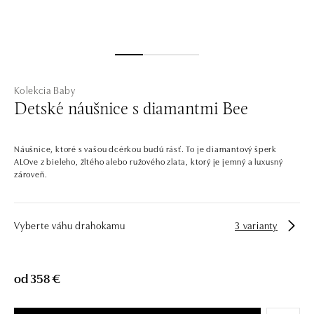
Kolekcia Baby
Detské náušnice s diamantmi Bee
Náušnice, ktoré s vašou dcérkou budú rásť. To je diamantový šperk
ALOve z bieleho, žltého alebo ružového zlata, ktorý je jemný a luxusný
zároveň.
Vyberte váhu drahokamu
3 varianty
od 358 €