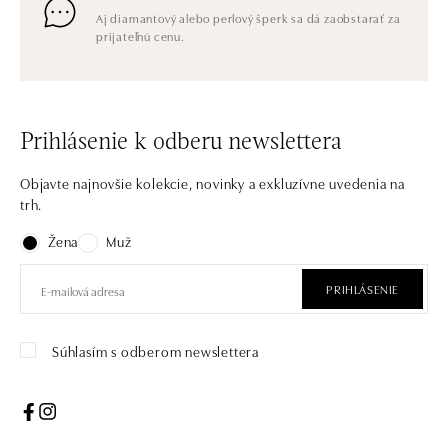
Aj diamantový alebo perlový šperk sa dá zaobstarať za
prijateľnú cenu.
Prihlásenie k odberu newslettera
Objavte najnovšie kolekcie, novinky a exkluzívne uvedenia na
trh.
Žena
Muž
PRIHLÁSENIE
Súhlasím s odberom newslettera