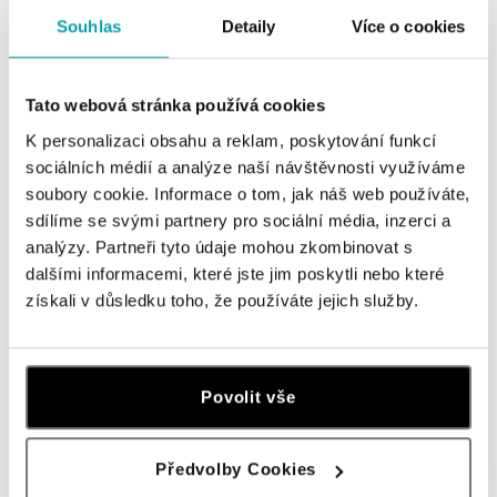
Hlavná 123/1, 040 01 Košice
tel.: +421 911 854 322, +421 917 869 485
Souhlas
Detaily
Více o cookies
dnes otvorené do 19:00
Tato webová stránka používá cookies
ALOve OC Aupark, Bratislava
Einsteinova 3541/18, 851 01 Bratislava
K personalizaci obsahu a reklam, poskytování funkcí
tel.: +421917090556
sociálních médií a analýze naší návštěvnosti využíváme
dnes otvorené do 21:00
soubory cookie. Informace o tom, jak náš web používáte,
sdílíme se svými partnery pro sociální média, inzerci a
ALOve OC Eurovea, Bratislava
analýzy. Partneři tyto údaje mohou zkombinovat s
Pribinova 8, 811 09 Bratislava
dalšími informacemi, které jste jim poskytli nebo které
tel.: +421917090467
získali v důsledku toho, že používáte jejich služby.
dnes otvorené do 21:00
HALADA OC Avion, Bratislava
Povolit vše
Ivanská cesta 16, 821 04 Bratislava
tel.: +421 917 090 372
dnes otvorené do 21:00
Předvolby Cookies