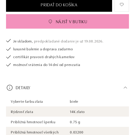
PRIDAŤ DO KOŠÍKA
NÁJSŤ V BUTIKU
Je skladom,
predpokladané dodanie je už 19.08.2026.
luxusné balenie a doprava zadarmo
certifikát pravosti drahých kameňov
možnosť vrátenia do 14 dní od prevzatia
DETAILY
Vyberte farbu zlata
biele
Rýdzosť zlata
14K zlato
Približná hmotnosť šperku
0.75 g
Približná hmotnosť všetkých
0.03200