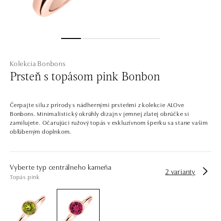
Kolekcia Bonbons
Prsteň s topásom pink Bonbon
Čerpajte silu z prírody s nádhernými prsteňmi z kolekcie ALOve
Bonbons. Minimalistický okrúhly dizajn v jemnej zlatej obrúčke si
zamilujete. Očarujúci ružový topás v exkluzívnom šperku sa stane vašim
obľúbeným doplnkom.
Vyberte typ centrálneho kameňa
2 varianty
Topás pink