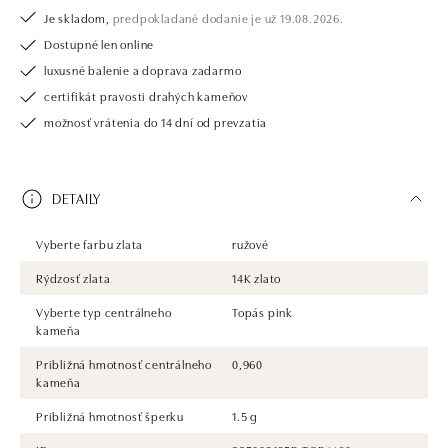
Je skladom,
predpokladané dodanie je už 19.08.2026.
Dostupné len online
luxusné balenie a doprava zadarmo
certifikát pravosti drahých kameňov
možnosť vrátenia do 14 dní od prevzatia
DETAILY
Vyberte farbu zlata
ružové
Rýdzosť zlata
14K zlato
Vyberte typ centrálneho
Topás pink
kameňa
Približná hmotnosť centrálneho
0,960
kameňa
Približná hmotnosť šperku
1.5 g