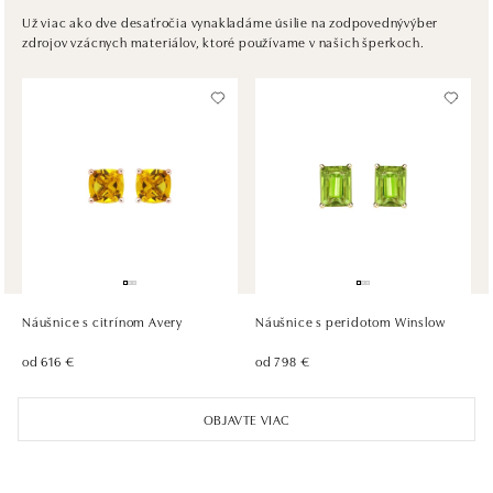
Plzeňská 8, 150 00 Praha 5 - Anděl
Už viac ako dve desaťročia vynakladáme úsilie na zodpovednývýber
zdrojov vzácnych materiálov, ktoré používame v našich šperkoch.
tel.: +420736509250
dnes otvorené od 09:00
ALOve OC Olympia, Brno
U Dálnice 777, 664 42 Brno
tel.: +420604389337
dnes otvorené od 10:00
ALOve Westfield Černý most, Praha 9
Chlumecká 765/6, 198 19 Praha 9
tel.: +420735703904
Náušnice s citrínom Avery
Náušnice s peridotom Winslow
dnes otvorené od 09:00
od 616 €
od 798 €
ALOve Westfield, Praha 4 - Chodov
OBJAVTE VIAC
Roztylská 2321/19, 148 00 Praha 4 - Chodov
tel.: +420730524389
dnes otvorené od 09:00