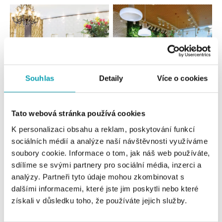
Souhlas
Detaily
Více o cookies
Všetky
Česko
Slovensko
Tato webová stránka používá cookies
K personalizaci obsahu a reklam, poskytování funkcí
ALO diamonds Hilton, Košice
sociálních médií a analýze naší návštěvnosti využíváme
Hlavná 123/1, 040 01 Košice
soubory cookie. Informace o tom, jak náš web používáte,
tel.: +421 911 854 322, +421 917 869 485
sdílíme se svými partnery pro sociální média, inzerci a
dnes otvorené od 09:00
analýzy. Partneři tyto údaje mohou zkombinovat s
dalšími informacemi, které jste jim poskytli nebo které
ALOve OC Aupark, Bratislava
získali v důsledku toho, že používáte jejich služby.
Einsteinova 3541/18, 851 01 Bratislava
tel.: +421917090556