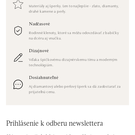
Materiály aj šperky. Len to najlepšie - zlato, diamanty,
drahé kamene a perly.
Nadčasové
Rodinné klenoty, ktoré sa môžu odovzdávať z babičky
na dcéru aj vnučku.
Dizajnové
Vďaka špičkovému dizajnérskemu tímu a moderným
technológiám.
Dosiahnuteľné
Aj diamantový alebo perlový šperk sa dá zaobstarať za
prijateľnú cenu.
Prihlásenie k odberu newslettera