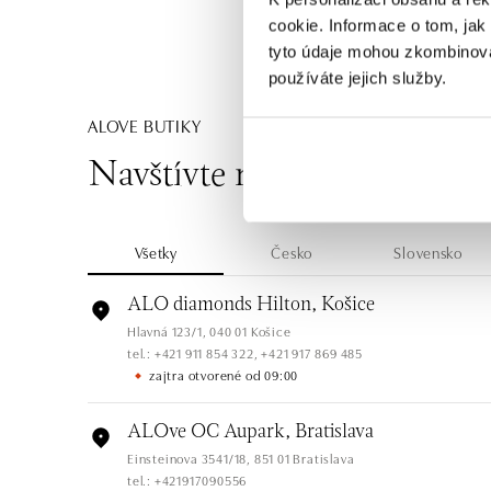
cookie. Informace o tom, jak
tyto údaje mohou zkombinovat
používáte jejich služby.
ALOVE BUTIKY
Navštívte naše butiky
Všetky
Česko
Slovensko
ALO diamonds Hilton, Košice
Hlavná 123/1, 040 01 Košice
tel.: +421 911 854 322, +421 917 869 485
zajtra otvorené od 09:00
ALOve OC Aupark, Bratislava
Einsteinova 3541/18, 851 01 Bratislava
tel.: +421917090556