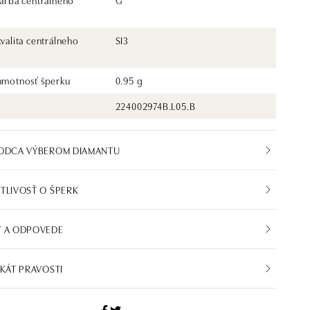
farba centrálneho
G
kvalita centrálneho
SI3
 hmotnosť šperku
0.95 g
224002974B.L05.B
VODCA VÝBEROM DIAMANTU
TLIVOSŤ O ŠPERK
Y A ODPOVEDE
IKÁT PRAVOSTI