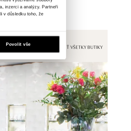
, inzerci a analýzy. Partneři
li v důsledku toho, že
Povolit vše
ZOBRAZIŤ VŠETKY BUTIKY