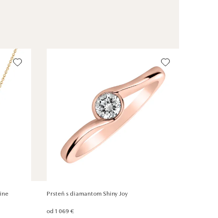
ine
Prsteň s diamantom Shiny Joy
od 1 069 €