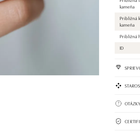
Približná 
kameňa
Približná 
kameňa
Približná
ID
SPRIE
STAROS
OTÁZK
CERTIF