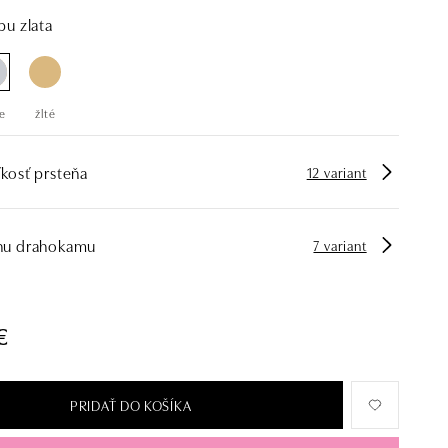
bu zlata
e
žlté
kosť prsteňa
12 variant
hu drahokamu
7 variant
€
PRIDAŤ DO KOŠÍKA