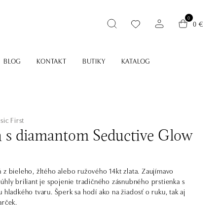
0
0 €
BLOG
KONTAKT
BUTIKY
KATALOG
sic First
ň s diamantom Seductive Glow
 z bieleho, žltého alebo ružového 14kt zlata. Zaujímavo
úhly briliant je spojenie tradičného zásnubného prstienka s
u hladkého tvaru. Šperk sa hodí ako na žiadosť o ruku, tak aj
arček.