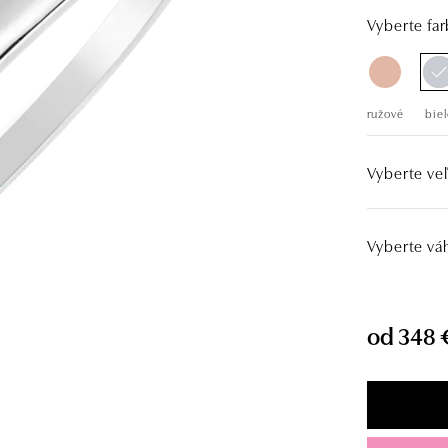
Vyberte far
ružové
biel
Vyberte veľ
Vyberte vá
od 348 