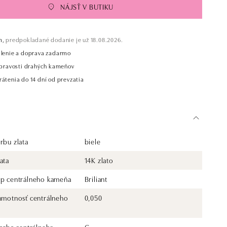
NÁJSŤ V BUTIKU
m,
predpokladané dodanie je už 18.08.2026.
alenie a doprava zadarmo
t pravosti drahých kameňov
átenia do 14 dní od prevzatia
rbu zlata
biele
ata
14K zlato
yp centrálneho kameňa
Briliant
 hmotnosť centrálneho
0,050