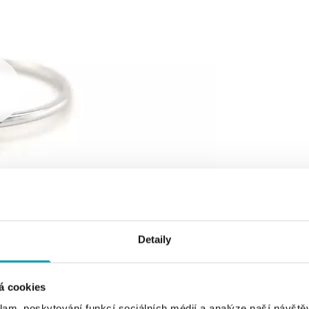
Detaily
á cookies
klam, poskytování funkcí sociálních médií a analýze naší návšt