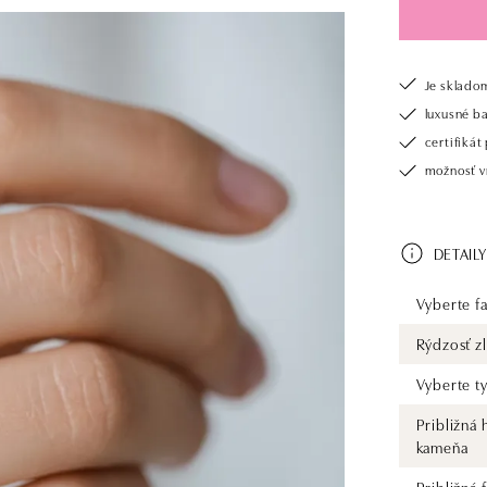
Je sklado
luxusné b
certifiká
možnosť vr
DETAILY
Vyberte fa
Rýdzosť zl
Vyberte t
Približná
kameňa