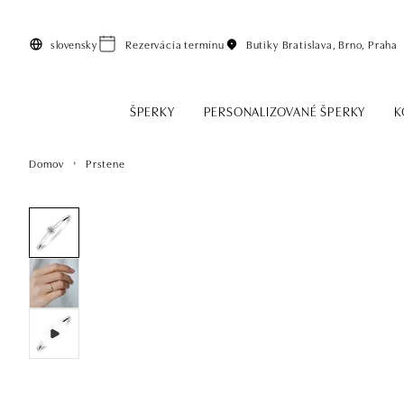
Preskočiť na hlavný obsah
slovensky
Rezervácia termínu
Butiky
Bratislava, Brno, Praha
ŠPERKY
PERSONALIZOVANÉ ŠPERKY
K
Domov
Prstene