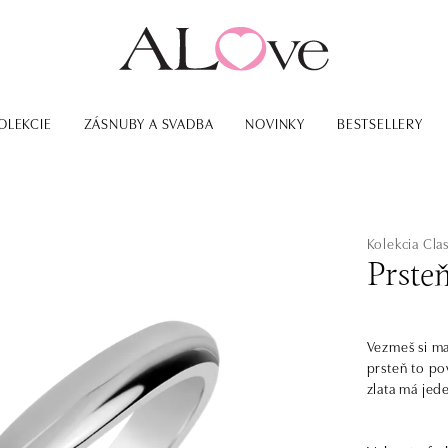
OLEKCIE
ZÁSNUBY A SVADBA
NOVINKY
BESTSELLERY
Kolekcia Clas
Prste
Vezmeš si ma
prsteň to po
zlata má jed