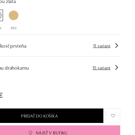
bu zlata
e
žlté
kosť prsteňa
11 variant
hu drahokamu
15 variant
€
PRIDAŤ DO KOŠÍKA
NÁJSŤ V BUTIKU