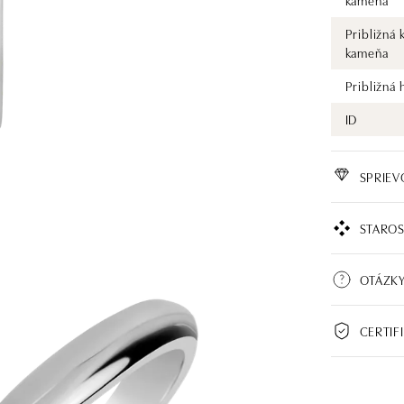
kameňa
Približná 
kameňa
Približná
ID
SPRIE
STAROS
OTÁZK
CERTIF