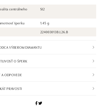
kvalita centrálneho
SI2
 hmotnosť šperku
1.45 g
224003013B.L26.B
VODCA VÝBEROM DIAMANTU
TLIVOSŤ O ŠPERK
Y A ODPOVEDE
IKÁT PRAVOSTI