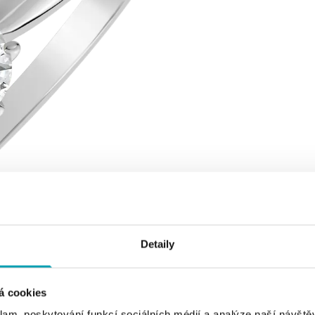
Detaily
á cookies
klam, poskytování funkcí sociálních médií a analýze naší návšt