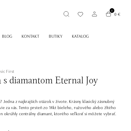
0
0 €
BLOG
KONTAKT
BUTIKY
KATALOG
sic First
ň s diamantom Eternal Joy
? Jedna z najkrajších otázok v živote. Krásny klasický zásnubný
vie za vás. Tento prsteň zo 14kt bieleho, ružového alebo žltého
en okrúhly centrálny diamant, ktorého veľkosť si môžete vybrať.