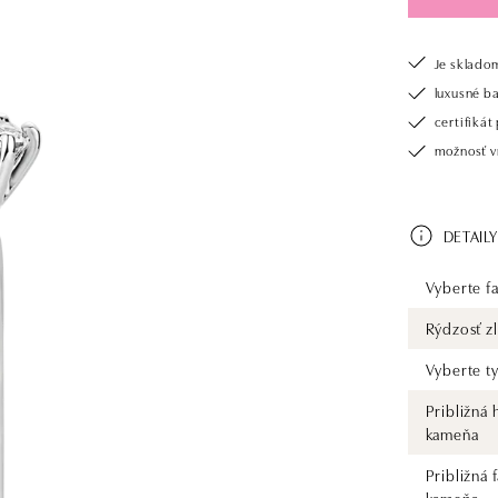
Je sklado
luxusné b
certifiká
možnosť vr
DETAILY
Vyberte fa
Rýdzosť zl
Vyberte t
Približná
kameňa
Približná 