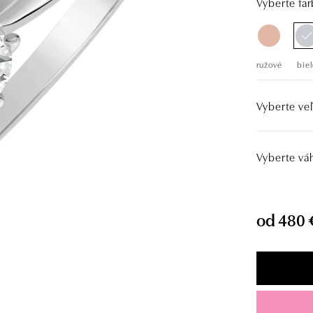
Vyberte far
ružové
biel
Vyberte veľ
Vyberte vá
od 480 