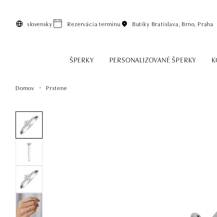
Preskočiť na hlavný obsah
slovensky
Rezervácia termínu
Butiky
Bratislava, Brno, Praha
ŠPERKY
PERSONALIZOVANÉ ŠPERKY
K
Domov
Prstene