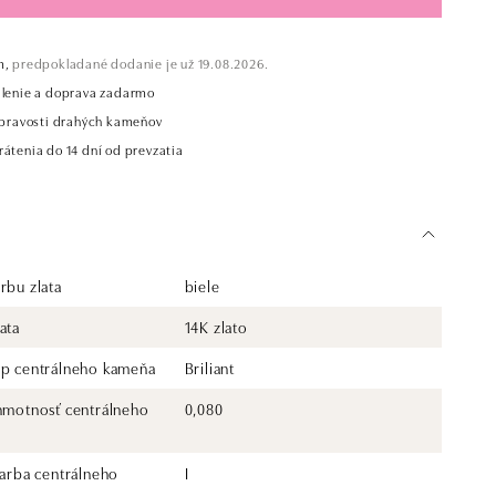
m,
predpokladané dodanie je už 19.08.2026.
alenie a doprava zadarmo
t pravosti drahých kameňov
átenia do 14 dní od prevzatia
rbu zlata
biele
ata
14K zlato
yp centrálneho kameňa
Briliant
 hmotnosť centrálneho
0,080
farba centrálneho
I