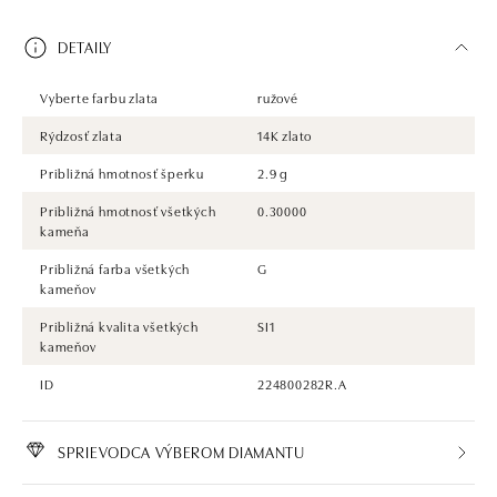
DETAILY
Vyberte farbu zlata
ružové
Rýdzosť zlata
14K zlato
Približná hmotnosť šperku
2.9 g
Približná hmotnosť všetkých
0.30000
kameňa
Približná farba všetkých
G
kameňov
Približná kvalita všetkých
SI1
kameňov
ID
224800282R.A
SPRIEVODCA VÝBEROM DIAMANTU