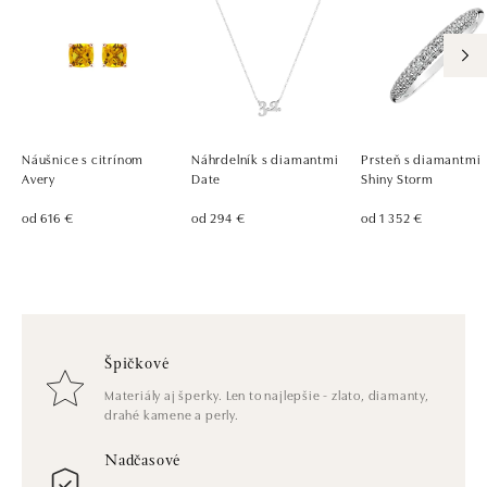
Náušnice s citrínom
Náhrdelník s diamantmi
Prsteň s diamantmi
Avery
Date
Shiny Storm
od 616 €
od 294 €
od 1 352 €
Špičkové
Materiály aj šperky. Len to najlepšie - zlato, diamanty,
drahé kamene a perly.
Nadčasové