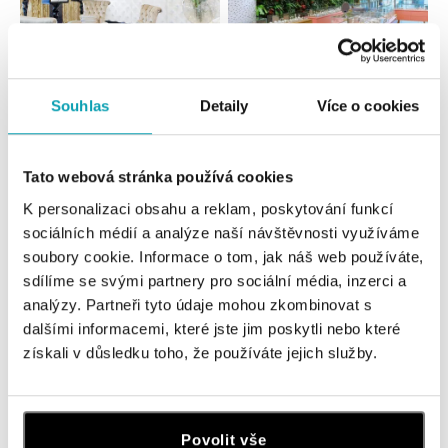
Souhlas
Detaily
Více o cookies
Všetky
Česko
Slovensko
ALO diamonds Hilton, Košice
Tato webová stránka používá cookies
Hlavná 123/1, 040 01 Košice
K personalizaci obsahu a reklam, poskytování funkcí
tel.: +421 911 854 322, +421 917 869 485
sociálních médií a analýze naší návštěvnosti využíváme
zajtra otvorené od 10:00
soubory cookie. Informace o tom, jak náš web používáte,
sdílíme se svými partnery pro sociální média, inzerci a
ALOve OC Aupark, Bratislava
analýzy. Partneři tyto údaje mohou zkombinovat s
Einsteinova 3541/18, 851 01 Bratislava
dalšími informacemi, které jste jim poskytli nebo které
tel.: +421917090556
získali v důsledku toho, že používáte jejich služby.
dnes otvorené do 21:00
ALOve OC Eurovea, Bratislava
Povolit vše
Pribinova 8, 811 09 Bratislava