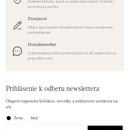
Rodinné klenoty, ktoré sa môžu odovzdávať z babičky
na dcéru aj vnučku.
Dizajnové
Vďaka špičkovému dizajnérskemu tímu a moderným
technológiám.
Dosiahnuteľné
Aj diamantový alebo perlový šperk sa dá zaobstarať za
prijateľnú cenu.
Prihlásenie k odberu newslettera
Objavte najnovšie kolekcie, novinky a exkluzívne uvedenia na
trh.
Žena
Muž