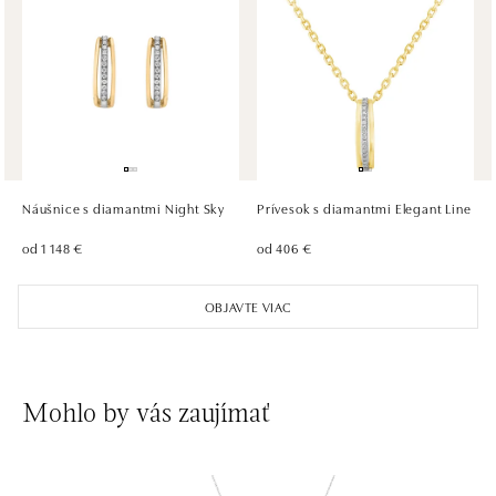
ALOve OC Olympia, Brno
U Dálnice 777, 664 42 Brno
tel.: +420604389337
dnes otvorené do 21:00
ALOve Westfield Černý most, Praha 9
Chlumecká 765/6, 198 19 Praha 9
tel.: +420735703904
Náušnice s diamantmi Night Sky
Prívesok s diamantmi Elegant Line
dnes otvorené do 21:00
od 1 148 €
od 406 €
ALOve Westfield, Praha 4 - Chodov
OBJAVTE VIAC
Roztylská 2321/19, 148 00 Praha 4 - Chodov
tel.: +420730524389
dnes otvorené do 21:00
Mohlo by vás zaujímať