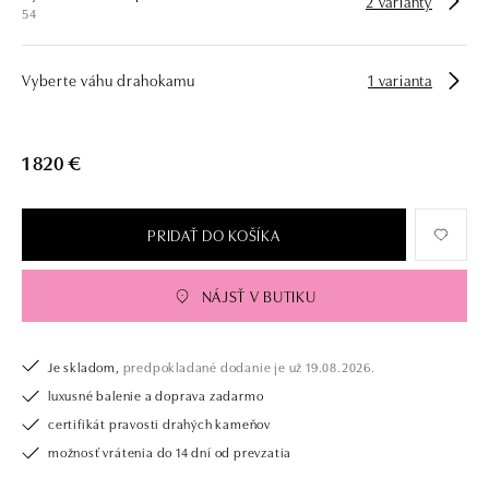
2 varianty
54
Vyberte váhu drahokamu
1 varianta
1 820 €
PRIDAŤ DO KOŠÍKA
NÁJSŤ V BUTIKU
Je skladom,
predpokladané dodanie je už 19.08.2026.
luxusné balenie a doprava zadarmo
certifikát pravosti drahých kameňov
možnosť vrátenia do 14 dní od prevzatia