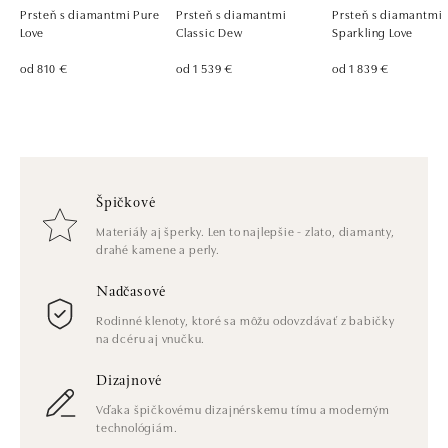
Prsteň s diamantmi Pure
Prsteň s diamantmi
Prsteň s diamantmi
Love
Classic Dew
Sparkling Love
od 810 €
od 1 539 €
od 1 839 €
Špičkové
Materiály aj šperky. Len to najlepšie - zlato, diamanty,
drahé kamene a perly.
Nadčasové
Rodinné klenoty, ktoré sa môžu odovzdávať z babičky
na dcéru aj vnučku.
Dizajnové
Vďaka špičkovému dizajnérskemu tímu a moderným
technológiám.