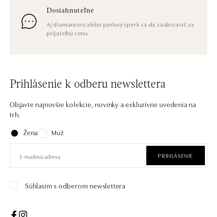
Dosiahnuteľné
Aj diamantový alebo perlový šperk sa dá zaobstarať za
prijateľnú cenu.
Prihlásenie k odberu newslettera
Objavte najnovšie kolekcie, novinky a exkluzívne uvedenia na
trh.
Žena
Muž
PRIHLÁSENIE
Súhlasím s odberom newslettera