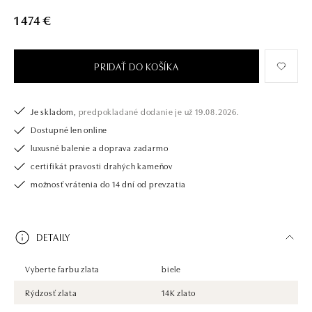
1 474 €
PRIDAŤ DO KOŠÍKA
Je skladom,
predpokladané dodanie je už 19.08.2026.
Dostupné len online
luxusné balenie a doprava zadarmo
certifikát pravosti drahých kameňov
možnosť vrátenia do 14 dní od prevzatia
DETAILY
Vyberte farbu zlata
biele
Rýdzosť zlata
14K zlato