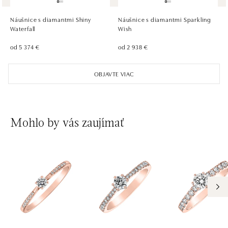
Chlumecká 765/6, 198 19 Praha 9
tel.: +420735703904
Náušnice s diamantmi Shiny
Náušnice s diamantmi Sparkling
dnes otvorené od 09:00
Waterfall
Wish
od 5 374 €
od 2 938 €
ALOve Westfield, Praha 4 - Chodov
Roztylská 2321/19, 148 00 Praha 4 - Chodov
OBJAVTE VIAC
tel.: +420730524389
dnes otvorené od 09:00
Mohlo by vás zaujímať