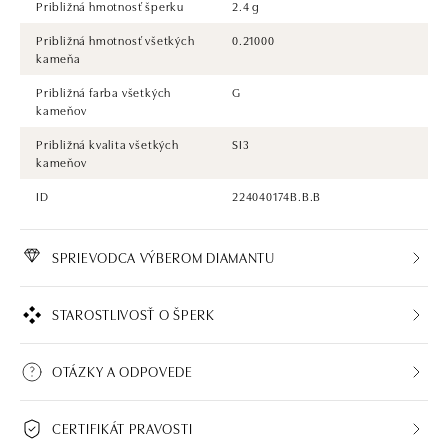
Približná hmotnosť šperku
2.4 g
Približná hmotnosť všetkých
0.21000
kameňa
Približná farba všetkých
G
kameňov
Približná kvalita všetkých
SI3
kameňov
ID
224040174B.B.B
SPRIEVODCA VÝBEROM DIAMANTU
STAROSTLIVOSŤ O ŠPERK
OTÁZKY A ODPOVEDE
CERTIFIKÁT PRAVOSTI