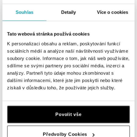
ALO diamonds Hilton, Košice
Souhlas
Detaily
Více o cookies
Hlavná 123/1, 040 01 Košice
tel.: +421 911 854 322, +421 917 869 485
dnes otvorené od 09:00
Tato webová stránka používá cookies
K personalizaci obsahu a reklam, poskytování funkcí
ALOve OC Aupark, Bratislava
sociálních médií a analýze naší návštěvnosti využíváme
Einsteinova 3541/18, 851 01 Bratislava
soubory cookie. Informace o tom, jak náš web používáte,
tel.: +421917090556
dnes otvorené od 10:00
sdílíme se svými partnery pro sociální média, inzerci a
analýzy. Partneři tyto údaje mohou zkombinovat s
dalšími informacemi, které jste jim poskytli nebo které
ALOve OC Eurovea, Bratislava
získali v důsledku toho, že používáte jejich služby.
Pribinova 8, 811 09 Bratislava
tel.: +421917090467
dnes otvorené od 10:00
Povolit vše
HALADA OC Avion, Bratislava
Ivanská cesta 16, 821 04 Bratislava
tel.: +421 917 090 372
Předvolby Cookies