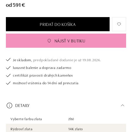
od 591 €
PRIDAŤ DO KOŠÍKA
NÁJSŤ V BUTIKU
Je skladom,
predpokladané dodanie je už 19.08.2026.
luxusné balenie a doprava zadarmo
certifikát pravosti drahých kameňov
možnosť vrátenia do 14 dní od prevzatia
DETAILY
Vyberte farbu zlata
žlté
Rýdzosť zlata
14K zlato