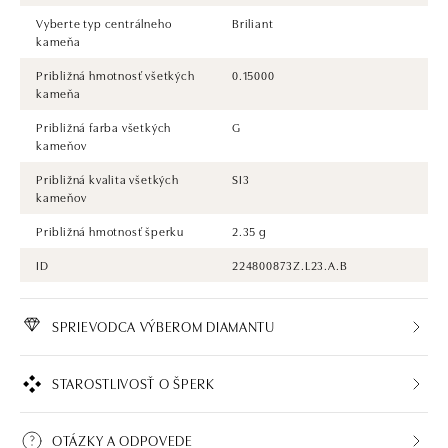
Vyberte typ centrálneho
Briliant
kameňa
Približná hmotnosť všetkých
0.15000
kameňa
Približná farba všetkých
G
kameňov
Približná kvalita všetkých
SI3
kameňov
Približná hmotnosť šperku
2.35 g
ID
224800873Z.L23.A.B
SPRIEVODCA VÝBEROM DIAMANTU
STAROSTLIVOSŤ O ŠPERK
OTÁZKY A ODPOVEDE