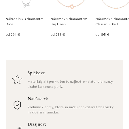
Náhrdelník s diamantmi
Náramok s diamantom
Náramok s diamant
Date
Big Line P
Classic Little L
od 294 €
od 238 €
od 195 €
Špičkové
Materiály aj šperky. Len to najlepšie - zlato, diamanty,
drahé kamene a perly.
Nadčasové
Rodinné klenoty, ktoré sa môžu odovzdávať z babičky
na dcéru aj vnučku.
Dizajnové