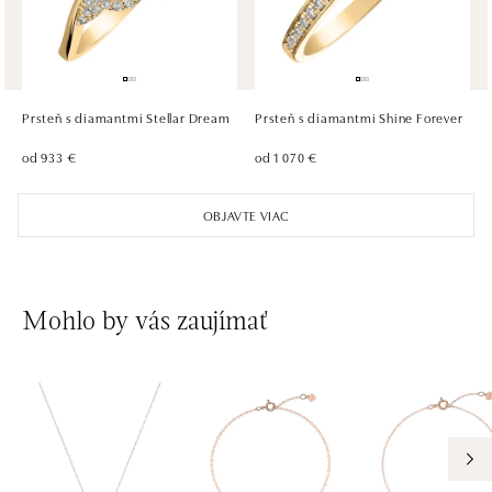
ALOve Westfield Černý most, Praha 9
Chlumecká 765/6, 198 19 Praha 9
tel.: +420735703904
Prsteň s diamantmi Stellar Dream
Prsteň s diamantmi Shine Forever
dnes otvorené do 21:00
od 933 €
od 1 070 €
ALOve Westfield, Praha 4 - Chodov
OBJAVTE VIAC
Roztylská 2321/19, 148 00 Praha 4 - Chodov
tel.: +420730524389
dnes otvorené do 21:00
Mohlo by vás zaujímať