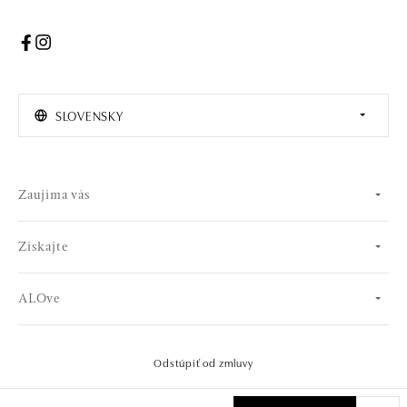
SLOVENSKY
Zaujíma vás
Získajte
ALOve
Odstúpiť od zmluvy
© 2026 OLA online s.r.o.. Všetky práva vyhradené..