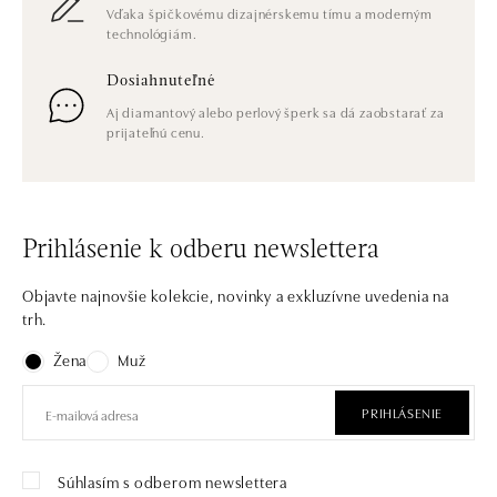
Vďaka špičkovému dizajnérskemu tímu a moderným
technológiám.
Dosiahnuteľné
Aj diamantový alebo perlový šperk sa dá zaobstarať za
prijateľnú cenu.
Prihlásenie k odberu newslettera
Objavte najnovšie kolekcie, novinky a exkluzívne uvedenia na
trh.
Žena
Muž
PRIHLÁSENIE
Súhlasím s odberom newslettera