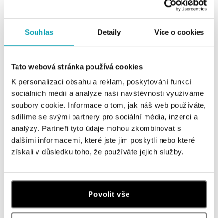
Všetky
Česko
Slovensko
Souhlas
Detaily
Více o cookies
ALO diamonds Hilton, Košice
Hlavná 123/1, 040 01 Košice
Tato webová stránka používá cookies
tel.: +421 911 854 322, +421 917 869 485
otvorené v Pondelok od 09:00
K personalizaci obsahu a reklam, poskytování funkcí
sociálních médií a analýze naší návštěvnosti využíváme
ALOve OC Aupark, Bratislava
soubory cookie. Informace o tom, jak náš web používáte,
sdílíme se svými partnery pro sociální média, inzerci a
Einsteinova 3541/18, 851 01 Bratislava
tel.: +421917090556
analýzy. Partneři tyto údaje mohou zkombinovat s
dnes otvorené do 21:00
dalšími informacemi, které jste jim poskytli nebo které
získali v důsledku toho, že používáte jejich služby.
ALOve OC Eurovea, Bratislava
Pribinova 8, 811 09 Bratislava
tel.: +421917090467
Povolit vše
dnes otvorené do 21:00