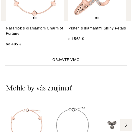
ALOve Westfield Černý most, Praha 9
Chlumecká 765/6, 198 19 Praha 9
tel.: +420735703904
Náramok s diamantom Charm of
zajtra otvorené od 09:00
Prsteň s diamantmi Shiny Petals
Fortune
od 568 €
od 485 €
ALOve Westfield, Praha 4 - Chodov
Roztylská 2321/19, 148 00 Praha 4 - Chodov
tel.: +420730524389
OBJAVTE VIAC
zajtra otvorené od 09:00
Mohlo by vás zaujímať