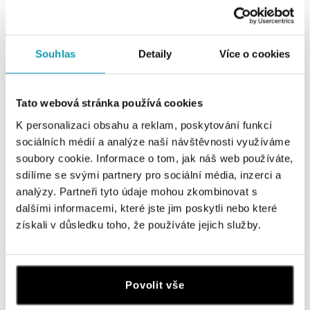
Všetky
Česko
Slovensko
ALO diamonds Hilton, Košice
Souhlas
Detaily
Více o cookies
Hlavná 123/1, 040 01 Košice
tel.: +421 911 854 322, +421 917 869 485
zajtra otvorené od 09:00
Tato webová stránka používá cookies
K personalizaci obsahu a reklam, poskytování funkcí
ALOve OC Aupark, Bratislava
sociálních médií a analýze naší návštěvnosti využíváme
Einsteinova 3541/18, 851 01 Bratislava
soubory cookie. Informace o tom, jak náš web používáte,
tel.: +421917090556
sdílíme se svými partnery pro sociální média, inzerci a
zajtra otvorené od 10:00
analýzy. Partneři tyto údaje mohou zkombinovat s
dalšími informacemi, které jste jim poskytli nebo které
ALOve OC Eurovea, Bratislava
získali v důsledku toho, že používáte jejich služby.
Pribinova 8, 811 09 Bratislava
tel.: +421917090467
zajtra otvorené od 10:00
Povolit vše
HALADA OC Avion, Bratislava