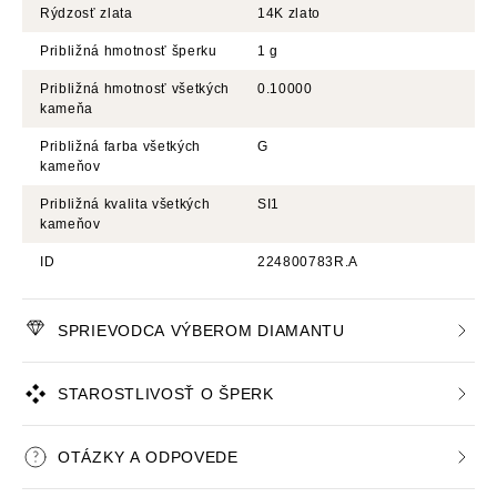
Rýdzosť zlata
14K zlato
Približná hmotnosť šperku
1 g
Približná hmotnosť všetkých
0.10000
kameňa
Približná farba všetkých
G
kameňov
Približná kvalita všetkých
SI1
kameňov
ID
224800783R.A
SPRIEVODCA VÝBEROM DIAMANTU
STAROSTLIVOSŤ O ŠPERK
OTÁZKY A ODPOVEDE