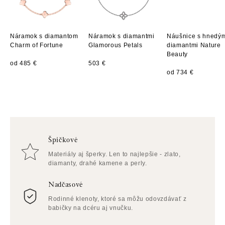
Náramok s diamantom
Náramok s diamantmi
Náušnice s hnedý
Charm of Fortune
Glamorous Petals
diamantmi Nature
Beauty
od 485 €
503 €
od 734 €
Špičkové
Materiály aj šperky. Len to najlepšie - zlato,
diamanty, drahé kamene a perly.
Nadčasové
Rodinné klenoty, ktoré sa môžu odovzdávať z
babičky na dcéru aj vnučku.