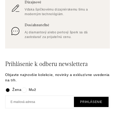
Dizajnové
Vďaka špičkovému dizajnérskemu tímu a
moderným technológiám.
Dosiahnuteľné
Aj diamantový alebo perlový šperk sa dá
zaobstarať za prijateľnú cenu.
Prihlásenie k odberu newslettera
Objavte najnovšie kolekcie, novinky a exkluzívne uvedenia
na trh.
Žena
Muž
PRIHLÁSENIE