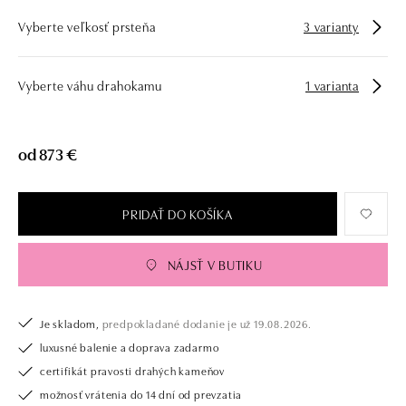
Vyberte veľkosť prsteňa
3 varianty
Vyberte váhu drahokamu
1 varianta
od 873 €
PRIDAŤ DO KOŠÍKA
NÁJSŤ V BUTIKU
Je skladom,
predpokladané dodanie je už 19.08.2026.
luxusné balenie a doprava zadarmo
certifikát pravosti drahých kameňov
možnosť vrátenia do 14 dní od prevzatia