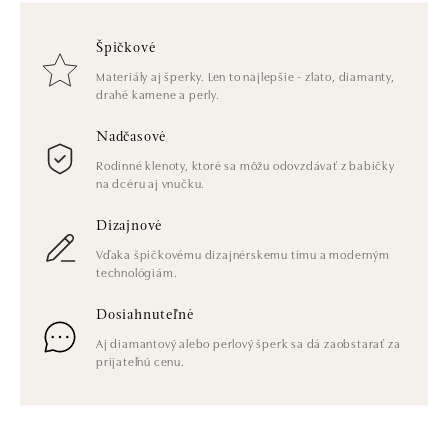
Špičkové
Materiály aj šperky. Len to najlepšie - zlato, diamanty,
drahé kamene a perly.
Nadčasové
Rodinné klenoty, ktoré sa môžu odovzdávať z babičky
na dcéru aj vnučku.
Dizajnové
Vďaka špičkovému dizajnérskemu tímu a moderným
technológiám.
Dosiahnuteľné
Aj diamantový alebo perlový šperk sa dá zaobstarať za
prijateľnú cenu.