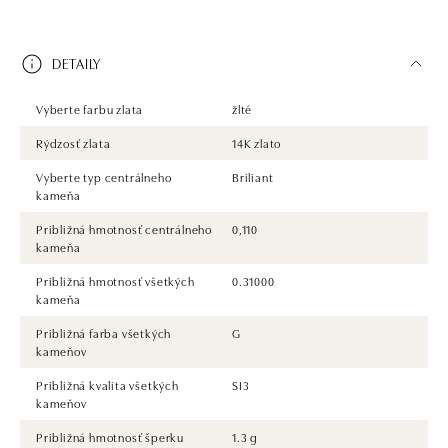
DETAILY
Vyberte farbu zlata
žlté
Rýdzosť zlata
14K zlato
Vyberte typ centrálneho
Briliant
kameňa
Približná hmotnosť centrálneho
0,110
kameňa
Približná hmotnosť všetkých
0.31000
kameňa
Približná farba všetkých
G
kameňov
Približná kvalita všetkých
SI3
kameňov
Približná hmotnosť šperku
1.3 g