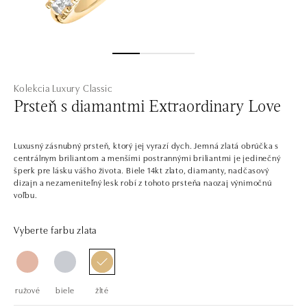
Kolekcia Luxury Classic
Prsteň s diamantmi Extraordinary Love
Luxusný zásnubný prsteň, ktorý jej vyrazí dych. Jemná zlatá obrúčka s
centrálnym briliantom a menšími postrannými briliantmi je jedinečný
šperk pre lásku vášho života. Biele 14kt zlato, diamanty, nadčasový
dizajn a nezameniteľný lesk robí z tohoto prsteňa naozaj výnimočnú
voľbu.
Vyberte farbu zlata
ružové
biele
žlté