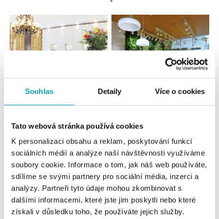
Souhlas
Detaily
Více o cookies
Všetky
Česko
Slovensko
Tato webová stránka používá cookies
K personalizaci obsahu a reklam, poskytování funkcí
ALO diamonds Hilton, Košice
sociálních médií a analýze naší návštěvnosti využíváme
Hlavná 123/1, 040 01 Košice
soubory cookie. Informace o tom, jak náš web používáte,
tel.: +421 911 854 322, +421 917 869 485
sdílíme se svými partnery pro sociální média, inzerci a
dnes otvorené do 19:00
analýzy. Partneři tyto údaje mohou zkombinovat s
dalšími informacemi, které jste jim poskytli nebo které
ALOve OC Aupark, Bratislava
získali v důsledku toho, že používáte jejich služby.
Einsteinova 3541/18, 851 01 Bratislava