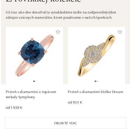
ALOve OC Nový Smíchov, Praha 5
Plzeňská 8, 150 00 Praha 5 - Anděl
Už viac ako dve desaťročia vynakladáme úsilie na zodpovednývýber
zdrojov vzácnych materiálov, ktoré používame v našich šperkoch.
tel.: +420736509250
dnes otvorené do 21:00
ALOve OC Olympia, Brno
U Dálnice 777, 664 42 Brno
tel.: +420604389337
dnes otvorené do 21:00
ALOve Westfield Černý most, Praha 9
Chlumecká 765/6, 198 19 Praha 9
tel.: +420735703904
Prsteň s diamantmi a topásom
Prsteň s diamantmi Stellar Dream
dnes otvorené do 21:00
Melody Symphony
od 933 €
od 1 938 €
ALOve Westfield, Praha 4 - Chodov
Roztylská 2321/19, 148 00 Praha 4 - Chodov
OBJAVTE VIAC
tel.: +420730524389
dnes otvorené do 21:00