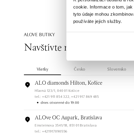
cookie. Informace o tom, jak
tyto údaje mohou zkombinovat
používáte jejich služby.
ALOVE BUTIKY
Navštívte naše butiky
Všetky
Česko
Slovensko
ALO diamonds Hilton, Košice
Hlavná 123/1, 040 01 Košice
tel.: +421 911 854 322, +421 917 869 485
dnes otvorené do 19:00
ALOve OC Aupark, Bratislava
Einsteinova 3541/18, 851 01 Bratislava
tel.: +421917090556