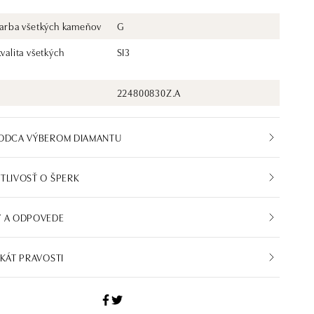
 farba všetkých kameňov
G
kvalita všetkých
SI3
224800830Z.A
VODCA VÝBEROM DIAMANTU
TLIVOSŤ O ŠPERK
Y A ODPOVEDE
IKÁT PRAVOSTI