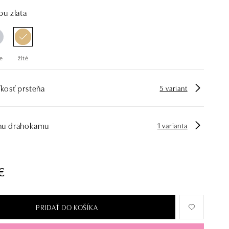
bu zlata
e
žlté
kosť prsteňa
5 variant
hu drahokamu
1 varianta
€
PRIDAŤ DO KOŠÍKA