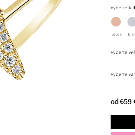
Vyberte far
ružové
biel
Vyberte veľ
Vyberte vá
od 659 