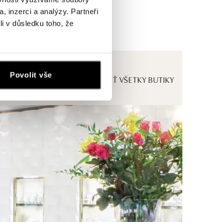
, inzerci a analýzy. Partneři
li v důsledku toho, že
Povolit vše
ZOBRAZIŤ VŠETKY BUTIKY