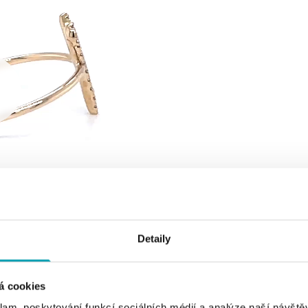
Detaily
á cookies
klam, poskytování funkcí sociálních médií a analýze naší návšt