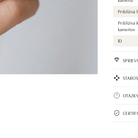
kameňa
Približná
Približná 
kameňov
ID
SPRIE
STAROS
OTÁZK
CERTIF