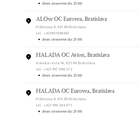
dnes otvorené do 21:00
ALOve OC Eurovea, Bratislava
Pribinova 8, 811 09 Bratislava
tel.: +421917090467
dnes otvorené do 21:00
HALADA OC Avion, Bratislava
Ivanská cesta 16, 821 04 Bratislava
tel.: +421 917 090 372
dnes otvorené do 21:00
HALADA OC Eurovea, Bratislava
Pribinova 8, 811 09 Bratislava
tel.: +421 910 284 071
dnes otvorené do 21:00
ALOve OC Nový Smíchov, Praha 5
Plzeňská 8, 150 00 Praha 5 - Anděl