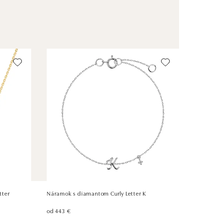
tter
Náramok s diamantom Curly Letter K
od 443 €