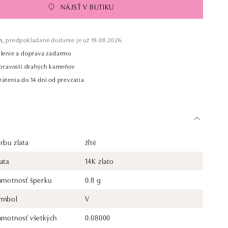
NÁJSŤ V BUTIKU
m,
predpokladané dodanie je už 19.08.2026.
alenie a doprava zadarmo
t pravosti drahých kameňov
átenia do 14 dní od prevzatia
rbu zlata
žlté
ata
14K zlato
 hmotnosť šperku
0.8 g
ymbol
V
 hmotnosť všetkých
0.08000