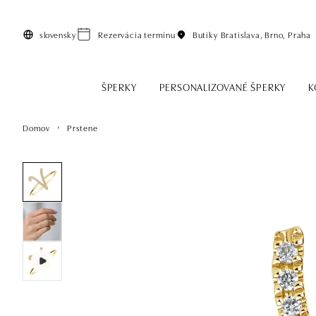
Preskočiť na hlavný obsah
slovensky
Rezervácia termínu
Butiky
Bratislava, Brno, Praha
ŠPERKY
PERSONALIZOVANÉ ŠPERKY
K
Domov
Prstene