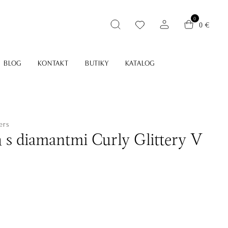
0
0 €
BLOG
KONTAKT
BUTIKY
KATALOG
ers
ň s diamantmi Curly Glittery V