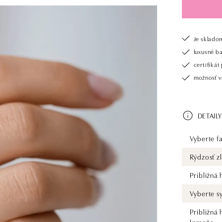
Je sklado
luxusné b
certifiká
možnosť vr
DETAILY
Vyberte fa
Rýdzosť zl
Približná
Vyberte s
Približná