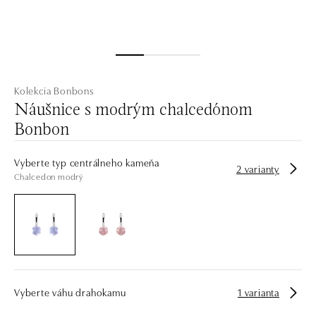
Kolekcia Bonbons
Náušnice s modrým chalcedónom
Bonbon
Vyberte typ centrálneho kameňa
2 varianty
Chalcedon modrý
Vyberte váhu drahokamu
1 varianta