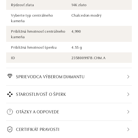
Rýdzosť zlata
14K zlato
Vyberte typ centrálneho
Chalcedon modrý
kameňa
Približná hmotnosť centrálneho
4,990
kameňa
Približná hmotnosť šperku
4.55 g
ID
235800997B.CHM.A
SPRIEVODCA VÝBEROM DIAMANTU
STAROSTLIVOSŤ O ŠPERK
OTÁZKY A ODPOVEDE
CERTIFIKÁT PRAVOSTI