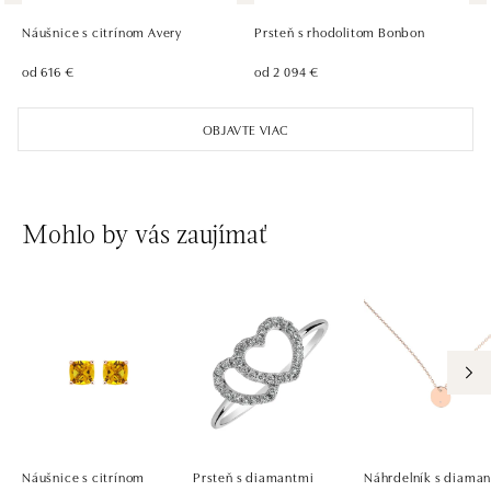
tel.: +420735703904
Náušnice s citrínom Avery
Prsteň s rhodolitom Bonbon
dnes otvorené do 21:00
od 616 €
od 2 094 €
ALOve Westfield, Praha 4 - Chodov
OBJAVTE VIAC
Roztylská 2321/19, 148 00 Praha 4 - Chodov
tel.: +420730524389
dnes otvorené do 21:00
Mohlo by vás zaujímať
Náušnice s citrínom
Prsteň s diamantmi
Náhrdelník s diama