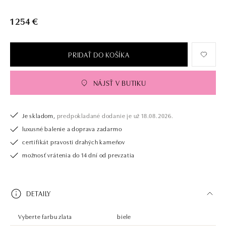
1 254 €
PRIDAŤ DO KOŠÍKA
NÁJSŤ V BUTIKU
Je skladom,
predpokladané dodanie je už 18.08.2026.
luxusné balenie a doprava zadarmo
certifikát pravosti drahých kameňov
možnosť vrátenia do 14 dní od prevzatia
DETAILY
Vyberte farbu zlata
biele