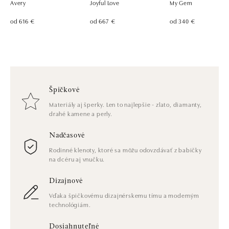
Avery
Joyful Love
My Gem
od 616 €
od 667 €
od 340 €
Špičkové
Materiály aj šperky. Len to najlepšie - zlato, diamanty,
drahé kamene a perly.
Nadčasové
Rodinné klenoty, ktoré sa môžu odovzdávať z babičky
na dcéru aj vnučku.
Dizajnové
Vďaka špičkovému dizajnérskemu tímu a moderným
technológiám.
Dosiahnuteľné