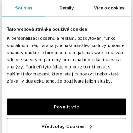
ALO diamonds Hilton, Košice
Souhlas
Detaily
Více o cookies
Hlavná 123/1, 040 01 Košice
tel.: +421 911 854 322, +421 917 869 485
dnes otvorené do 19:00
Tato webová stránka používá cookies
K personalizaci obsahu a reklam, poskytování funkcí
ALOve OC Aupark, Bratislava
sociálních médií a analýze naší návštěvnosti využíváme
Einsteinova 3541/18, 851 01 Bratislava
soubory cookie. Informace o tom, jak náš web používáte,
tel.: +421917090556
sdílíme se svými partnery pro sociální média, inzerci a
dnes otvorené do 21:00
analýzy. Partneři tyto údaje mohou zkombinovat s
dalšími informacemi, které jste jim poskytli nebo které
ALOve OC Eurovea, Bratislava
získali v důsledku toho, že používáte jejich služby.
Pribinova 8, 811 09 Bratislava
tel.: +421917090467
dnes otvorené do 21:00
Povolit vše
HALADA OC Avion, Bratislava
Ivanská cesta 16, 821 04 Bratislava
Předvolby Cookies
tel.: +421 917 090 372
dnes otvorené do 21:00