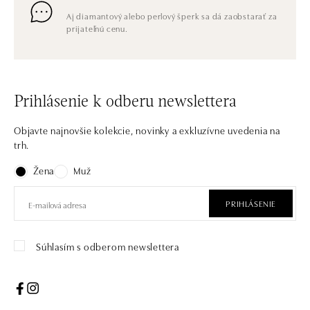
Aj diamantový alebo perlový šperk sa dá zaobstarať za
prijateľnú cenu.
Prihlásenie k odberu newslettera
Objavte najnovšie kolekcie, novinky a exkluzívne uvedenia na
trh.
Žena
Muž
PRIHLÁSENIE
Súhlasím s odberom newslettera