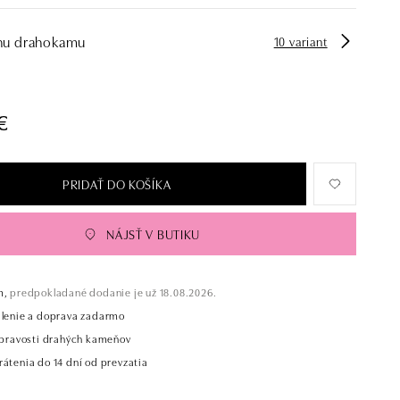
hu drahokamu
10 variant
€
PRIDAŤ DO KOŠÍKA
NÁJSŤ V BUTIKU
m,
predpokladané dodanie je už 18.08.2026.
alenie a doprava zadarmo
t pravosti drahých kameňov
átenia do 14 dní od prevzatia