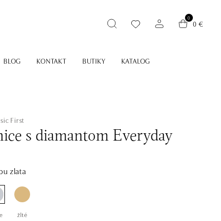
0
0 €
BLOG
KONTAKT
BUTIKY
KATALOG
sic First
ice s diamantom Everyday
bu zlata
e
žlté