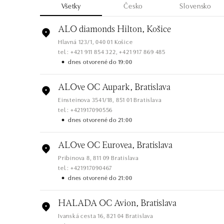
Všetky
Česko
Slovensko
ALO diamonds Hilton, Košice
Hlavná 123/1, 040 01 Košice
tel.: +421 911 854 322, +421 917 869 485
dnes otvorené do 19:00
ALOve OC Aupark, Bratislava
Einsteinova 3541/18, 851 01 Bratislava
tel.: +421917090556
dnes otvorené do 21:00
ALOve OC Eurovea, Bratislava
Pribinova 8, 811 09 Bratislava
tel.: +421917090467
dnes otvorené do 21:00
HALADA OC Avion, Bratislava
Ivanská cesta 16, 821 04 Bratislava