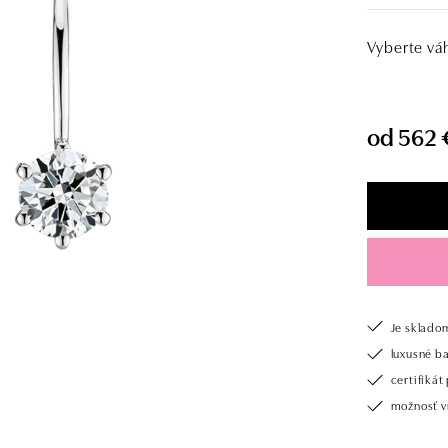
Vyberte vá
od 562 
Je sklado
luxusné b
certifiká
možnosť vr