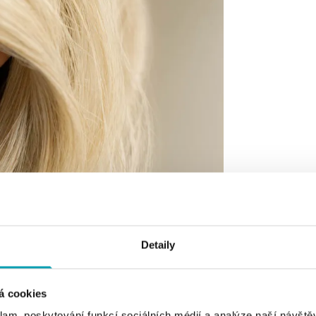
Detaily
á cookies
klam, poskytování funkcí sociálních médií a analýze naší návšt