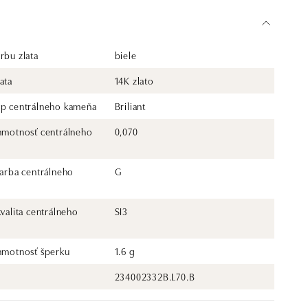
rbu zlata
biele
ata
14K zlato
yp centrálneho kameňa
Briliant
 hmotnosť centrálneho
0,070
farba centrálneho
G
kvalita centrálneho
SI3
 hmotnosť šperku
1.6 g
234002332B.L70.B