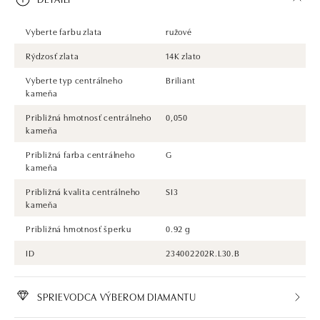
Vyberte farbu zlata
ružové
Rýdzosť zlata
14K zlato
Vyberte typ centrálneho
Briliant
kameňa
Približná hmotnosť centrálneho
0,050
kameňa
Približná farba centrálneho
G
kameňa
Približná kvalita centrálneho
SI3
kameňa
Približná hmotnosť šperku
0.92 g
ID
234002202R.L30.B
SPRIEVODCA VÝBEROM DIAMANTU