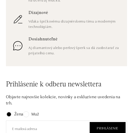
Dizajnové
Vďaka špičkovému dizajnérskemu tímu a moderným
technológiám.
Dosiahnuteľné
Aj diamantový alebo perlový šperk sa dá zaobstarať za
prijateľnú cenu.
Prihlásenie k odberu newslettera
Objavte najnovšie kolekcie, novinky a exkluzívne uvedenia na
trh.
Žena
Muž
PRIHLÁSENIE