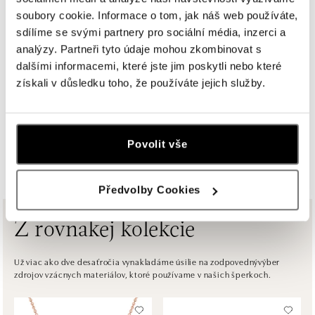
Pribinova 8, 811 09 Bratislava
soubory cookie. Informace o tom, jak náš web používáte,
tel.: +421917090467
dnes otvorené do 21:00
sdílíme se svými partnery pro sociální média, inzerci a
analýzy. Partneři tyto údaje mohou zkombinovat s
dalšími informacemi, které jste jim poskytli nebo které
HALADA OC Avion, Bratislava
získali v důsledku toho, že používáte jejich služby.
Ivanská cesta 16, 821 04 Bratislava
tel.: +421 917 090 372
dnes otvorené do 21:00
Povolit vše
ZOBRAZIŤ VŠETKY BUTIKY
HALADA OC Eurovea, Bratislava
Pribinova 8, 811 09 Bratislava
tel.: +421 910 284 071
Předvolby Cookies
dnes otvorené do 21:00
Z rovnakej kolekcie
ALOve OC Nový Smíchov, Praha 5
Plzeňská 8, 150 00 Praha 5 - Anděl
Už viac ako dve desaťročia vynakladáme úsilie na zodpovednývýber
zdrojov vzácnych materiálov, ktoré používame v našich šperkoch.
tel.: +420736509250
dnes otvorené do 21:00