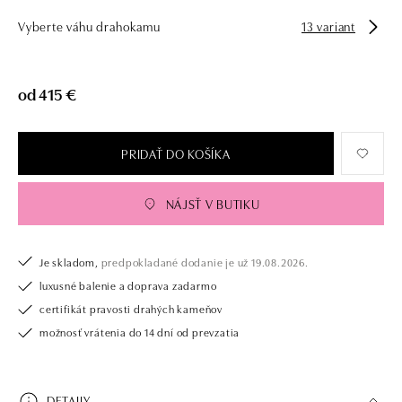
Vyberte váhu drahokamu
13 variant
od 415 €
PRIDAŤ DO KOŠÍKA
NÁJSŤ V BUTIKU
Je skladom,
predpokladané dodanie je už 19.08.2026.
luxusné balenie a doprava zadarmo
certifikát pravosti drahých kameňov
možnosť vrátenia do 14 dní od prevzatia
DETAILY