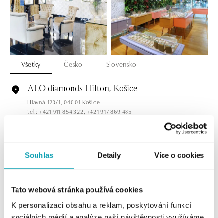
Všetky
Česko
Slovensko
ALO diamonds Hilton, Košice
Hlavná 123/1, 040 01 Košice
tel.: +421 911 854 322, +421 917 869 485
dnes otvorené do 19:00
ALOve OC Aupark, Bratislava
Souhlas
Detaily
Více o cookies
Einsteinova 3541/18, 851 01 Bratislava
tel.: +421917090556
dnes otvorené do 21:00
Tato webová stránka používá cookies
K personalizaci obsahu a reklam, poskytování funkcí
ALOve OC Eurovea, Bratislava
sociálních médií a analýze naší návštěvnosti využíváme