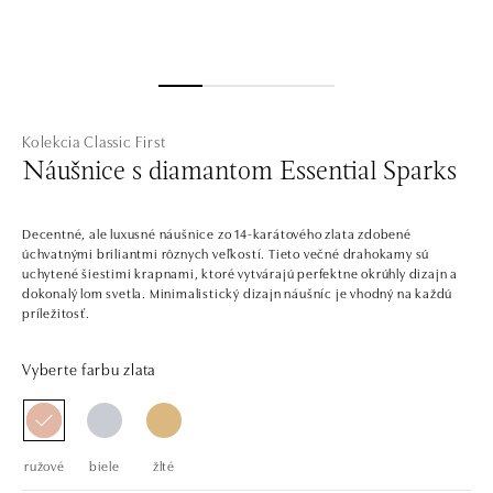
Kolekcia Classic First
Náušnice s diamantom Essential Sparks
Decentné, ale luxusné náušnice zo 14-karátového zlata zdobené
úchvatnými briliantmi rôznych veľkostí. Tieto večné drahokamy sú
uchytené šiestimi krapnami, ktoré vytvárajú perfektne okrúhly dizajn a
dokonalý lom svetla. Minimalistický dizajn náušníc je vhodný na každú
príležitosť.
Vyberte farbu zlata
ružové
biele
žlté