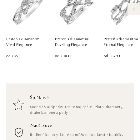
Prsteň s diamantmi
Prsteň s diamantmi
Prsteň s diamantmi
Vivid Elegance
Dazzling Elegance
Eternal Elegance
od 785 €
od 2 103 €
od 1 879 €
Špičkové
Materiály aj šperky. Len to najlepšie - zlato, diamanty,
drahé kamene a perly.
Nadčasové
Rodinné klenoty, ktoré sa môžu odovzdávať z babičky
na dcéru aj vnučku.