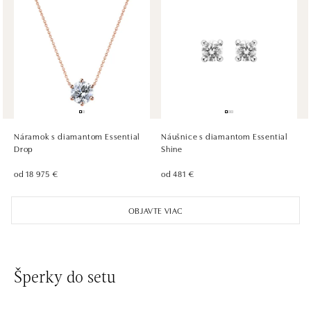
ALOve OC Olympia, Brno
U Dálnice 777, 664 42 Brno
tel.: +420604389337
dnes otvorené do 21:00
ALOve Westfield Černý most, Praha 9
Chlumecká 765/6, 198 19 Praha 9
tel.: +420735703904
Náramok s diamantom Essential
Náušnice s diamantom Essential
dnes otvorené do 21:00
Drop
Shine
od 18 975 €
od 481 €
ALOve Westfield, Praha 4 - Chodov
Roztylská 2321/19, 148 00 Praha 4 - Chodov
OBJAVTE VIAC
tel.: +420730524389
dnes otvorené do 21:00
Šperky do setu