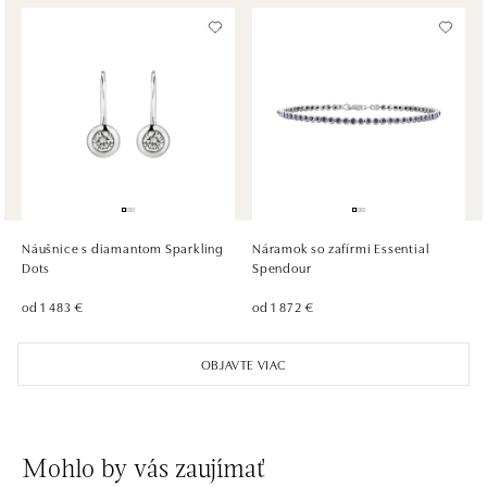
ALOve OC Olympia, Brno
U Dálnice 777, 664 42 Brno
tel.: +420604389337
dnes otvorené do 21:00
ALOve Westfield Černý most, Praha 9
Chlumecká 765/6, 198 19 Praha 9
tel.: +420735703904
Náušnice s diamantom Sparkling
Náramok so zafírmi Essential
dnes otvorené do 21:00
Dots
Spendour
od 1 483 €
od 1 872 €
ALOve Westfield, Praha 4 - Chodov
Roztylská 2321/19, 148 00 Praha 4 - Chodov
OBJAVTE VIAC
tel.: +420730524389
dnes otvorené do 21:00
Mohlo by vás zaujímať