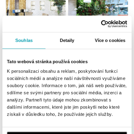
Souhlas
Detaily
Více o cookies
Všetky
Česko
Slovensko
Tato webová stránka používá cookies
ALO diamonds Hilton, Košice
K personalizaci obsahu a reklam, poskytování funkcí
Hlavná 123/1, 040 01 Košice
tel.: +421 911 854 322, +421 917 869 485
sociálních médií a analýze naší návštěvnosti využíváme
otvorené v Pondelok od 09:00
soubory cookie. Informace o tom, jak náš web používáte,
sdílíme se svými partnery pro sociální média, inzerci a
analýzy. Partneři tyto údaje mohou zkombinovat s
ALOve OC Aupark, Bratislava
dalšími informacemi, které jste jim poskytli nebo které
Einsteinova 3541/18, 851 01 Bratislava
získali v důsledku toho, že používáte jejich služby.
tel.: +421917090556
dnes otvorené do 21:00