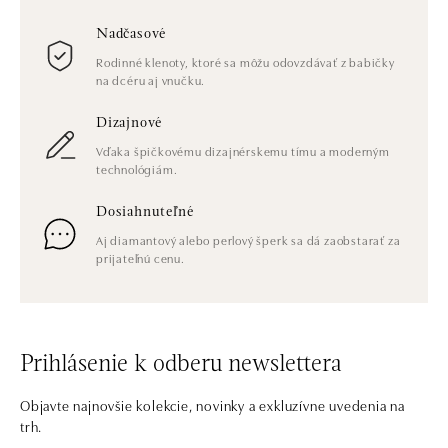
Nadčasové
Rodinné klenoty, ktoré sa môžu odovzdávať z babičky
na dcéru aj vnučku.
Dizajnové
Vďaka špičkovému dizajnérskemu tímu a moderným
technológiám.
Dosiahnuteľné
Aj diamantový alebo perlový šperk sa dá zaobstarať za
prijateľnú cenu.
Prihlásenie k odberu newslettera
Objavte najnovšie kolekcie, novinky a exkluzívne uvedenia na
trh.