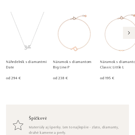
Náhrdelník s diamantmi
Náramok s diamantom
Náramok s diamant
Date
Big Line P
Classic Little L
od 294 €
od 238 €
od 195 €
Špičkové
Materiály aj šperky. Len to najlepšie - zlato, diamanty,
drahé kamene a perly.