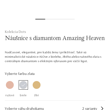
Kolekcia Dots
Náušnice s diamantom Amazing Heaven
Nadčasové, elegantné, pre každú ženu i príležitosť. Také sú
minimalistické náušnice ALOve z bieleho, žltého alebo ružového zlata s
centrálnym diamantom s efektným výbrusom pre väčší ligot.
Vyberte farbu zlata
ružové
biele
žlté
Vyberte váhu drahokamu
2 varianty