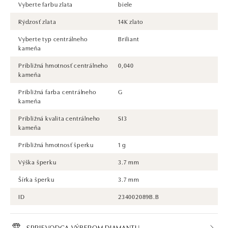
Vyberte farbu zlata
biele
Rýdzosť zlata
14K zlato
Vyberte typ centrálneho
Briliant
kameňa
Približná hmotnosť centrálneho
0,040
kameňa
Približná farba centrálneho
G
kameňa
Približná kvalita centrálneho
SI3
kameňa
Približná hmotnosť šperku
1 g
Výška šperku
3.7 mm
Šírka šperku
3.7 mm
ID
234002089B.B
SPRIEVODCA VÝBEROM DIAMANTU