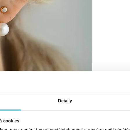
Detaily
á cookies
klam, poskytování funkcí sociálních médií a analýze naší návšt