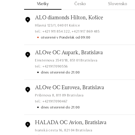
Všetky
Česko
Slovensko
ALO diamonds Hilton, Košice
Hlavná 123/1, 040 01 Košice
tel.: +421 911 854 322, +421 917 869 485
otvorené v Pondelok od 09:00
ALOve OC Aupark, Bratislava
Einsteinova 3541/18, 851 01 Bratislava
tel.: +421917090556
dnes otvorené do 21:00
ALOve OC Eurovea, Bratislava
Pribinova 8, 811 09 Bratislava
tel.: +421917090467
dnes otvorené do 21:00
HALADA OC Avion, Bratislava
Ivanská cesta 16, 821 04 Bratislava