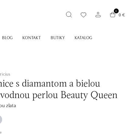
0
0 €
BLOG
KONTAKT
BUTIKY
KATALOG
ricius
ice s diamantom a bielou
ovodnou perlou Beauty Queen
bu zlata
e