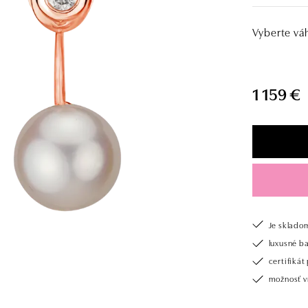
Vyberte vá
1 159 €
Je sklado
luxusné b
certifiká
možnosť vr