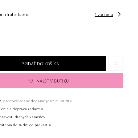
hu drahokamu
1 varianta
PRIDAŤ DO KOŠÍKA
NÁJSŤ V BUTIKU
m,
predpokladané dodanie je už 19.08.2026.
alenie a doprava zadarmo
t pravosti drahých kameňov
átenia do 14 dní od prevzatia