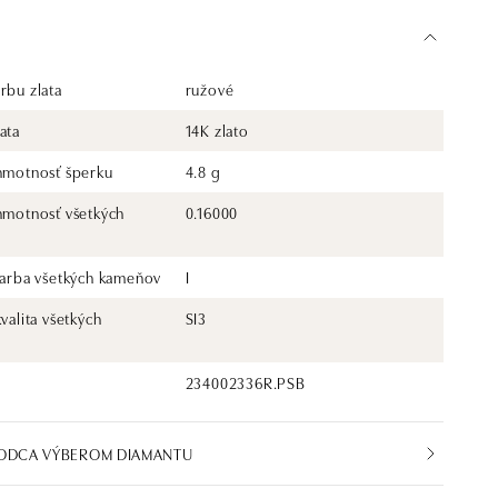
rbu zlata
ružové
ata
14K zlato
 hmotnosť šperku
4.8 g
 hmotnosť všetkých
0.16000
 farba všetkých kameňov
I
kvalita všetkých
SI3
234002336R.PSB
VODCA VÝBEROM DIAMANTU