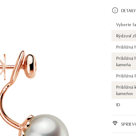
DETAILY
Vyberte fa
Rýdzosť zl
Približná
Približná
kameňa
Približná
Približná 
kameňov
ID
SPRIE