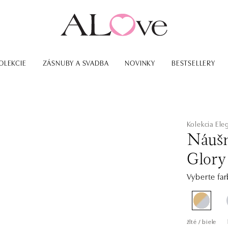
OLEKCIE
ZÁSNUBY A SVADBA
NOVINKY
BESTSELLERY
Kolekcia Ele
Náušn
Glory
Vyberte far
žlté / biele