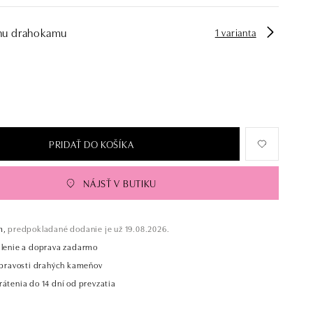
hu drahokamu
1 varianta
PRIDAŤ DO KOŠÍKA
NÁJSŤ V BUTIKU
m,
predpokladané dodanie je už 19.08.2026.
alenie a doprava zadarmo
t pravosti drahých kameňov
átenia do 14 dní od prevzatia