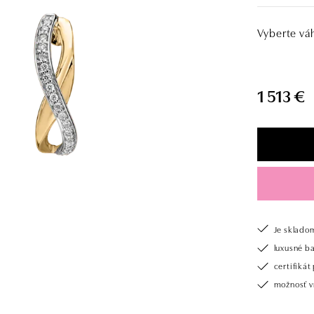
Vyberte vá
1 513 €
Je sklado
luxusné b
certifiká
možnosť vr