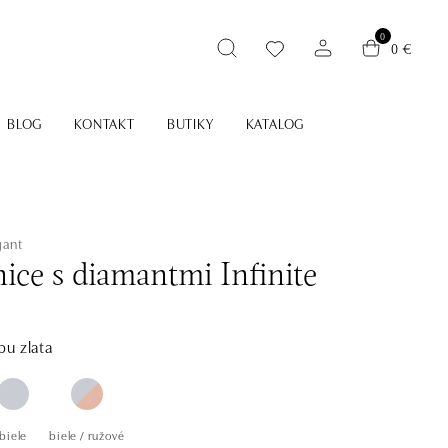
0
0 €
BLOG
KONTAKT
BUTIKY
KATALOG
gant
ice s diamantmi Infinite
bu zlata
biele
biele / ružové