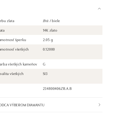
rbu zlata
žlté / biele
ata
14K zlato
 hmotnosť šperku
2.05 g
 hmotnosť všetkých
0.12000
 farba všetkých kameňov
G
kvalita všetkých
SI3
234800406ZB.A.B
VODCA VÝBEROM DIAMANTU