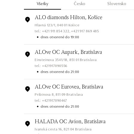
Všetky
Česko
Slovensko
ALO diamonds Hilton, Košice
Hlavná 123/1, 040 01 Košice
tel.: +421 911 854 322, +421 917 869 485
dnes otvorené do 19:00
ALOve OC Aupark, Bratislava
Einsteinova 3541/18, 851 01 Bratislava
tel.: +421917090556
dnes otvorené do 21:00
ALOve OC Eurovea, Bratislava
Pribinova 8, 811 09 Bratislava
tel.: +421917090467
dnes otvorené do 21:00
HALADA OC Avion, Bratislava
Ivanská cesta 16, 821 04 Bratislava