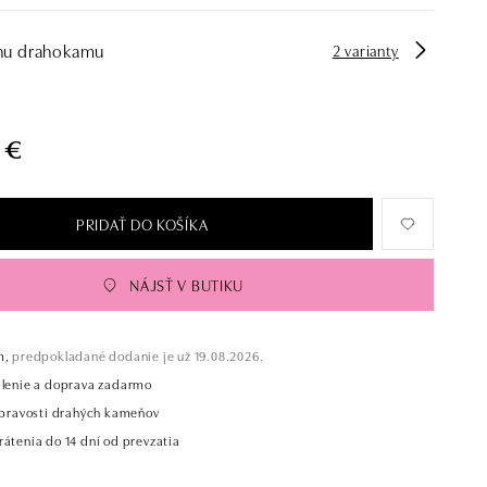
hu drahokamu
2 varianty
 €
PRIDAŤ DO KOŠÍKA
NÁJSŤ V BUTIKU
m,
predpokladané dodanie je už 19.08.2026.
alenie a doprava zadarmo
t pravosti drahých kameňov
átenia do 14 dní od prevzatia