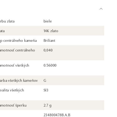
rbu zlata
biele
ata
14K zlato
yp centrálneho kameňa
Briliant
 hmotnosť centrálneho
0,040
 hmotnosť všetkých
0.56000
 farba všetkých kameňov
G
kvalita všetkých
SI3
 hmotnosť šperku
2.7 g
234800478B.A.B