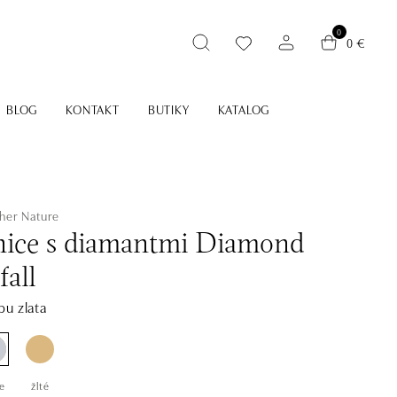
0
0 €
BLOG
KONTAKT
BUTIKY
KATALOG
her Nature
ice s diamantmi Diamond
all
bu zlata
e
žlté