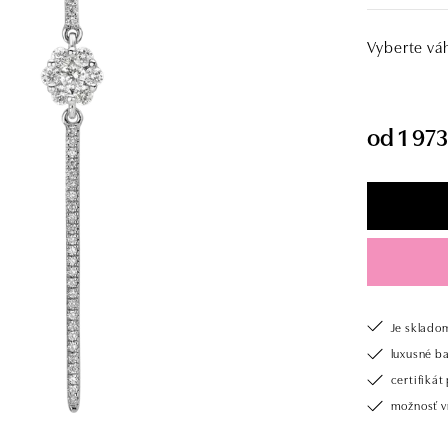
Vyberte vá
od 1 973
Je sklado
luxusné b
certifiká
možnosť vr