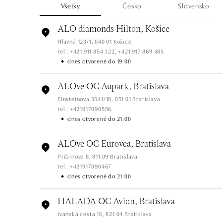
Všetky
Česko
Slovensko
ALO diamonds Hilton, Košice
Hlavná 123/1, 040 01 Košice
tel.: +421 911 854 322, +421 917 869 485
dnes otvorené do 19:00
ALOve OC Aupark, Bratislava
Einsteinova 3541/18, 851 01 Bratislava
tel.: +421917090556
dnes otvorené do 21:00
ALOve OC Eurovea, Bratislava
Pribinova 8, 811 09 Bratislava
tel.: +421917090467
dnes otvorené do 21:00
HALADA OC Avion, Bratislava
Ivanská cesta 16, 821 04 Bratislava