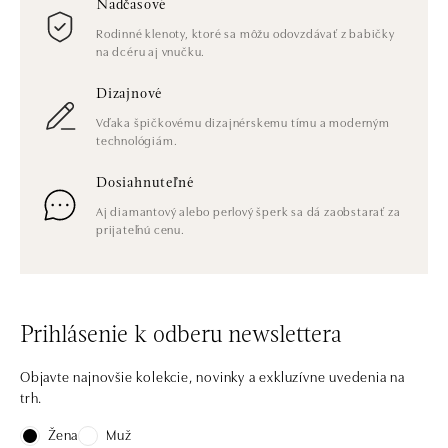
Nadčasové
Rodinné klenoty, ktoré sa môžu odovzdávať z babičky
na dcéru aj vnučku.
Dizajnové
Vďaka špičkovému dizajnérskemu tímu a moderným
technológiám.
Dosiahnuteľné
Aj diamantový alebo perlový šperk sa dá zaobstarať za
prijateľnú cenu.
Prihlásenie k odberu newslettera
Objavte najnovšie kolekcie, novinky a exkluzívne uvedenia na
trh.
Žena
Muž