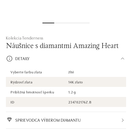
Kolekcia Tenderness
Náušnice s diamantmi Amazing Heart
DETAILY
Vyberte farbu zlata
žlté
Rýdzosť zlata
14K zlato
Približná hmotnosť šperku
1.2 g
ID
234702176Z.B
SPRIEVODCA VÝBEROM DIAMANTU