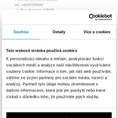
tel.: +421917090467
dnes otvorené od 10:00
HALADA OC Avion, Bratislava
Ivanská cesta 16, 821 04 Bratislava
Souhlas
Detaily
Více o cookies
tel.: +421 917 090 372
dnes otvorené od 09:00
Tato webová stránka používá cookies
ZOBRAZIŤ VŠETKY BUTIKY
HALADA OC Eurovea, Bratislava
K personalizaci obsahu a reklam, poskytování funkcí
Pribinova 8, 811 09 Bratislava
sociálních médií a analýze naší návštěvnosti využíváme
tel.: +421 910 284 071
soubory cookie. Informace o tom, jak náš web používáte,
dnes otvorené od 10:00
sdílíme se svými partnery pro sociální média, inzerci a
Z rovnakej kolekcie
analýzy. Partneři tyto údaje mohou zkombinovat s
ALOve OC Nový Smíchov, Praha 5
dalšími informacemi, které jste jim poskytli nebo které
Plzeňská 8, 150 00 Praha 5 - Anděl
Už viac ako dve desaťročia vynakladáme úsilie na zodpovednývýber
získali v důsledku toho, že používáte jejich služby.
zdrojov vzácnych materiálov, ktoré používame v našich šperkoch.
tel.: +420736509250
dnes otvorené od 09:00