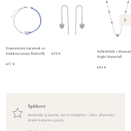
Diamantový náramok so
Náhrdelník s diama
šnúrkou Luxury Butterfly
625 €
Night Waterfall
477 €
643 €
Špičkové
Materiály aj šperky. Len to najlepšie - zlato, diamanty,
drahé kamene a perly.