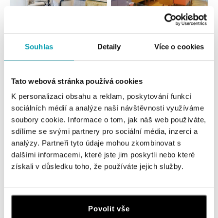
Všetky
Česko
Slovensko
Souhlas
Detaily
Více o cookies
ALO diamonds Hilton, Košice
Hlavná 123/1, 040 01 Košice
Tato webová stránka používá cookies
tel.: +421 911 854 322, +421 917 869 485
K personalizaci obsahu a reklam, poskytování funkcí
dnes otvorené do 19:00
sociálních médií a analýze naší návštěvnosti využíváme
soubory cookie. Informace o tom, jak náš web používáte,
ALOve OC Aupark, Bratislava
sdílíme se svými partnery pro sociální média, inzerci a
Einsteinova 3541/18, 851 01 Bratislava
analýzy. Partneři tyto údaje mohou zkombinovat s
tel.: +421917090556
dalšími informacemi, které jste jim poskytli nebo které
dnes otvorené do 21:00
získali v důsledku toho, že používáte jejich služby.
ALOve OC Eurovea, Bratislava
Pribinova 8, 811 09 Bratislava
tel.: +421917090467
Povolit vše
dnes otvorené do 21:00