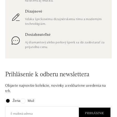
na dcéru aj vnučku.
Dizajnové
Vďaka špičkovému dizajnérskemu tímu a moderným
technológiám.
Dosiahnuteľné
Aj diamantový alebo perlový šperk sa dá zaobstarať za
prijateľnú cenu.
Prihlásenie k odberu newslettera
Objavte najnovšie kolekcie, novinky a exkluzívne uvedenia na
trh.
Žena
Muž
PRIHLÁSENIE