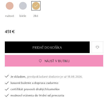
ružové
biele
žlté
451 €
PRIDAŤ DO KOŠÍKA
NÁJSŤ V BUTIKU
Je skladom,
predpokladané dodanie je už 18.08.2026.
luxusné balenie a doprava zadarmo
certifikát pravosti drahých kameňov
možnosť vrátenia do 14 dní od prevzatia