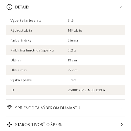
DETAILY
Vyberte farbu zlata
žlté
Rýdzosť zlata
14K zlato
Farba šnúrky
čierna
Približná hmotnosť šperku
3.2 g
Dĺžka min
19 cm
Dĺžka max
27 cm
Výška šperku
3 mm
ID
251001767Z.M30.D19.A
SPRIEVODCA VÝBEROM DIAMANTU
STAROSTLIVOSŤ O ŠPERK