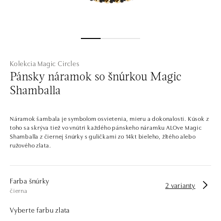
Kolekcia Magic Circles
Pánsky náramok so šnúrkou Magic
Shamballa
Náramok šambala je symbolom osvietenia, mieru a dokonalosti. Kúsok z
toho sa skrýva tiež vo vnútri každého pánskeho náramku ALOve Magic
Shamballa z čiernej šnúrky s guličkami zo 14kt bieleho, žltého alebo
ružového zlata.
Farba šnúrky
2 varianty
čierna
Vyberte farbu zlata