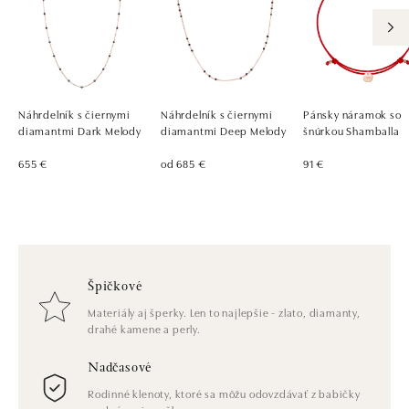
Náhrdelník s čiernymi
Náhrdelník s čiernymi
Pánsky náramok so
diamantmi Dark Melody
diamantmi Deep Melody
šnúrkou Shamballa
655 €
od 685 €
91 €
Špičkové
Materiály aj šperky. Len to najlepšie - zlato, diamanty,
drahé kamene a perly.
Nadčasové
Rodinné klenoty, ktoré sa môžu odovzdávať z babičky