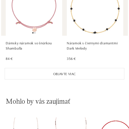
tel.: +420604389337
dnes otvorené do 21:00
ALOve Westfield Černý most, Praha 9
Chlumecká 765/6, 198 19 Praha 9
tel.: +420735703904
Dámsky náramok so šnúrkou
Náramok s čiernymi diamantmi
dnes otvorené do 21:00
Shamballa
Dark Melody
84 €
356 €
ALOve Westfield, Praha 4 - Chodov
Roztylská 2321/19, 148 00 Praha 4 - Chodov
OBJAVTE VIAC
tel.: +420730524389
dnes otvorené do 21:00
Mohlo by vás zaujímať