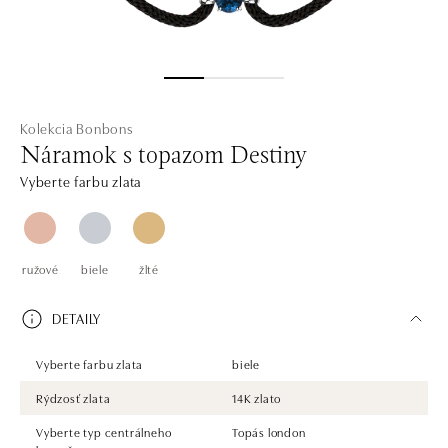
Kolekcia Bonbons
Náramok s topazom Destiny
Vyberte farbu zlata
ružové
biele
žlté
DETAILY
Vyberte farbu zlata
biele
Rýdzosť zlata
14K zlato
Vyberte typ centrálneho
Topás london