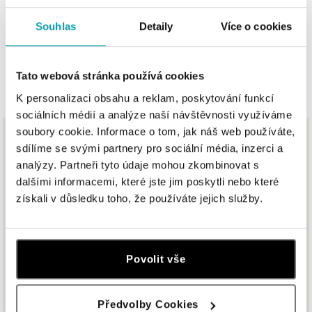
Ivanská cesta 16, 821 04 Bratislava
tel.: +421 917 090 372
Souhlas
Detaily
Více o cookies
dnes otvorené od 10:00
ZOBRAZIŤ VŠETKY BUTIKY
HALADA OC Eurovea, Bratislava
Tato webová stránka používá cookies
Pribinova 8, 811 09 Bratislava
K personalizaci obsahu a reklam, poskytování funkcí
tel.: +421 910 284 071
sociálních médií a analýze naší návštěvnosti využíváme
dnes otvorené od 10:00
soubory cookie. Informace o tom, jak náš web používáte,
Z rovnakej kolekcie
sdílíme se svými partnery pro sociální média, inzerci a
ALOve OC Nový Smíchov, Praha 5
analýzy. Partneři tyto údaje mohou zkombinovat s
Plzeňská 8, 150 00 Praha 5 - Anděl
Už viac ako dve desaťročia vynakladáme úsilie na zodpovednývýber
dalšími informacemi, které jste jim poskytli nebo které
zdrojov vzácnych materiálov, ktoré používame v našich šperkoch.
tel.: +420736509250
získali v důsledku toho, že používáte jejich služby.
dnes otvorené do 21:00
ALOve OC Olympia, Brno
Povolit vše
U Dálnice 777, 664 42 Brno
tel.: +420604389337
dnes otvorené od 10:00
Předvolby Cookies