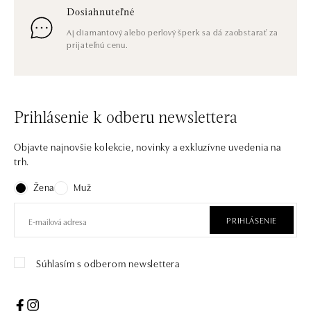
Dosiahnuteľné
Aj diamantový alebo perlový šperk sa dá zaobstarať za
prijateľnú cenu.
Prihlásenie k odberu newslettera
Objavte najnovšie kolekcie, novinky a exkluzívne uvedenia na
trh.
Žena
Muž
PRIHLÁSENIE
Súhlasím s odberom newslettera