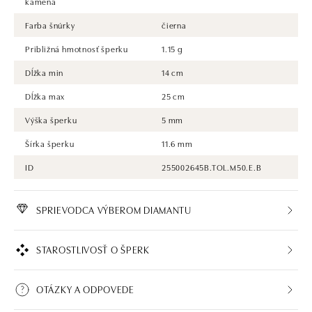
kameňa
Farba šnúrky
čierna
Približná hmotnosť šperku
1.15 g
Dĺžka min
14 cm
Dĺžka max
25 cm
Výška šperku
5 mm
Šírka šperku
11.6 mm
ID
255002645B.TOL.M50.E.B
SPRIEVODCA VÝBEROM DIAMANTU
STAROSTLIVOSŤ O ŠPERK
OTÁZKY A ODPOVEDE