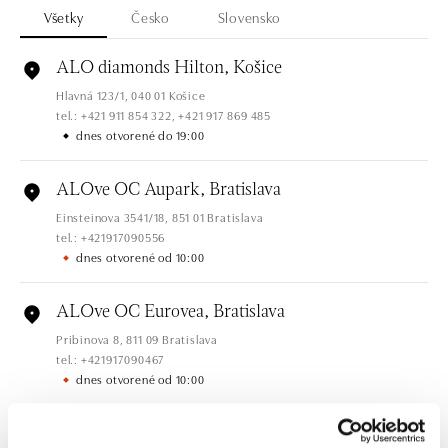
Všetky
Česko
Slovensko
ALO diamonds Hilton, Košice
Hlavná 123/1, 040 01 Košice
tel.: +421 911 854 322, +421 917 869 485
dnes otvorené do 19:00
ALOve OC Aupark, Bratislava
Einsteinova 3541/18, 851 01 Bratislava
tel.: +421917090556
dnes otvorené od 10:00
ALOve OC Eurovea, Bratislava
Pribinova 8, 811 09 Bratislava
tel.: +421917090467
dnes otvorené od 10:00
HALADA OC Avion, Bratislava