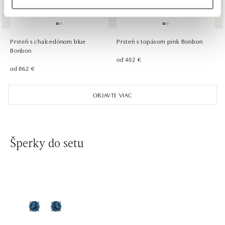
ALOve Westfield Černý most, Praha 9
Chlumecká 765/6, 198 19 Praha 9
tel.: +420735703904
Prsteň s chalcedónom blue
Prsteň s topásom pink Bonbon
dnes otvorené do 21:00
Bonbon
od 402 €
od 862 €
ALOve Westfield, Praha 4 - Chodov
Roztylská 2321/19, 148 00 Praha 4 - Chodov
OBJAVTE VIAC
tel.: +420730524389
dnes otvorené do 21:00
Šperky do setu