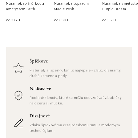
Náramok so šnúrkou a
Náramok s topazom
Náramok s ametyst
ametystom Faith
Magic Wish
Purple Dream
od 377 €
od 680 €
od 353 €
Špičkové
Materiály aj šperky. Len to najlepšie - zlato, diamanty,
drahé kamene a perly.
Nadčasové
Rodinné klenoty, ktoré sa môžu odovzdávať z babičky
na dcéru aj vnučku.
Dizajnové
Vďaka špičkovému dizajnérskemu tímu a moderným
technológiám.