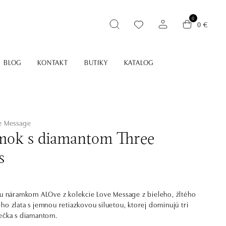
0
0 €
BLOG
KONTAKT
BUTIKY
KATALOG
ve Message
ok s diamantom Three
s
ku náramkom ALOve z kolekcie Love Message z bieleho, žltého
ho zlata s jemnou retiazkovou siluetou, ktorej dominujú tri
ečka s diamantom.