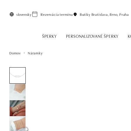
Preskočiť na hlavný obsah
slovensky
Rezervácia termínu
Butiky
Bratislava, Brno, Praha
ŠPERKY
PERSONALIZOVANÉ ŠPERKY
K
Domov
Náramky