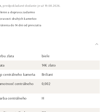
m,
predpokladané dodanie je už 19.08.2026.
alenie a doprava zadarmo
t pravosti drahých kameňov
átenia do 14 dní od prevzatia
rbu zlata
biele
ata
14K zlato
yp centrálneho kameňa
Briliant
 hmotnosť centrálneho
0,002
farba centrálneho
H