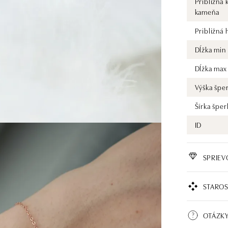
Približná 
kameňa
Približná
Dĺžka min
Dĺžka max
Výška špe
Šírka šper
ID
SPRIE
STAROS
OTÁZK