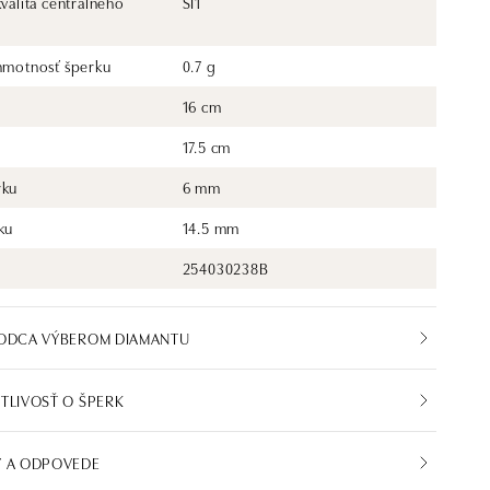
kvalita centrálneho
SI1
 hmotnosť šperku
0.7 g
16 cm
17.5 cm
rku
6 mm
ku
14.5 mm
254030238B
VODCA VÝBEROM DIAMANTU
TLIVOSŤ O ŠPERK
Y A ODPOVEDE