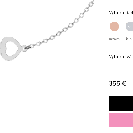
Vyberte far
ružové
biel
Vyberte vá
355 €