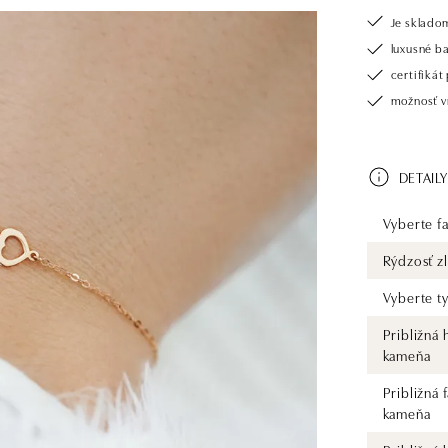
Je sklado
luxusné b
certifiká
možnosť vr
DETAILY
Vyberte fa
Rýdzosť zl
Vyberte t
Približná
kameňa
Približná 
kameňa