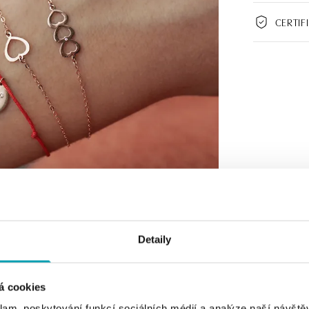
CERTIF
Detaily
á cookies
klam, poskytování funkcí sociálních médií a analýze naší návšt