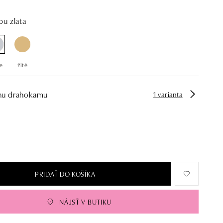
bu zlata
e
žlté
hu drahokamu
1 varianta
PRIDAŤ DO KOŠÍKA
NÁJSŤ V BUTIKU