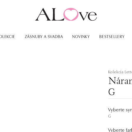
OLEKCIE
ZÁSNUBY A SVADBA
NOVINKY
BESTSELLERY
Kolekcia Lett
Náram
G
Vyberte sy
G
Vyberte far