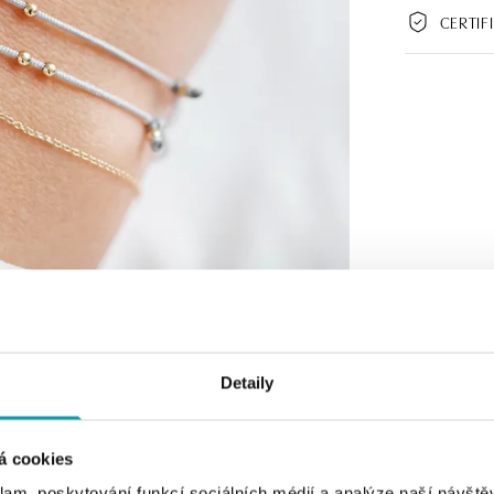
CERTIF
Detaily
á cookies
klam, poskytování funkcí sociálních médií a analýze naší návšt