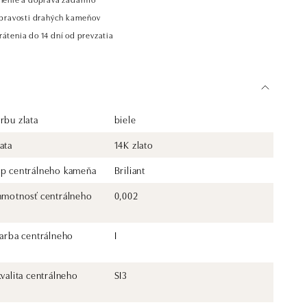
t pravosti drahých kameňov
átenia do 14 dní od prevzatia
rbu zlata
biele
ata
14K zlato
yp centrálneho kameňa
Briliant
 hmotnosť centrálneho
0,002
farba centrálneho
I
kvalita centrálneho
SI3