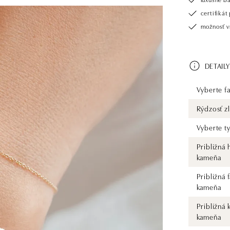
certifiká
možnosť vr
DETAILY
Vyberte fa
Rýdzosť zl
Vyberte t
Približná
kameňa
Približná 
kameňa
Približná 
kameňa