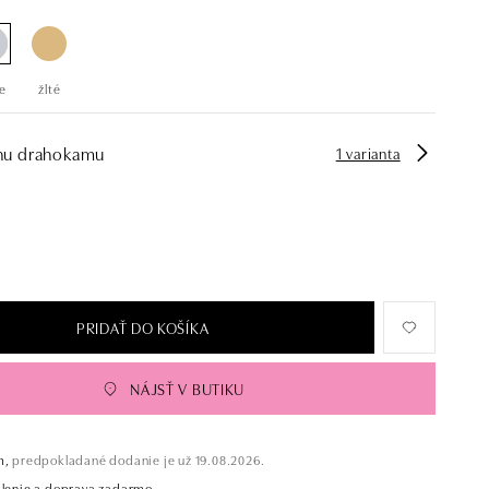
e
žlté
hu drahokamu
1 varianta
PRIDAŤ DO KOŠÍKA
NÁJSŤ V BUTIKU
m,
predpokladané dodanie je už 19.08.2026.
alenie a doprava zadarmo