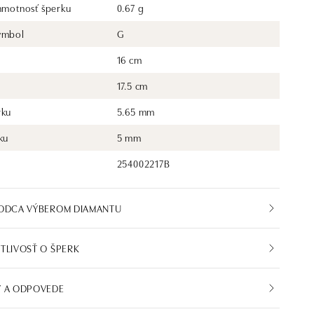
 hmotnosť šperku
0.67 g
ymbol
G
16 cm
17.5 cm
rku
5.65 mm
ku
5 mm
254002217B
VODCA VÝBEROM DIAMANTU
TLIVOSŤ O ŠPERK
Y A ODPOVEDE