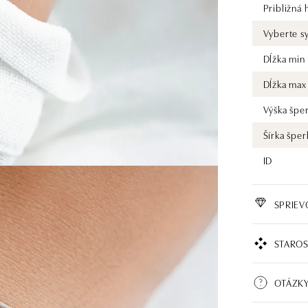
Približná
Vyberte s
Dĺžka min
Dĺžka max
Výška špe
Šírka šper
ID
SPRIE
STAROS
OTÁZK