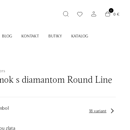
0
0 €
BLOG
KONTAKT
BUTIKY
KATALOG
ers
ok s diamantom Round Line
mbol
18 variant
bu zlata