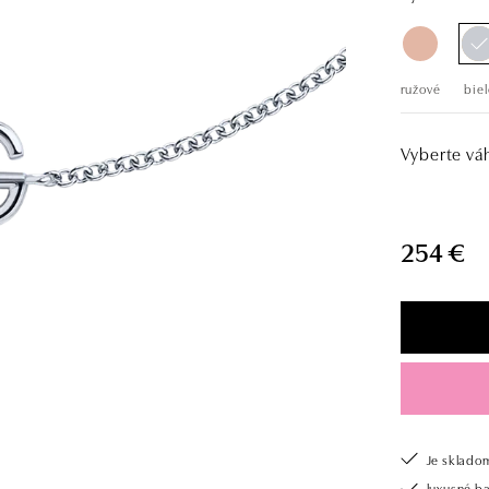
ružové
biel
Vyberte vá
254 €
Je sklado
luxusné b