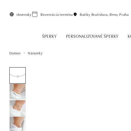
Preskočiť na hlavný obsah
slovensky
Rezervácia termínu
Butiky
Bratislava, Brno, Praha
ŠPERKY
PERSONALIZOVANÉ ŠPERKY
K
Domov
Náramky