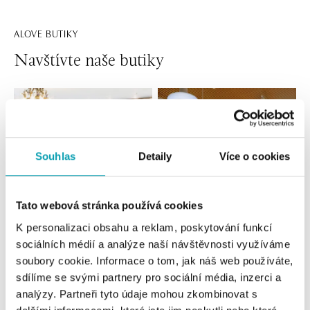
ALOVE BUTIKY
Navštívte naše butiky
Souhlas
Detaily
Více o cookies
Tato webová stránka používá cookies
K personalizaci obsahu a reklam, poskytování funkcí
Všetky
Česko
Slovensko
sociálních médií a analýze naší návštěvnosti využíváme
soubory cookie. Informace o tom, jak náš web používáte,
ALO diamonds Hilton, Košice
sdílíme se svými partnery pro sociální média, inzerci a
Hlavná 123/1, 040 01 Košice
analýzy. Partneři tyto údaje mohou zkombinovat s
tel.: +421 911 854 322, +421 917 869 485