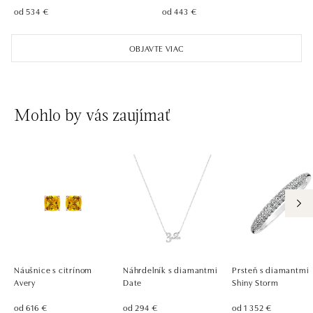
od 534 €
od 443 €
ALOve Westfield, Praha 4 - Chodov
Roztylská 2321/19, 148 00 Praha 4 - Chodov
OBJAVTE VIAC
tel.: +420730524389
dnes otvorené do 21:00
Mohlo by vás zaujímať
Náušnice s citrínom
Náhrdelník s diamantmi
Prsteň s diamantmi
Avery
Date
Shiny Storm
od 616 €
od 294 €
od 1 352 €