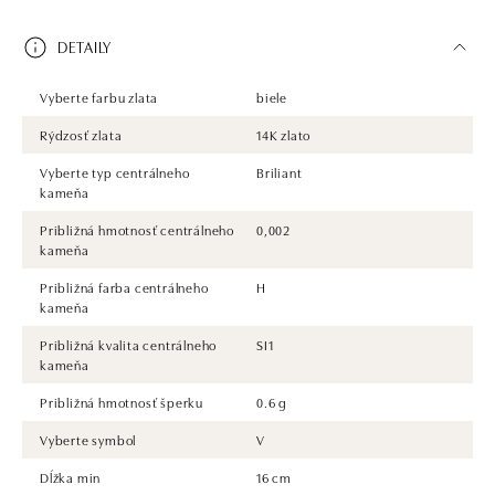
DETAILY
Vyberte farbu zlata
biele
Rýdzosť zlata
14K zlato
Vyberte typ centrálneho
Briliant
kameňa
Približná hmotnosť centrálneho
0,002
kameňa
Približná farba centrálneho
H
kameňa
Približná kvalita centrálneho
SI1
kameňa
Približná hmotnosť šperku
0.6 g
Vyberte symbol
V
Dĺžka min
16 cm