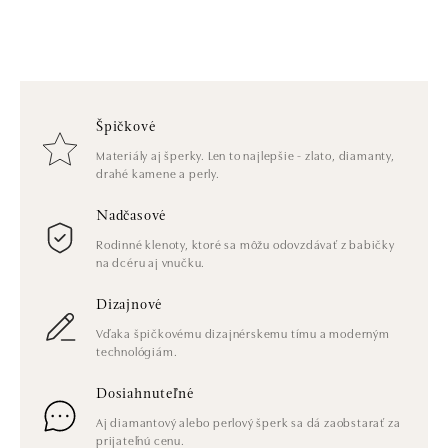
Špičkové
Materiály aj šperky. Len to najlepšie - zlato, diamanty,
drahé kamene a perly.
Nadčasové
Rodinné klenoty, ktoré sa môžu odovzdávať z babičky
na dcéru aj vnučku.
Dizajnové
Vďaka špičkovému dizajnérskemu tímu a moderným
technológiám.
Dosiahnuteľné
Aj diamantový alebo perlový šperk sa dá zaobstarať za
prijateľnú cenu.