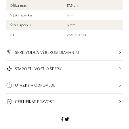
Dĺžka max
17.5 cm
Výška šperku
5 mm
Šírka šperku
6 mm
ID
254030431B
SPRIEVODCA VÝBEROM DIAMANTU
STAROSTLIVOSŤ O ŠPERK
OTÁZKY A ODPOVEDE
CERTIFIKÁT PRAVOSTI