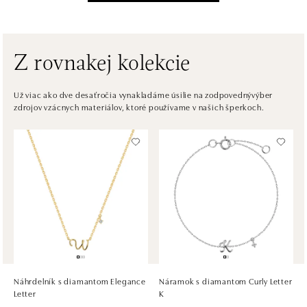
Pribinova 8, 811 09 Bratislava
tel.: +421 910 284 071
dnes otvorené do 21:00
Z rovnakej kolekcie
ALOve OC Nový Smíchov, Praha 5
Plzeňská 8, 150 00 Praha 5 - Anděl
Už viac ako dve desaťročia vynakladáme úsilie na zodpovednývýber
zdrojov vzácnych materiálov, ktoré používame v našich šperkoch.
tel.: +420736509250
dnes otvorené do 21:00
ALOve OC Olympia, Brno
U Dálnice 777, 664 42 Brno
tel.: +420604389337
dnes otvorené do 21:00
ALOve Westfield Černý most, Praha 9
Chlumecká 765/6, 198 19 Praha 9
tel.: +420735703904
Náhrdelník s diamantom Elegance
Náramok s diamantom Curly Letter
dnes otvorené do 21:00
Letter
K