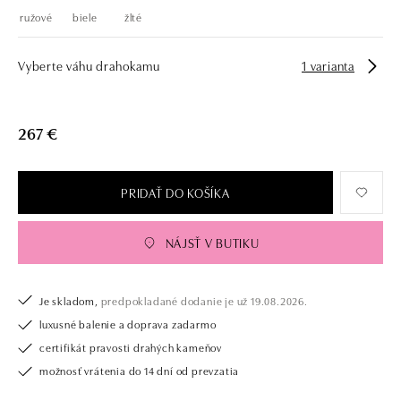
ružové
biele
žlté
Vyberte váhu drahokamu
1 varianta
267 €
PRIDAŤ DO KOŠÍKA
NÁJSŤ V BUTIKU
Je skladom,
predpokladané dodanie je už 19.08.2026.
luxusné balenie a doprava zadarmo
certifikát pravosti drahých kameňov
možnosť vrátenia do 14 dní od prevzatia