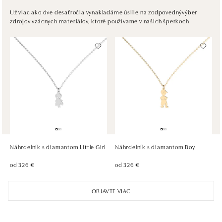
Plzeňská 8, 150 00 Praha 5 - Anděl
Už viac ako dve desaťročia vynakladáme úsilie na zodpovednývýber
zdrojov vzácnych materiálov, ktoré používame v našich šperkoch.
tel.: +420736509250
dnes otvorené do 21:00
ALOve OC Olympia, Brno
U Dálnice 777, 664 42 Brno
tel.: +420604389337
dnes otvorené do 21:00
ALOve Westfield Černý most, Praha 9
Chlumecká 765/6, 198 19 Praha 9
tel.: +420735703904
Náhrdelník s diamantom Little Girl
Náhrdelník s diamantom Boy
dnes otvorené do 21:00
od 326 €
od 326 €
ALOve Westfield, Praha 4 - Chodov
OBJAVTE VIAC
Roztylská 2321/19, 148 00 Praha 4 - Chodov
tel.: +420730524389
dnes otvorené do 21:00