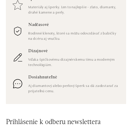
Materiály aj šperky. Len to najlepšie - zlato, diamanty,
drahé kamene a perly.
Nadčasové
Rodinné klenoty, ktoré sa môžu odovzdávať z babičky
na dcéru aj vnučku.
Dizajnové
Vďaka špičkovému dizajnérskemu tímu a moderným
technológiám.
Dosiahnuteľné
Aj diamantový alebo perlový šperk sa dá zaobstarať za
prijateľnú cenu.
Prihlásenie k odberu newslettera