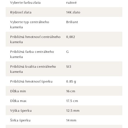
Vyberte farbu zlata
ružové
Rýdzosť zlata
14K zlato
Vyberte typ centrálneho
Briliant
kameňa
Približná hmotnosť centrálneho
0,002
kameňa
Približná farba centrálneho
G
kameňa
Približná kvalita centrálneho
SI3
kameňa
Približná hmotnosť šperku
0.85 g
Dĺžka min
16 cm
Dĺžka max
17.5 cm
Výška šperku
12.5 mm
Šírka šperku
14 mm