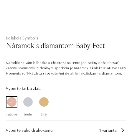
Kolekcia Symbols
Náramok s diamantom Baby Feet
Narodilo sa vám bábätko a chcete si na tento jedinečný deň uchovať
vzácnu spomienku? Ideálnym šperkom je náramok z kolekcie ALOve Early
Moments zo 14kt zlata s rozkošnými detskými nožičkami s diamantom.
Vyberte farbu zlata
ružové
biele
žlté
Vyberte váhu drahokamu
1 varianta