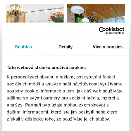
Souhlas
Detaily
Více o cookies
Všetky
Česko
Slovensko
Tato webová stránka používá cookies
K personalizaci obsahu a reklam, poskytování funkcí
ALO diamonds Hilton, Košice
sociálních médií a analýze naší návštěvnosti využíváme
Hlavná 123/1, 040 01 Košice
soubory cookie. Informace o tom, jak náš web používáte,
tel.: +421 911 854 322, +421 917 869 485
sdílíme se svými partnery pro sociální média, inzerci a
otvorené v Pondelok od 09:00
analýzy. Partneři tyto údaje mohou zkombinovat s
dalšími informacemi, které jste jim poskytli nebo které
ALOve OC Aupark, Bratislava
získali v důsledku toho, že používáte jejich služby.
Einsteinova 3541/18, 851 01 Bratislava