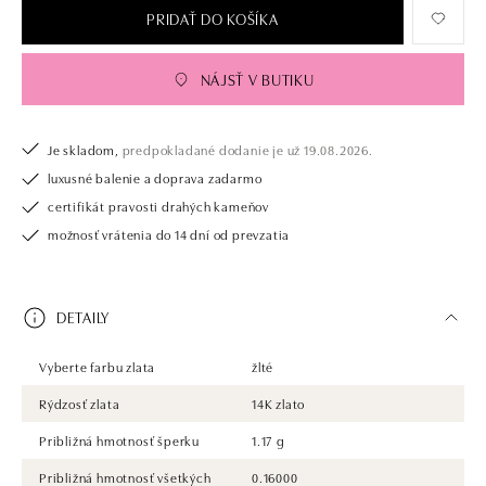
PRIDAŤ DO KOŠÍKA
NÁJSŤ V BUTIKU
Je skladom,
predpokladané dodanie je už 19.08.2026.
luxusné balenie a doprava zadarmo
certifikát pravosti drahých kameňov
možnosť vrátenia do 14 dní od prevzatia
DETAILY
Vyberte farbu zlata
žlté
Rýdzosť zlata
14K zlato
Približná hmotnosť šperku
1.17 g
Približná hmotnosť všetkých
0.16000