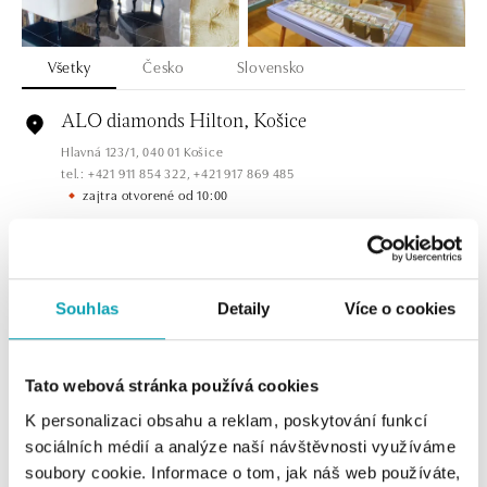
Všetky
Česko
Slovensko
ALO diamonds Hilton, Košice
Hlavná 123/1, 040 01 Košice
tel.: +421 911 854 322, +421 917 869 485
zajtra otvorené od 10:00
ALOve OC Aupark, Bratislava
Einsteinova 3541/18, 851 01 Bratislava
tel.: +421917090556
Souhlas
Detaily
Více o cookies
dnes otvorené do 21:00
Tato webová stránka používá cookies
ALOve OC Eurovea, Bratislava
Pribinova 8, 811 09 Bratislava
K personalizaci obsahu a reklam, poskytování funkcí
tel.: +421917090467
sociálních médií a analýze naší návštěvnosti využíváme
dnes otvorené do 21:00
soubory cookie. Informace o tom, jak náš web používáte,