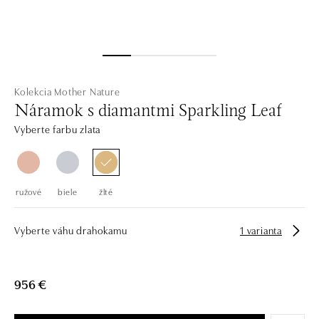
Kolekcia Mother Nature
Náramok s diamantmi Sparkling Leaf
Vyberte farbu zlata
ružové
biele
žlté
Vyberte váhu drahokamu
1 varianta
956 €