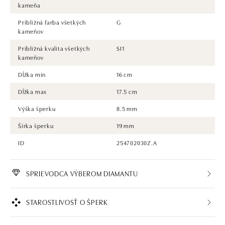
kameňa
Približná farba všetkých
G
kameňov
Približná kvalita všetkých
SI1
kameňov
Dĺžka min
16 cm
Dĺžka max
17.5 cm
Výška šperku
8.5 mm
Šírka šperku
19 mm
ID
254702030Z.A
SPRIEVODCA VÝBEROM DIAMANTU
STAROSTLIVOSŤ O ŠPERK