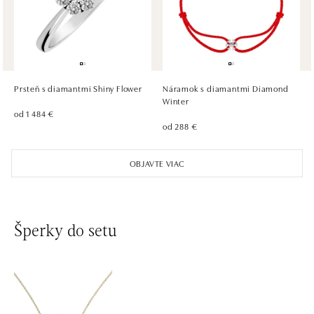
dnes otvorené do 21:00
ALOve Westfield Černý most, Praha 9
Chlumecká 765/6, 198 19 Praha 9
tel.: +420735703904
Prsteň s diamantmi Shiny Flower
Náramok s diamantmi Diamond
dnes otvorené do 21:00
Winter
od 1 484 €
od 288 €
ALOve Westfield, Praha 4 - Chodov
Roztylská 2321/19, 148 00 Praha 4 - Chodov
OBJAVTE VIAC
tel.: +420730524389
dnes otvorené do 21:00
Šperky do setu