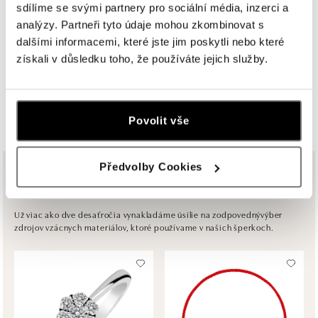
sdílíme se svými partnery pro sociální média, inzerci a
HALADA OC Avion, Bratislava
analýzy. Partneři tyto údaje mohou zkombinovat s
Ivanská cesta 16, 821 04 Bratislava
dalšími informacemi, které jste jim poskytli nebo které
tel.: +421 917 090 372
získali v důsledku toho, že používáte jejich služby.
dnes otvorené do 21:00
ZOBRAZIŤ VŠETKY BUTIKY
HALADA OC Eurovea, Bratislava
Povolit vše
Pribinova 8, 811 09 Bratislava
tel.: +421 910 284 071
dnes otvorené do 21:00
Předvolby Cookies
Z rovnakej kolekcie
ALOve OC Nový Smíchov, Praha 5
Plzeňská 8, 150 00 Praha 5 - Anděl
Už viac ako dve desaťročia vynakladáme úsilie na zodpovednývýber
zdrojov vzácnych materiálov, ktoré používame v našich šperkoch.
tel.: +420736509250
dnes otvorené do 21:00
ALOve OC Olympia, Brno
U Dálnice 777, 664 42 Brno
tel.: +420604389337