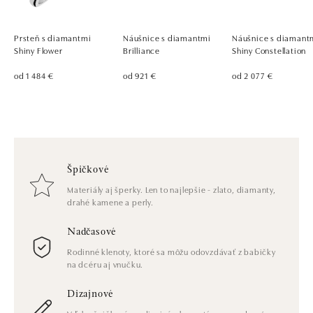
Prsteň s diamantmi
Náušnice s diamantmi
Náušnice s diamant
Shiny Flower
Brilliance
Shiny Constellation
od 1 484 €
od 921 €
od 2 077 €
Špičkové
Materiály aj šperky. Len to najlepšie - zlato, diamanty,
drahé kamene a perly.
Nadčasové
Rodinné klenoty, ktoré sa môžu odovzdávať z babičky
na dcéru aj vnučku.
Dizajnové