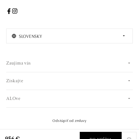
SLOVENSKY
Zaujíma vás
Získajte
ALOve
Odstúpiť od zmluvy
© 2026 OLA online s.r.o.. Všetky práva vyhradené..
Vytvoril