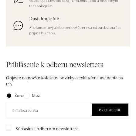
Vďaka špičkovému dizajnérskemu tímu a moderným
technológiám.
Dosiahnuteľné
Aj diamantový alebo perlový šperk sa dá zaobstarať za
prijateľnú cenu.
Prihlásenie k odberu newslettera
Objavte najnovšie kolekcie, novinky a exkluzívne uvedenia na
trh.
Žena
Muž
PRIHLÁSENIE
Súhlasím s odberom newslettera