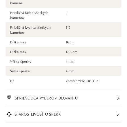
kameňa
Približná farba všetkých
I
kameňov
Približná kvalita všetkých
SI3
kameňov
Dĺžka min
16 cm
Dĺžka max
17.5 cm
Výška šperku
4 mm
Šírka šperku
4 mm
ID
254002294Z.L03.C.B
SPRIEVODCA VÝBEROM DIAMANTU
STAROSTLIVOSŤ O ŠPERK