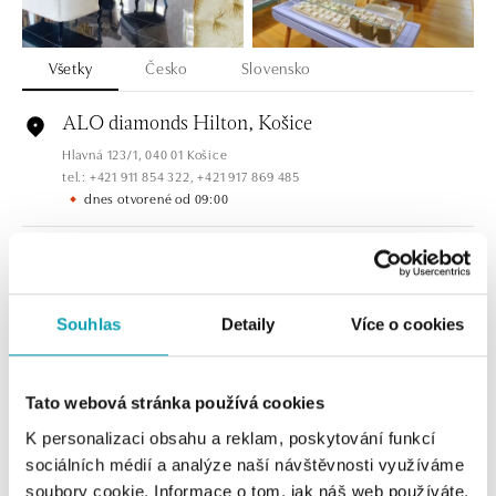
Všetky
Česko
Slovensko
ALO diamonds Hilton, Košice
Hlavná 123/1, 040 01 Košice
tel.: +421 911 854 322, +421 917 869 485
dnes otvorené od 09:00
ALOve OC Aupark, Bratislava
Einsteinova 3541/18, 851 01 Bratislava
tel.: +421917090556
Souhlas
Detaily
Více o cookies
dnes otvorené od 10:00
ALOve OC Eurovea, Bratislava
Tato webová stránka používá cookies
Pribinova 8, 811 09 Bratislava
K personalizaci obsahu a reklam, poskytování funkcí
tel.: +421917090467
sociálních médií a analýze naší návštěvnosti využíváme
dnes otvorené od 10:00
soubory cookie. Informace o tom, jak náš web používáte,