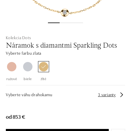
Kolekcia Dots
Náramok s diamantmi Sparkling Dots
Vyberte farbu zlata
ružové
biele
žlté
Vyberte váhu drahokamu
3 varianty
od 853 €