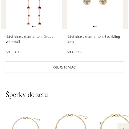
dnes otvorené od 10:00
ALOve Westfield Černý most, Praha 9
Chlumecká 765/6, 198 19 Praha 9
tel.: +420735703904
Náušnice s diamantom Drops
Náušnice s diamantom Sparkling
dnes otvorené od 09:00
Waterfall
Dots
od 534 €
od 1 771 €
ALOve Westfield, Praha 4 - Chodov
Roztylská 2321/19, 148 00 Praha 4 - Chodov
OBJAVTE VIAC
tel.: +420730524389
dnes otvorené od 09:00
Šperky do setu