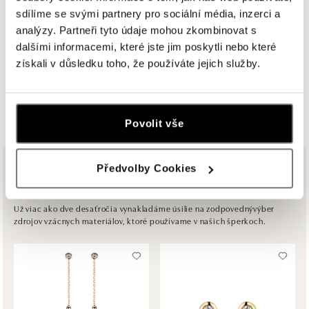
sdílíme se svými partnery pro sociální média, inzerci a
HALADA OC Avion, Bratislava
analýzy. Partneři tyto údaje mohou zkombinovat s
Ivanská cesta 16, 821 04 Bratislava
dalšími informacemi, které jste jim poskytli nebo které
tel.: +421 917 090 372
získali v důsledku toho, že používáte jejich služby.
dnes otvorené od 10:00
ZOBRAZIŤ VŠETKY BUTIKY
HALADA OC Eurovea, Bratislava
Pribinova 8, 811 09 Bratislava
Povolit vše
tel.: +421 910 284 071
dnes otvorené od 10:00
Předvolby Cookies
Z rovnakej kolekcie
ALOve OC Nový Smíchov, Praha 5
Plzeňská 8, 150 00 Praha 5 - Anděl
Už viac ako dve desaťročia vynakladáme úsilie na zodpovednývýber
zdrojov vzácnych materiálov, ktoré používame v našich šperkoch.
tel.: +420736509250
dnes otvorené od 09:00
ALOve OC Olympia, Brno
U Dálnice 777, 664 42 Brno
tel.: +420604389337