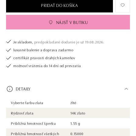
PRIDAŤ DO KOŠÍKA
NÁJSŤ V BUTIKU
Je skladom,
predpokladané dodanie je už 19.08.2026.
luxusné balenie a doprava zadarmo
certifikát pravosti drahých kameňov
možnosť vrátenia do 14 dní od prevzatia
DETAILY
Vyberte farbu zlata
žlté
Rýdzosť zlata
14K zlato
Približná hmotnosť šperku
1.55 g
Približná hmotnosť všetkých
0.15000