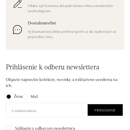
Vďaka špičkovému dizajnérskemu tímu a moderným
technológiám.
Dosiahnuteľné
Aj diamantový alebo perlový šperk sa dá zaobstarať za
prijateľnú cenu.
Prihlásenie k odberu newslettera
Objavte najnovšie kolekcie, novinky a exkluzívne uvedenia na
trh.
Žena
Muž
PRIHLÁSENIE
Súhlasím s odberom newslettera