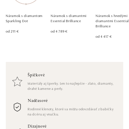
Náramok s diamantom
Náramok s diamantmi
Náramok s hnedými
Sparkling Dot
Essential Brilliance
diamantmi Essential
Brilliance
od 211 €
od 4 789 €
od 4 417 €
Špičkové
Materiály aj šperky. Len to najlepšie - zlato, diamanty,
drahé kamene a perly.
Nadčasové
Rodinné klenoty, ktoré sa môžu odovzdávať z babičky
na dcéru aj vnučku.
Dizajnové