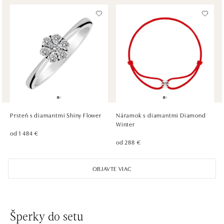
ALOve OC Olympia, Brno
U Dálnice 777, 664 42 Brno
tel.: +420604389337
dnes otvorené od 10:00
ALOve Westfield Černý most, Praha 9
Chlumecká 765/6, 198 19 Praha 9
tel.: +420735703904
Prsteň s diamantmi Shiny Flower
Náramok s diamantmi Diamond
dnes otvorené do 21:00
Winter
od 1 484 €
od 288 €
ALOve Westfield, Praha 4 - Chodov
Roztylská 2321/19, 148 00 Praha 4 - Chodov
OBJAVTE VIAC
tel.: +420730524389
dnes otvorené do 21:00
Šperky do setu