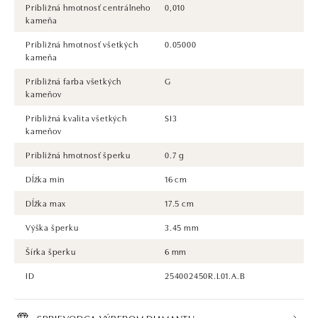
Približná hmotnosť centrálneho
0,010
kameňa
Približná hmotnosť všetkých
0.05000
kameňa
Približná farba všetkých
G
kameňov
Približná kvalita všetkých
SI3
kameňov
Približná hmotnosť šperku
0.7 g
Dĺžka min
16 cm
Dĺžka max
17.5 cm
Výška šperku
3.45 mm
Šírka šperku
6 mm
ID
254002450R.L01.A.B