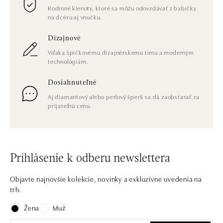
Rodinné klenoty, ktoré sa môžu odovzdávať z babičky
na dcéru aj vnučku.
Dizajnové
Vďaka špičkovému dizajnérskemu tímu a moderným
technológiám.
Dosiahnuteľné
Aj diamantový alebo perlový šperk sa dá zaobstarať za
prijateľnú cenu.
Prihlásenie k odberu newslettera
Objavte najnovšie kolekcie, novinky a exkluzívne uvedenia na
trh.
Žena
Muž