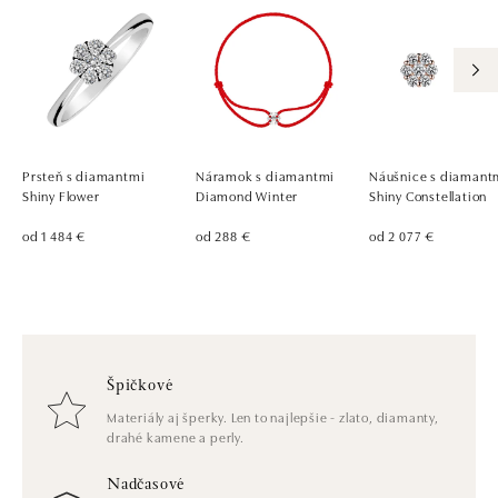
Prsteň s diamantmi
Náramok s diamantmi
Náušnice s diamant
Shiny Flower
Diamond Winter
Shiny Constellation
od 1 484 €
od 288 €
od 2 077 €
Špičkové
Materiály aj šperky. Len to najlepšie - zlato, diamanty,
drahé kamene a perly.
Nadčasové