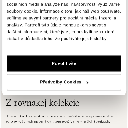
ALOve OC Eurovea, Bratislava
sociálních médií a analýze naší návštěvnosti využíváme
Pribinova 8, 811 09 Bratislava
soubory cookie. Informace o tom, jak náš web používáte,
tel.: +421917090467
sdílíme se svými partnery pro sociální média, inzerci a
dnes otvorené od 10:00
analýzy. Partneři tyto údaje mohou zkombinovat s
dalšími informacemi, které jste jim poskytli nebo které
HALADA OC Avion, Bratislava
získali v důsledku toho, že používáte jejich služby.
Ivanská cesta 16, 821 04 Bratislava
tel.: +421 917 090 372
dnes otvorené od 10:00
Povolit vše
ZOBRAZIŤ VŠETKY BUTIKY
HALADA OC Eurovea, Bratislava
Pribinova 8, 811 09 Bratislava
Předvolby Cookies
tel.: +421 910 284 071
dnes otvorené od 10:00
Z rovnakej kolekcie
ALOve OC Nový Smíchov, Praha 5
Plzeňská 8, 150 00 Praha 5 - Anděl
Už viac ako dve desaťročia vynakladáme úsilie na zodpovednývýber
zdrojov vzácnych materiálov, ktoré používame v našich šperkoch.
tel.: +420736509250
dnes otvorené do 21:00