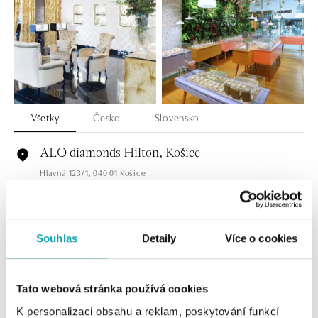
Všetky
Česko
Slovensko
ALO diamonds Hilton, Košice
Hlavná 123/1, 040 01 Košice
tel.: +421 911 854 322, +421 917 869 485
dnes otvorené do 19:00
Souhlas
Detaily
Více o cookies
ALOve OC Aupark, Bratislava
Einsteinova 3541/18, 851 01 Bratislava
tel.: +421917090556
dnes otvorené od 10:00
Tato webová stránka používá cookies
K personalizaci obsahu a reklam, poskytování funkcí