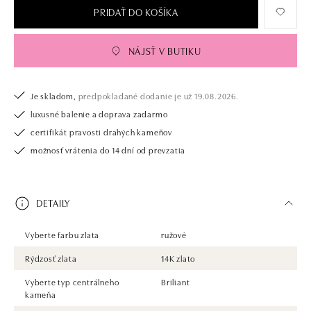
PRIDAŤ DO KOŠÍKA
NÁJSŤ V BUTIKU
Je skladom,
predpokladané dodanie je už 19.08.2026.
luxusné balenie a doprava zadarmo
certifikát pravosti drahých kameňov
možnosť vrátenia do 14 dní od prevzatia
DETAILY
Vyberte farbu zlata
ružové
Rýdzosť zlata
14K zlato
Vyberte typ centrálneho
Briliant
kameňa