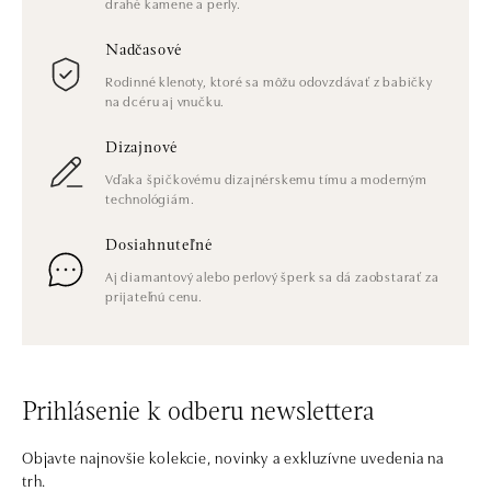
drahé kamene a perly.
Nadčasové
Rodinné klenoty, ktoré sa môžu odovzdávať z babičky
na dcéru aj vnučku.
Dizajnové
Vďaka špičkovému dizajnérskemu tímu a moderným
technológiám.
Dosiahnuteľné
Aj diamantový alebo perlový šperk sa dá zaobstarať za
prijateľnú cenu.
Prihlásenie k odberu newslettera
Objavte najnovšie kolekcie, novinky a exkluzívne uvedenia na
trh.