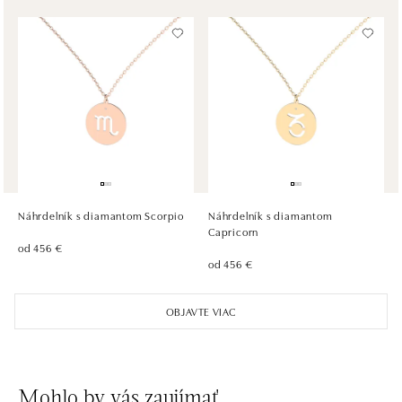
dnes otvorené od 09:00
ALOve OC Olympia, Brno
U Dálnice 777, 664 42 Brno
tel.: +420604389337
dnes otvorené od 09:00
ALOve Westfield Černý most, Praha 9
Chlumecká 765/6, 198 19 Praha 9
tel.: +420735703904
Náhrdelník s diamantom Scorpio
Náhrdelník s diamantom
dnes otvorené od 09:00
Capricorn
od 456 €
od 456 €
ALOve Westfield, Praha 4 - Chodov
Roztylská 2321/19, 148 00 Praha 4 - Chodov
OBJAVTE VIAC
tel.: +420730524389
dnes otvorené od 09:00
Mohlo by vás zaujímať