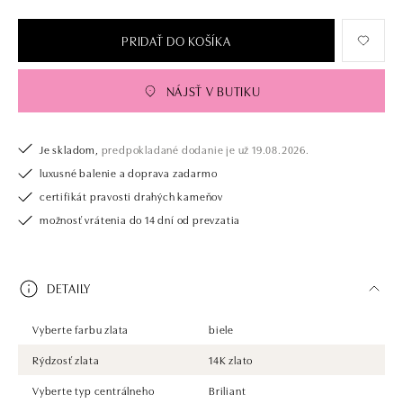
PRIDAŤ DO KOŠÍKA
NÁJSŤ V BUTIKU
Je skladom,
predpokladané dodanie je už 19.08.2026.
luxusné balenie a doprava zadarmo
certifikát pravosti drahých kameňov
možnosť vrátenia do 14 dní od prevzatia
DETAILY
Vyberte farbu zlata
biele
Rýdzosť zlata
14K zlato
Vyberte typ centrálneho
Briliant