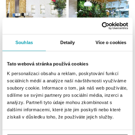
Souhlas
Detaily
Více o cookies
Všetky
Česko
Slovensko
Tato webová stránka používá cookies
ALO diamonds Hilton, Košice
K personalizaci obsahu a reklam, poskytování funkcí
Hlavná 123/1, 040 01 Košice
sociálních médií a analýze naší návštěvnosti využíváme
tel.: +421 911 854 322, +421 917 869 485
soubory cookie. Informace o tom, jak náš web používáte,
dnes otvorené od 10:00
sdílíme se svými partnery pro sociální média, inzerci a
analýzy. Partneři tyto údaje mohou zkombinovat s
ALOve OC Aupark, Bratislava
dalšími informacemi, které jste jim poskytli nebo které
Einsteinova 3541/18, 851 01 Bratislava
získali v důsledku toho, že používáte jejich služby.
tel.: +421917090556
dnes otvorené od 09:00