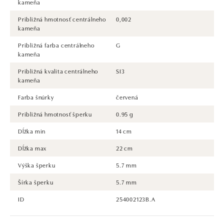
kameňa
Približná hmotnosť centrálneho
0,002
kameňa
Približná farba centrálneho
G
kameňa
Približná kvalita centrálneho
SI3
kameňa
Farba šnúrky
červená
Približná hmotnosť šperku
0.95 g
Dĺžka min
14 cm
Dĺžka max
22 cm
Výška šperku
5.7 mm
Šírka šperku
5.7 mm
ID
254002123B.A