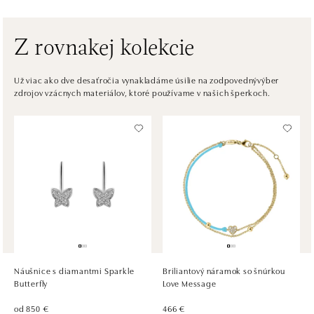
tel.: +421 910 284 071
dnes otvorené do 21:00
Z rovnakej kolekcie
ALOve OC Nový Smíchov, Praha 5
Plzeňská 8, 150 00 Praha 5 - Anděl
Už viac ako dve desaťročia vynakladáme úsilie na zodpovednývýber
zdrojov vzácnych materiálov, ktoré používame v našich šperkoch.
tel.: +420736509250
dnes otvorené do 21:00
ALOve OC Olympia, Brno
U Dálnice 777, 664 42 Brno
tel.: +420604389337
dnes otvorené do 21:00
ALOve Westfield Černý most, Praha 9
Chlumecká 765/6, 198 19 Praha 9
tel.: +420735703904
Náušnice s diamantmi Sparkle
Briliantový náramok so šnúrkou
dnes otvorené do 21:00
Butterfly
Love Message
od 850 €
466 €