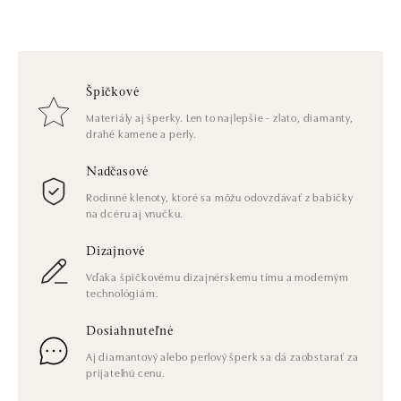
Špičkové
Materiály aj šperky. Len to najlepšie - zlato, diamanty,
drahé kamene a perly.
Nadčasové
Rodinné klenoty, ktoré sa môžu odovzdávať z babičky
na dcéru aj vnučku.
Dizajnové
Vďaka špičkovému dizajnérskemu tímu a moderným
technológiám.
Dosiahnuteľné
Aj diamantový alebo perlový šperk sa dá zaobstarať za
prijateľnú cenu.