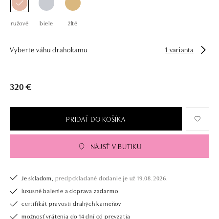
ružové
biele
žlté
Vyberte váhu drahokamu
1 varianta
320 €
PRIDAŤ DO KOŠÍKA
NÁJSŤ V BUTIKU
Je skladom,
predpokladané dodanie je už 19.08.2026.
luxusné balenie a doprava zadarmo
certifikát pravosti drahých kameňov
možnosť vrátenia do 14 dní od prevzatia