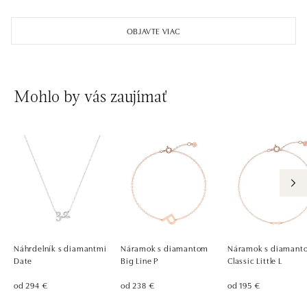
ALOve Westfield, Praha 4 - Chodov
Roztylská 2321/19, 148 00 Praha 4 - Chodov
OBJAVTE VIAC
tel.: +420730524389
dnes otvorené do 21:00
Mohlo by vás zaujímať
Náhrdelník s diamantmi
Náramok s diamantom
Náramok s diamant
Date
Big Line P
Classic Little L
od 294 €
od 238 €
od 195 €