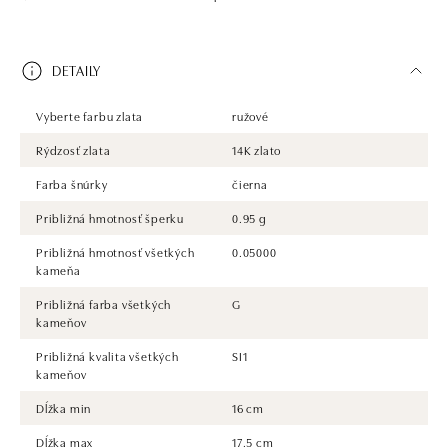
DETAILY
Vyberte farbu zlata
ružové
Rýdzosť zlata
14K zlato
Farba šnúrky
čierna
Približná hmotnosť šperku
0.95 g
Približná hmotnosť všetkých
0.05000
kameňa
Približná farba všetkých
G
kameňov
Približná kvalita všetkých
SI1
kameňov
Dĺžka min
16 cm
Dĺžka max
17.5 cm