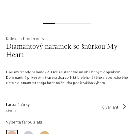
Kolekcia Tenderness
Diamantový náramok so šnúrkou My
Heart
Luxusný trendy náramok ALOve sa stane vaším obľúbeným doplnkom.
Dominantný prívesok v tvare srdca zo 14kt bieleho, žltého alebo ružového
zlata s diamantmi spája farebná šnúrka podľa vášho výberu.
Farba šnúrky
8 variant
čierna
Vyberte farbu zlata