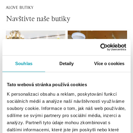
ALOVE BUTIKY
Navštívte naše butiky
Souhlas
Detaily
Více o cookies
Tato webová stránka používá cookies
K personalizaci obsahu a reklam, poskytování funkcí
Všetky
Česko
Slovensko
sociálních médií a analýze naší návštěvnosti využíváme
soubory cookie. Informace o tom, jak náš web používáte,
ALO diamonds Hilton, Košice
sdílíme se svými partnery pro sociální média, inzerci a
Hlavná 123/1, 040 01 Košice
analýzy. Partneři tyto údaje mohou zkombinovat s
tel.: +421 911 854 322, +421 917 869 485
dalšími informacemi, které jste jim poskytli nebo které
otvorené v Pondelok od 09:00