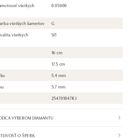
 hmotnosť všetkých
0.05000
 farba všetkých kameňov
G
kvalita všetkých
SI1
16 cm
17.5 cm
rku
5.4 mm
ku
5.7 mm
254701847R.I
VODCA VÝBEROM DIAMANTU
TLIVOSŤ O ŠPERK