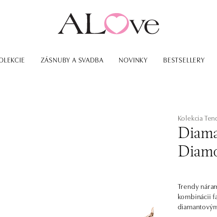
OLEKCIE
ZÁSNUBY A SVADBA
NOVINKY
BESTSELLERY
Kolekcia Ten
Diama
Diamo
Trendy náram
kombinácii f
diamantovým