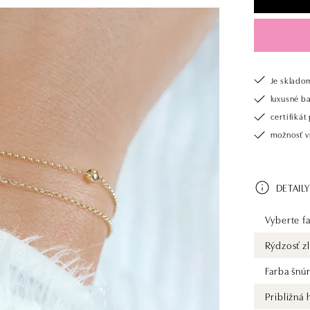
Je sklado
luxusné b
certifiká
možnosť vr
DETAILY
Vyberte fa
Rýdzosť zl
Farba šnú
Približná