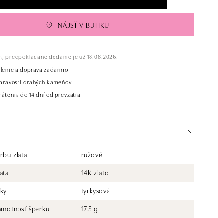
NÁJSŤ V BUTIKU
m,
predpokladané dodanie je už 18.08.2026.
alenie a doprava zadarmo
t pravosti drahých kameňov
átenia do 14 dní od prevzatia
rbu zlata
ružové
ata
14K zlato
rky
tyrkysová
 hmotnosť šperku
17.5 g