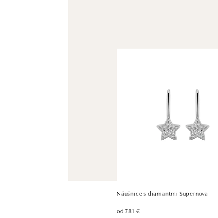
Náušnice s diamantmi Supernova
od 781 €