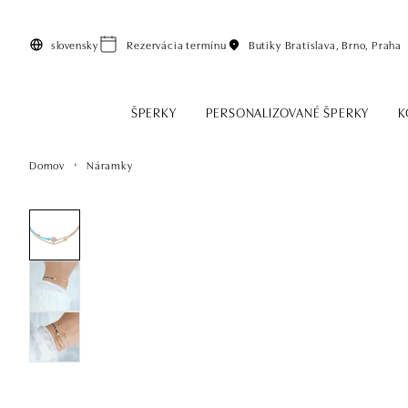
Preskočiť na hlavný obsah
slovensky
Rezervácia termínu
Butiky
Bratislava, Brno, Praha
ŠPERKY
PERSONALIZOVANÉ ŠPERKY
K
Domov
Náramky