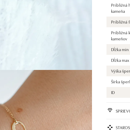
Približná
kameňa
Približná
Približná 
kameňov
Dĺžka min
Dĺžka max
Výška špe
Šírka šper
ID
SPRIE
STAROS