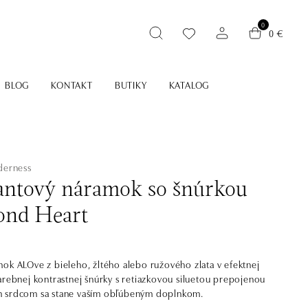
0
0 €
BLOG
KONTAKT
BUTIKY
KATALOG
derness
ntový náramok so šnúrkou
nd Heart
ok ALOve z bieleho, žltého alebo ružového zlata v efektnej
arebnej kontrastnej šnúrky s retiazkovou siluetou prepojenou
 srdcom sa stane vaším obľúbeným doplnkom.