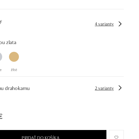
y
4 varianty
bu zlata
e
žlté
hu drahokamu
2 varianty
€
PRIDAŤ DO KOŠÍKA