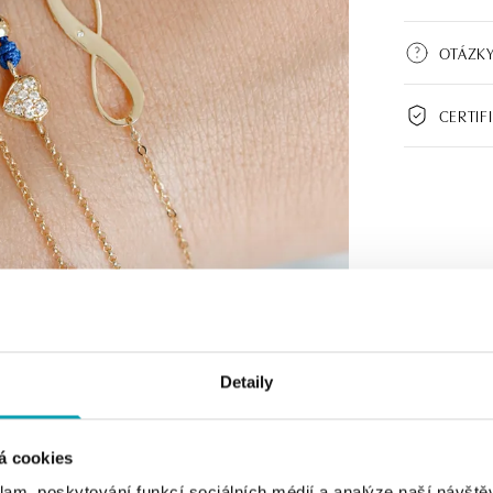
OTÁZK
CERTIF
Detaily
á cookies
klam, poskytování funkcí sociálních médií a analýze naší návšt