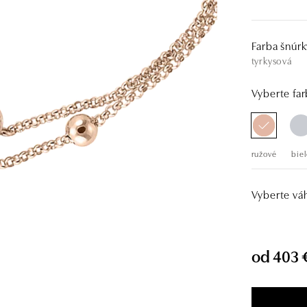
Farba šnúrk
tyrkysová
Vyberte far
ružové
biel
Vyberte vá
od 403 