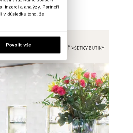
, inzerci a analýzy. Partneři
li v důsledku toho, že
Povolit vše
ZOBRAZIŤ VŠETKY BUTIKY