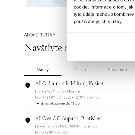
cookie. Informace o tom, jak
tyto údaje mohou zkombinovat
používáte jejich služby.
ALOVE BUTIKY
Navštívte naše butiky
Všetky
Česko
Slovensko
ALO diamonds Hilton, Košice
Hlavná 123/1, 040 01 Košice
tel.: +421 911 854 322, +421 917 869 485
dnes otvorené do 19:00
ALOve OC Aupark, Bratislava
Einsteinova 3541/18, 851 01 Bratislava
tel.: +421917090556