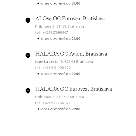
dnes otvorené do 21:00
ALOve OC Eurovea, Bratislava
Pribinova 8, 811 09 Bratislava
tel.: +421917090467
dnes otvorené do 21:00
HALADA OC Avion, Bratislava
Ivanská cesta 16, 821 04 Bratislava
tel.: +421 917 090 372
dnes otvorené do 21:00
HALADA OC Eurovea, Bratislava
Pribinova 8, 811 09 Bratislava
tel.: +421 910 284 071
dnes otvorené do 21:00
ALOve OC Nový Smíchov, Praha 5
Plzeňská 8, 150 00 Praha 5 - Anděl