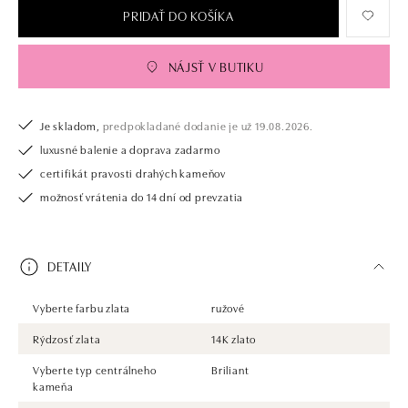
PRIDAŤ DO KOŠÍKA
NÁJSŤ V BUTIKU
Je skladom,
predpokladané dodanie je už 19.08.2026.
luxusné balenie a doprava zadarmo
certifikát pravosti drahých kameňov
možnosť vrátenia do 14 dní od prevzatia
DETAILY
Vyberte farbu zlata
ružové
Rýdzosť zlata
14K zlato
Vyberte typ centrálneho
Briliant
kameňa