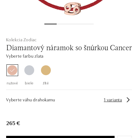
Kolekcia Zodiac
Diamantový náramok so šnúrkou Cancer
Vyberte farbu zlata
ružové
biele
žlté
Vyberte váhu drahokamu
1 varianta
265 €