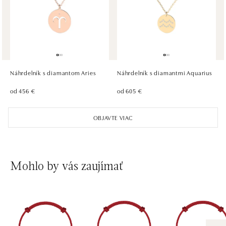
tel.: +420604389337
dnes otvorené od 09:00
ALOve Westfield Černý most, Praha 9
Chlumecká 765/6, 198 19 Praha 9
tel.: +420735703904
Náhrdelník s diamantom Aries
Náhrdelník s diamantmi Aquarius
dnes otvorené od 09:00
od 456 €
od 605 €
ALOve Westfield, Praha 4 - Chodov
OBJAVTE VIAC
Roztylská 2321/19, 148 00 Praha 4 - Chodov
tel.: +420730524389
dnes otvorené od 09:00
Mohlo by vás zaujímať