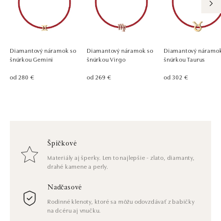
Diamantový náramok so
Diamantový náramok so
Diamantový náramok
šnúrkou Gemini
šnúrkou Virgo
šnúrkou Taurus
od 280 €
od 269 €
od 302 €
Špičkové
Materiály aj šperky. Len to najlepšie - zlato, diamanty,
drahé kamene a perly.
Nadčasové
Rodinné klenoty, ktoré sa môžu odovzdávať z babičky
na dcéru aj vnučku.