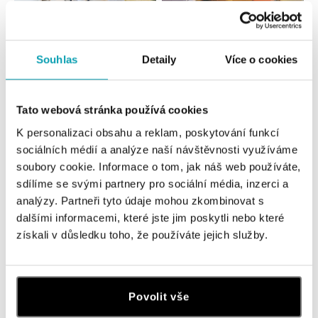
Všetky
Česko
Slovensko
Souhlas
Detaily
Více o cookies
ALO diamonds Hilton, Košice
Tato webová stránka používá cookies
Hlavná 123/1, 040 01 Košice
tel.: +421 911 854 322, +421 917 869 485
K personalizaci obsahu a reklam, poskytování funkcí
otvorené v Pondelok od 09:00
sociálních médií a analýze naší návštěvnosti využíváme
soubory cookie. Informace o tom, jak náš web používáte,
ALOve OC Aupark, Bratislava
sdílíme se svými partnery pro sociální média, inzerci a
Einsteinova 3541/18, 851 01 Bratislava
analýzy. Partneři tyto údaje mohou zkombinovat s
tel.: +421917090556
dalšími informacemi, které jste jim poskytli nebo které
dnes otvorené od 09:00
získali v důsledku toho, že používáte jejich služby.
ALOve OC Eurovea, Bratislava
Pribinova 8, 811 09 Bratislava
Povolit vše
tel.: +421917090467
dnes otvorené od 10:00