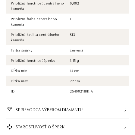
Približná hmotnosť centrálneho
0,002
kameňa
Približná farba centrálneho
G
kameňa
Približná kvalita centrálneho
SI3
kameňa
Farba šnúrky
červená
Približná hmotnosť šperku
1.15 g
Dĺžka min
14 cm
Dĺžka max
22 cm
ID
254002118R.A
SPRIEVODCA VÝBEROM DIAMANTU
STAROSTLIVOSŤ O ŠPERK