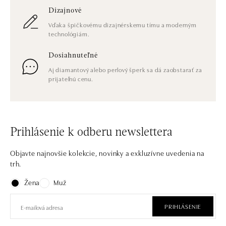
Dizajnové
Vďaka špičkovému dizajnérskemu tímu a moderným
technológiám.
Dosiahnuteľné
Aj diamantový alebo perlový šperk sa dá zaobstarať za
prijateľnú cenu.
Prihlásenie k odberu newslettera
Objavte najnovšie kolekcie, novinky a exkluzívne uvedenia na
trh.
Žena
Muž
PRIHLÁSENIE