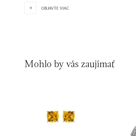
Roztylská 2321/19, 148 00 Praha 4 - Chodov
OBJAVTE VIAC
tel.: +420730524389
dnes otvorené do 21:00
Mohlo by vás zaujímať