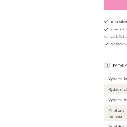
Je sklado
luxusné b
certifiká
možnosť vr
DETAILY
Vyberte fa
Rýdzosť zl
Vyberte t
Približná
kameňa
Približná