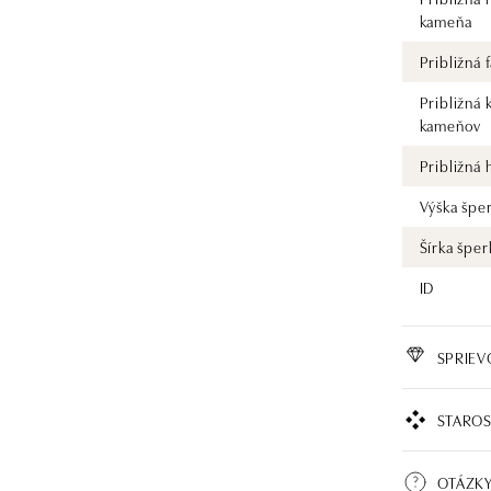
kameňa
Približná
Približná 
kameňov
Približná
Výška špe
Šírka šper
ID
SPRIE
STAROS
OTÁZK