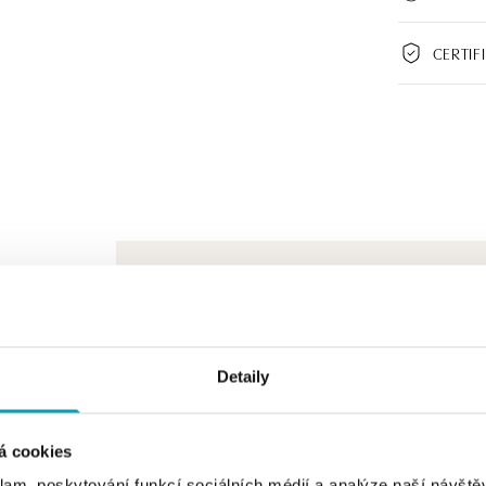
CERTIF
Detaily
á cookies
klam, poskytování funkcí sociálních médií a analýze naší návšt