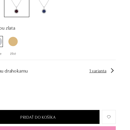
bu zlata
e
žlté
hu drahokamu
1 varianta
PRIDAŤ DO KOŠÍKA