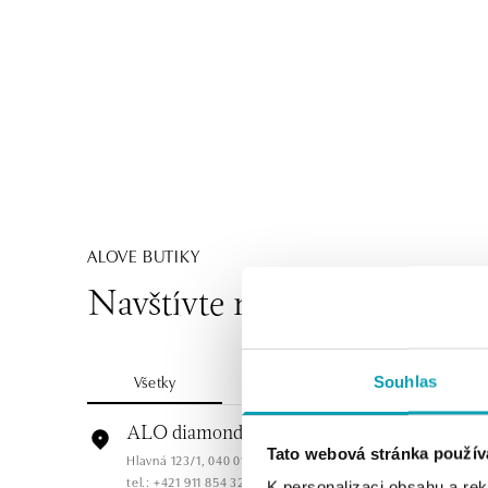
ALOVE BUTIKY
Navštívte naše butiky
Všetky
Česko
Slovensko
Souhlas
ALO diamonds Hilton, Košice
Tato webová stránka použív
Hlavná 123/1, 040 01 Košice
tel.: +421 911 854 322, +421 917 869 485
K personalizaci obsahu a re