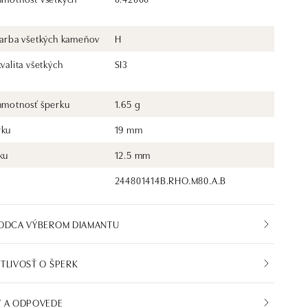
 farba všetkých kameňov
H
kvalita všetkých
SI3
 hmotnosť šperku
1.65 g
rku
19 mm
ku
12.5 mm
244801414B.RHO.M80.A.B
VODCA VÝBEROM DIAMANTU
TLIVOSŤ O ŠPERK
Y A ODPOVEDE