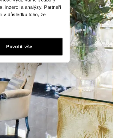
, inzerci a analýzy. Partneři
li v důsledku toho, že
Povolit vše