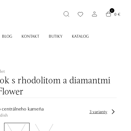
0
0 €
BLOG
KONTAKT
BUTIKY
KATALOG
let
sok s rhodolitom a diamantmi
Flower
p centrálneho kameňa
3 varianty
dish