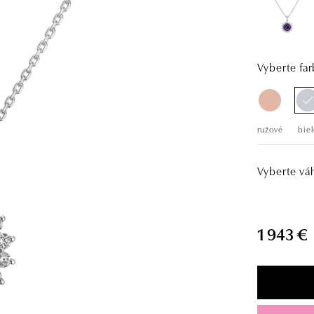
Vyberte far
ružové
biel
Vyberte vá
1 943 €