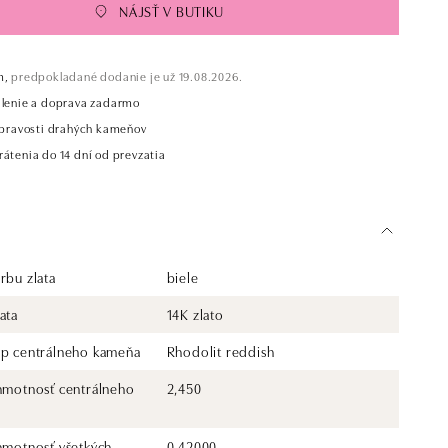
NÁJSŤ V BUTIKU
m,
predpokladané dodanie je už 19.08.2026.
alenie a doprava zadarmo
t pravosti drahých kameňov
átenia do 14 dní od prevzatia
rbu zlata
biele
ata
14K zlato
yp centrálneho kameňa
Rhodolit reddish
 hmotnosť centrálneho
2,450
 hmotnosť všetkých
0.42000