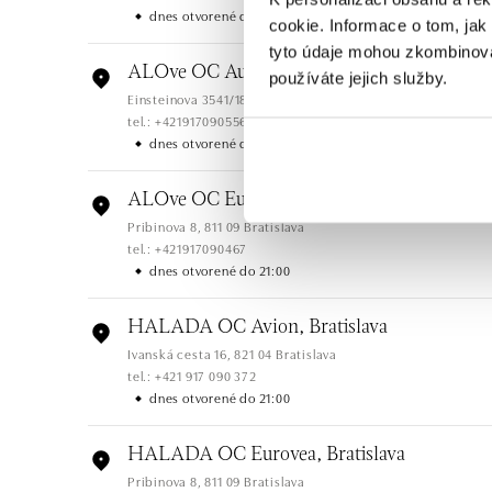
dnes otvorené do 19:00
cookie. Informace o tom, jak
tyto údaje mohou zkombinovat
ALOve OC Aupark, Bratislava
používáte jejich služby.
Einsteinova 3541/18, 851 01 Bratislava
tel.: +421917090556
dnes otvorené do 21:00
ALOve OC Eurovea, Bratislava
Pribinova 8, 811 09 Bratislava
tel.: +421917090467
dnes otvorené do 21:00
HALADA OC Avion, Bratislava
Ivanská cesta 16, 821 04 Bratislava
tel.: +421 917 090 372
dnes otvorené do 21:00
HALADA OC Eurovea, Bratislava
Pribinova 8, 811 09 Bratislava