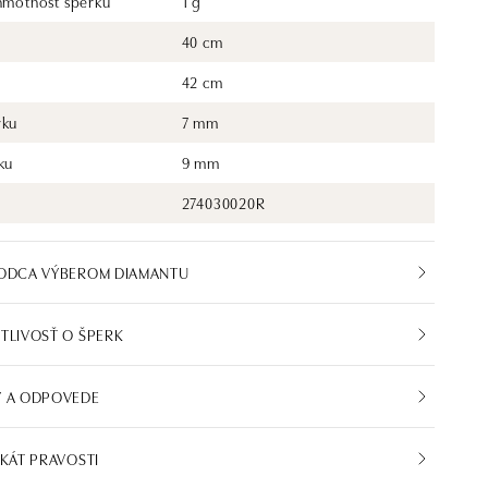
 hmotnosť šperku
1 g
40 cm
42 cm
rku
7 mm
ku
9 mm
274030020R
VODCA VÝBEROM DIAMANTU
TLIVOSŤ O ŠPERK
Y A ODPOVEDE
IKÁT PRAVOSTI