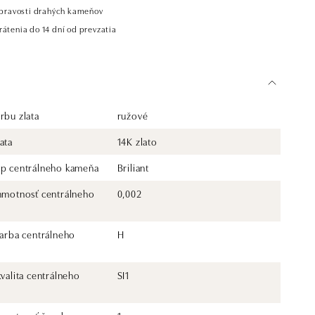
t pravosti drahých kameňov
átenia do 14 dní od prevzatia
rbu zlata
ružové
ata
14K zlato
yp centrálneho kameňa
Briliant
 hmotnosť centrálneho
0,002
farba centrálneho
H
kvalita centrálneho
SI1