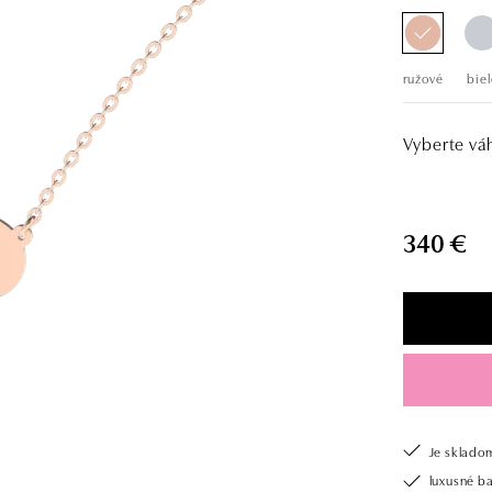
ružové
biel
Vyberte vá
340 €
Je sklado
luxusné b