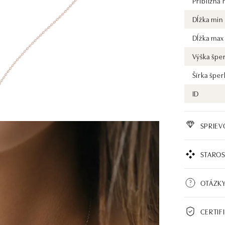
Približná
Dĺžka min
Dĺžka max
Výška špe
Šírka šper
ID
SPRIE
STAROS
OTÁZK
CERTIF