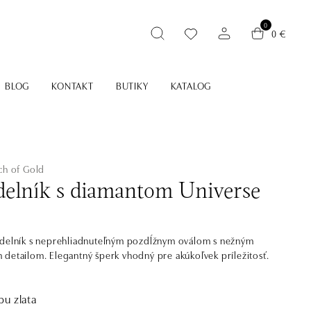
0
0 €
BLOG
KONTAKT
BUTIKY
KATALOG
ch of Gold
elník s diamantom Universe
rdelník s neprehliadnuteľným pozdĺžnym oválom s nežným
detailom. Elegantný šperk vhodný pre akúkoľvek príležitosť.
bu zlata