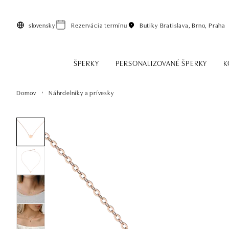
Preskočiť na hlavný obsah
slovensky
Rezervácia termínu
Butiky
Bratislava, Brno, Praha
ŠPERKY
PERSONALIZOVANÉ ŠPERKY
K
Domov
Náhrdelníky a prívesky