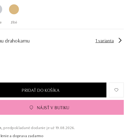
e
žlté
hu drahokamu
1 varianta
PRIDAŤ DO KOŠÍKA
NÁJSŤ V BUTIKU
m,
predpokladané dodanie je už 19.08.2026.
alenie a doprava zadarmo