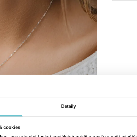
Detaily
á cookies
klam, poskytování funkcí sociálních médií a analýze naší návšt