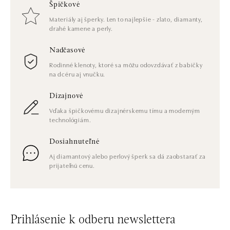
Špičkové
Materiály aj šperky. Len to najlepšie - zlato, diamanty,
drahé kamene a perly.
Nadčasové
Rodinné klenoty, ktoré sa môžu odovzdávať z babičky
na dcéru aj vnučku.
Dizajnové
Vďaka špičkovému dizajnérskemu tímu a moderným
technológiám.
Dosiahnuteľné
Aj diamantový alebo perlový šperk sa dá zaobstarať za
prijateľnú cenu.
Prihlásenie k odberu newslettera