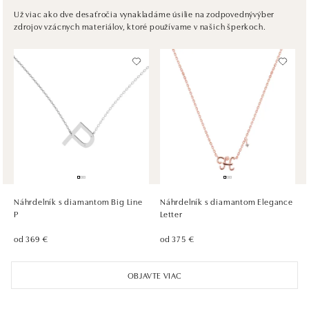
Plzeňská 8, 150 00 Praha 5 - Anděl
Už viac ako dve desaťročia vynakladáme úsilie na zodpovednývýber
zdrojov vzácnych materiálov, ktoré používame v našich šperkoch.
tel.: +420736509250
dnes otvorené do 21:00
ALOve OC Olympia, Brno
U Dálnice 777, 664 42 Brno
tel.: +420604389337
dnes otvorené od 10:00
ALOve Westfield Černý most, Praha 9
Chlumecká 765/6, 198 19 Praha 9
tel.: +420735703904
Náhrdelník s diamantom Big Line
Náhrdelník s diamantom Elegance
dnes otvorené do 21:00
P
Letter
od 369 €
od 375 €
ALOve Westfield, Praha 4 - Chodov
Roztylská 2321/19, 148 00 Praha 4 - Chodov
OBJAVTE VIAC
tel.: +420730524389
dnes otvorené do 21:00