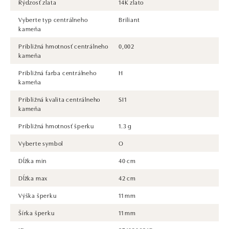
Rýdzosť zlata
14K zlato
Vyberte typ centrálneho
Briliant
kameňa
Približná hmotnosť centrálneho
0,002
kameňa
Približná farba centrálneho
H
kameňa
Približná kvalita centrálneho
SI1
kameňa
Približná hmotnosť šperku
1.3 g
Vyberte symbol
O
Dĺžka min
40 cm
Dĺžka max
42 cm
Výška šperku
11 mm
Šírka šperku
11 mm