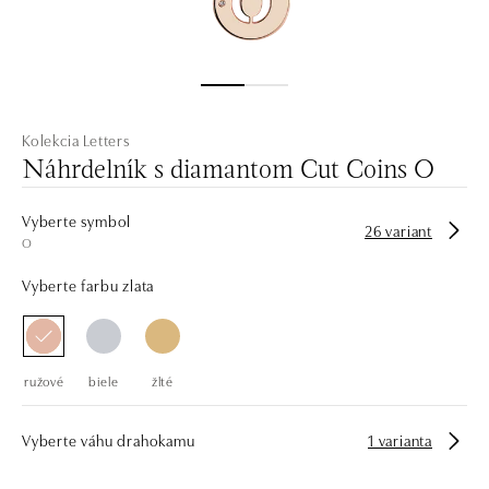
Kolekcia Letters
Náhrdelník s diamantom Cut Coins O
Vyberte symbol
26 variant
O
Vyberte farbu zlata
ružové
biele
žlté
Vyberte váhu drahokamu
1 varianta