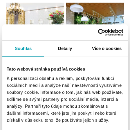
Souhlas
Detaily
Více o cookies
Všetky
Česko
Slovensko
Tato webová stránka používá cookies
K personalizaci obsahu a reklam, poskytování funkcí
ALO diamonds Hilton, Košice
sociálních médií a analýze naší návštěvnosti využíváme
Hlavná 123/1, 040 01 Košice
soubory cookie. Informace o tom, jak náš web používáte,
tel.: +421 911 854 322, +421 917 869 485
sdílíme se svými partnery pro sociální média, inzerci a
dnes otvorené do 19:00
analýzy. Partneři tyto údaje mohou zkombinovat s
dalšími informacemi, které jste jim poskytli nebo které
ALOve OC Aupark, Bratislava
získali v důsledku toho, že používáte jejich služby.
Einsteinova 3541/18, 851 01 Bratislava
tel.: +421917090556