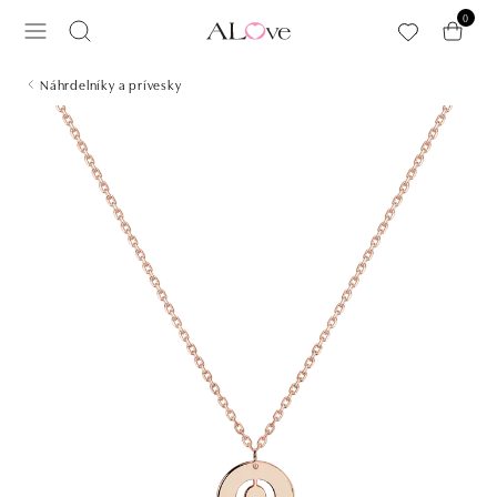
Preskočiť na hlavný obsah
0
Náhrdelníky a prívesky