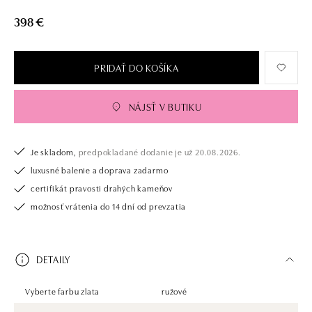
398 €
PRIDAŤ DO KOŠÍKA
NÁJSŤ V BUTIKU
Je skladom,
predpokladané dodanie je už 20.08.2026.
luxusné balenie a doprava zadarmo
certifikát pravosti drahých kameňov
možnosť vrátenia do 14 dní od prevzatia
DETAILY
Vyberte farbu zlata
ružové