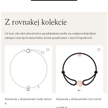
Pribinova 8, 811 09 Bratislava
tel.: +421 910 284 071
dnes otvorené od 10:00
Z rovnakej kolekcie
ALOve OC Nový Smíchov, Praha 5
Plzeňská 8, 150 00 Praha 5 - Anděl
Už viac ako dve desaťročia vynakladáme úsilie na zodpovednývýber
zdrojov vzácnych materiálov, ktoré používame v našich šperkoch.
tel.: +420736509250
dnes otvorené od 09:00
ALOve OC Olympia, Brno
U Dálnice 777, 664 42 Brno
tel.: +420604389337
dnes otvorené od 09:00
ALOve Westfield Černý most, Praha 9
Chlumecká 765/6, 198 19 Praha 9
tel.: +420735703904
Náramok s diamantom Curly Letter
Náramok s diamantom Cut Coin K
dnes otvorené od 09:00
A
od 196 €