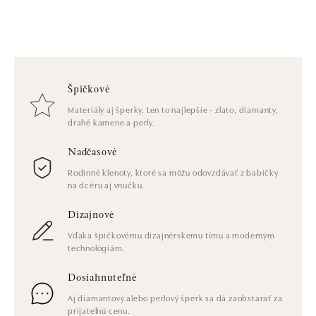
Špičkové
Materiály aj šperky. Len to najlepšie - zlato, diamanty,
drahé kamene a perly.
Nadčasové
Rodinné klenoty, ktoré sa môžu odovzdávať z babičky
na dcéru aj vnučku.
Dizajnové
Vďaka špičkovému dizajnérskemu tímu a moderným
technológiám.
Dosiahnuteľné
Aj diamantový alebo perlový šperk sa dá zaobstarať za
prijateľnú cenu.