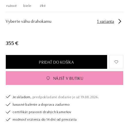
ružové
biele
žlté
Vyberte váhu drahokamu
1 varianta
355 €
PRIDAŤ DO KOŠÍKA
NÁJSŤ V BUTIKU
Je skladom,
predpokladané dodanie je už 19.08.2026.
luxusné balenie a doprava zadarmo
certifikát pravosti drahých kameňov
možnosť vrátenia do 14 dní od prevzatia