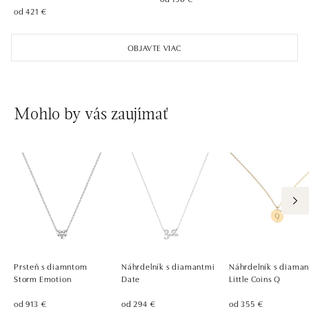
od 421 €
ALOve Westfield, Praha 4 - Chodov
Roztylská 2321/19, 148 00 Praha 4 - Chodov
OBJAVTE VIAC
tel.: +420730524389
dnes otvorené od 09:00
Mohlo by vás zaujímať
Prsteň s diamntom
Náhrdelník s diamantmi
Náhrdelník s diama
Storm Emotion
Date
Little Coins Q
od 913 €
od 294 €
od 355 €