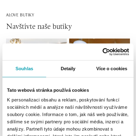
ALOVE BUTIKY
Navštívte naše butiky
Souhlas
Detaily
Více o cookies
Tato webová stránka používá cookies
K personalizaci obsahu a reklam, poskytování funkcí
Všetky
Česko
Slovensko
sociálních médií a analýze naší návštěvnosti využíváme
soubory cookie. Informace o tom, jak náš web používáte,
ALO diamonds Hilton, Košice
sdílíme se svými partnery pro sociální média, inzerci a
Hlavná 123/1, 040 01 Košice
analýzy. Partneři tyto údaje mohou zkombinovat s
tel.: +421 911 854 322, +421 917 869 485