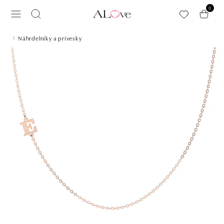
Preskočiť na hlavný obsah
0
Náhrdelníky a prívesky