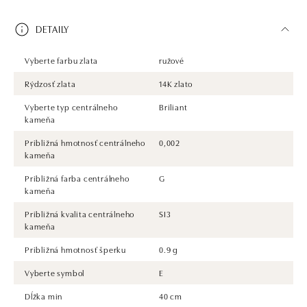
DETAILY
Vyberte farbu zlata
ružové
Rýdzosť zlata
14K zlato
Vyberte typ centrálneho
Briliant
kameňa
Približná hmotnosť centrálneho
0,002
kameňa
Približná farba centrálneho
G
kameňa
Približná kvalita centrálneho
SI3
kameňa
Približná hmotnosť šperku
0.9 g
Vyberte symbol
E
Dĺžka min
40 cm