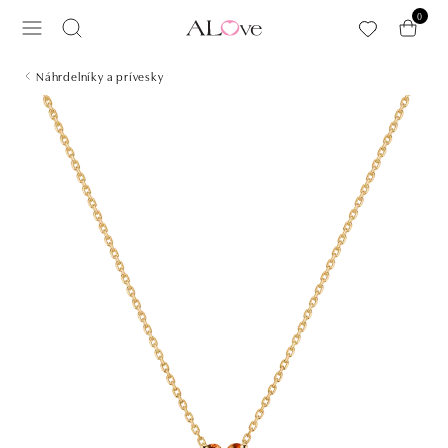
Preskočiť na hlavný obsah
0
Náhrdelníky a prívesky