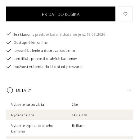
PRIDAŤ DO KOŠÍKA
Je skladom,
predpokladané dodanie je už 19.08.2026.
Dostupné len online
luxusné balenie a doprava zadarmo
certifikát pravosti drahých kameňov
možnosť vrátenia do 14 dní od prevzatia
DETAILY
Vyberte farbu zlata
žlté
Rýdzosť zlata
14K zlato
Vyberte typ centrálneho
Briliant
kameňa