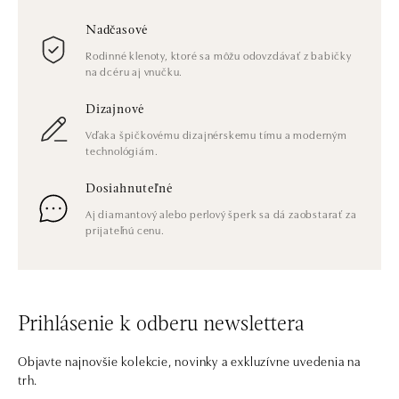
Nadčasové
Rodinné klenoty, ktoré sa môžu odovzdávať z babičky
na dcéru aj vnučku.
Dizajnové
Vďaka špičkovému dizajnérskemu tímu a moderným
technológiám.
Dosiahnuteľné
Aj diamantový alebo perlový šperk sa dá zaobstarať za
prijateľnú cenu.
Prihlásenie k odberu newslettera
Objavte najnovšie kolekcie, novinky a exkluzívne uvedenia na
trh.