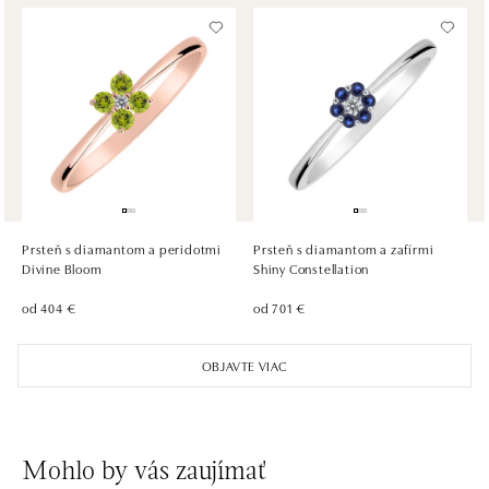
ALOve OC Olympia, Brno
U Dálnice 777, 664 42 Brno
tel.: +420604389337
dnes otvorené do 21:00
ALOve Westfield Černý most, Praha 9
Chlumecká 765/6, 198 19 Praha 9
tel.: +420735703904
Prsteň s diamantom a peridotmi
Prsteň s diamantom a zafírmi
dnes otvorené do 21:00
Divine Bloom
Shiny Constellation
od 404 €
od 701 €
ALOve Westfield, Praha 4 - Chodov
Roztylská 2321/19, 148 00 Praha 4 - Chodov
OBJAVTE VIAC
tel.: +420730524389
dnes otvorené do 21:00
Mohlo by vás zaujímať