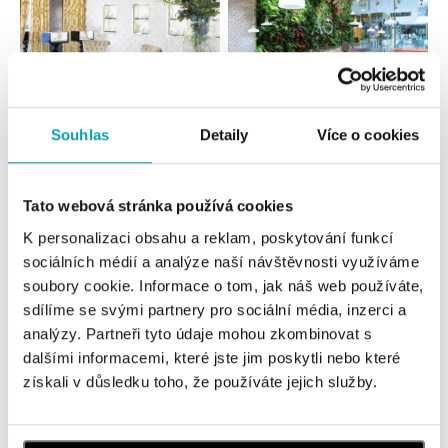
Souhlas
Detaily
Více o cookies
Všetky
Česko
Slovensko
Tato webová stránka používá cookies
ALO diamonds Hilton, Košice
K personalizaci obsahu a reklam, poskytování funkcí
Hlavná 123/1, 040 01 Košice
tel.: +421 911 854 322, +421 917 869 485
sociálních médií a analýze naší návštěvnosti využíváme
otvorené v Pondelok od 09:00
soubory cookie. Informace o tom, jak náš web používáte,
sdílíme se svými partnery pro sociální média, inzerci a
analýzy. Partneři tyto údaje mohou zkombinovat s
ALOve OC Aupark, Bratislava
dalšími informacemi, které jste jim poskytli nebo které
Einsteinova 3541/18, 851 01 Bratislava
získali v důsledku toho, že používáte jejich služby.
tel.: +421917090556
dnes otvorené do 21:00