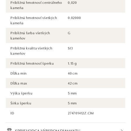
Približná hmotnosť centrálneho
0,020
kameňa
Približná hmotnosť všetkých
0.02000
kameňa
Približná farba všetkých
G
kameňov
Približná kvalita všetkých
SI3
kameňov
Približná hmotnosť šperku
1.15 g
Dĺžka min
40 cm
Dĺžka max
42 cm
Výška šperku
5 mm
Šírka šperku
5 mm
ID
274701412Z.CIM
SPRIEVODCA VÝBEROM DIAMANTU