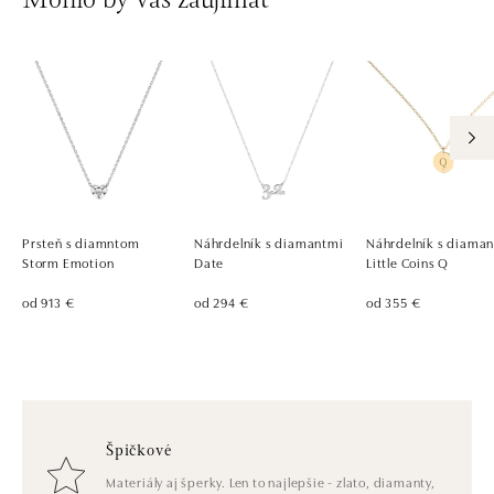
Mohlo by vás zaujímať
Prsteň s diamntom
Náhrdelník s diamantmi
Náhrdelník s diama
Storm Emotion
Date
Little Coins Q
od 913 €
od 294 €
od 355 €
Špičkové
Materiály aj šperky. Len to najlepšie - zlato, diamanty,