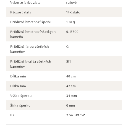
Vyberte farbu zlata
ružové
Rýdzosť zlata
14K zlato
Približná hmotnosť šperku
1.81 g
Približná hmotnosť všetkých
0.17700
kameňa
Približná farba všetkých
G
kameňov
Približná kvalita všetkých
SI1
kameňov
Dĺžka min
40 cm
Dĺžka max
42 cm
Výška šperku
34 mm
Šírka šperku
6 mm
ID
274701975R