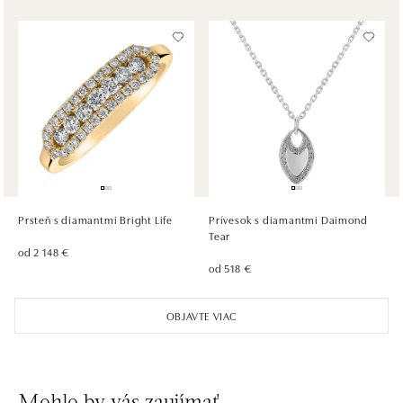
dnes otvorené od 09:00
ALOve OC Olympia, Brno
U Dálnice 777, 664 42 Brno
tel.: +420604389337
dnes otvorené od 09:00
ALOve Westfield Černý most, Praha 9
Chlumecká 765/6, 198 19 Praha 9
tel.: +420735703904
Prsteň s diamantmi Bright Life
Prívesok s diamantmi Daimond
dnes otvorené od 09:00
Tear
od 2 148 €
od 518 €
ALOve Westfield, Praha 4 - Chodov
Roztylská 2321/19, 148 00 Praha 4 - Chodov
OBJAVTE VIAC
tel.: +420730524389
dnes otvorené od 09:00