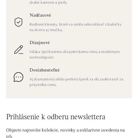
drahé kamene a perly.
Nadčasové
Rodinné klenoty, ktoré sa môžu odovzdávať z babičky
na dcéru aj vnučku.
Dizajnové
Vďaka špičkovému dizajnérskemu tímu a moderným
technológiám.
Dosiahnuteľné
Aj diamantový alebo perlový šperk sa dá zaobstarať za
prijateľnú cenu.
Prihlásenie k odberu newslettera
Objavte najnovšie kolekcie, novinky a exkluzívne uvedenia na
trh.