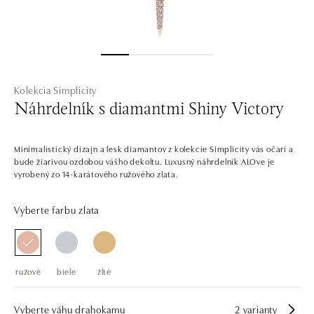
Kolekcia Simplicity
Náhrdelník s diamantmi Shiny Victory
Minimalistický dizajn a lesk diamantov z kolekcie Simplicity vás očarí a
bude žiarivou ozdobou vášho dekoltu. Luxusný náhrdelník ALOve je
vyrobený zo 14-karátového ružového zlata.
Vyberte farbu zlata
ružové
biele
žlté
Vyberte váhu drahokamu
2 varianty