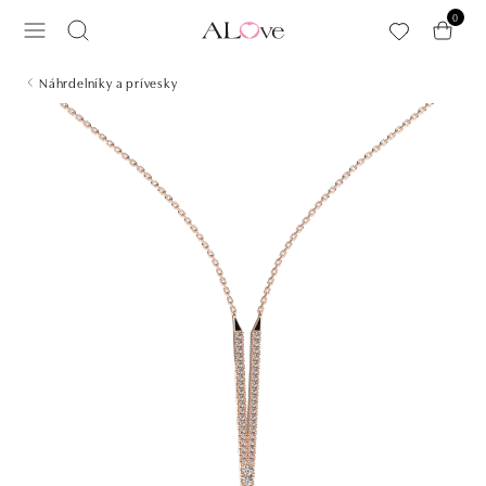
Preskočiť na hlavný obsah
0
Náhrdelníky a prívesky