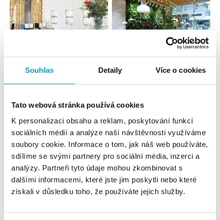
Souhlas
Detaily
Více o cookies
Všetky
Česko
Slovensko
Tato webová stránka používá cookies
ALO diamonds Hilton, Košice
K personalizaci obsahu a reklam, poskytování funkcí
Hlavná 123/1, 040 01 Košice
sociálních médií a analýze naší návštěvnosti využíváme
tel.: +421 911 854 322, +421 917 869 485
soubory cookie. Informace o tom, jak náš web používáte,
dnes otvorené od 10:00
sdílíme se svými partnery pro sociální média, inzerci a
analýzy. Partneři tyto údaje mohou zkombinovat s
ALOve OC Aupark, Bratislava
dalšími informacemi, které jste jim poskytli nebo které
Einsteinova 3541/18, 851 01 Bratislava
získali v důsledku toho, že používáte jejich služby.
tel.: +421917090556
dnes otvorené od 09:00