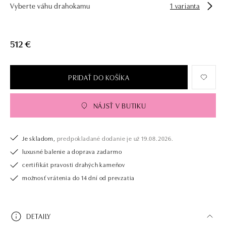
Vyberte váhu drahokamu
1 varianta
512 €
PRIDAŤ DO KOŠÍKA
NÁJSŤ V BUTIKU
Je skladom,
predpokladané dodanie je už 19.08.2026.
luxusné balenie a doprava zadarmo
certifikát pravosti drahých kameňov
možnosť vrátenia do 14 dní od prevzatia
DETAILY