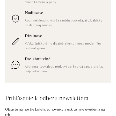
drahé kamene a perly.
Nadčasové
Rodinné klenoty, ktoré sa môžu odovzdávať z babičky
na dcéru aj vnučku.
Dizajnové
Vďaka špičkovému dizajnérskemu tímu a moderným
technológiám.
Dosiahnuteľné
Aj diamantový alebo perlový šperk sa dá zaobstarať za
prijateľnú cenu.
Prihlásenie k odberu newslettera
Objavte najnovšie kolekcie, novinky a exkluzívne uvedenia na
trh.