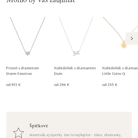
Mohlo by vás zaujímať
Prsteň s diamntom
Náhrdelník s diamantmi
Náhrdelník s diama
Storm Emotion
Date
Little Coins Q
od 913 €
od 294 €
od 355 €
Špičkové
Materiály aj šperky. Len to najlepšie - zlato, diamanty,