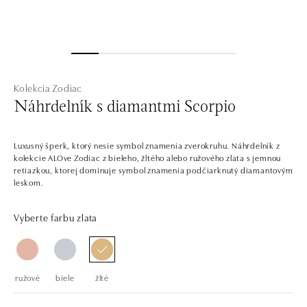
Kolekcia Zodiac
Náhrdelník s diamantmi Scorpio
Luxusný šperk, ktorý nesie symbol znamenia zverokruhu. Náhrdelník z
kolekcie ALOve Zodiac z bieleho, žltého alebo ružového zlata s jemnou
retiazkou, ktorej dominuje symbol znamenia podčiarknutý diamantovým
leskom.
Vyberte farbu zlata
ružové
biele
žlté