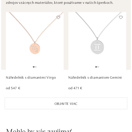
zdrojov vzácnych materiálov, ktoré používame v našich šperkoch.
tel.: +420736509250
dnes otvorené do 21:00
ALOve OC Olympia, Brno
U Dálnice 777, 664 42 Brno
tel.: +420604389337
dnes otvorené do 21:00
ALOve Westfield Černý most, Praha 9
Chlumecká 765/6, 198 19 Praha 9
tel.: +420735703904
Náhrdelník s diamantmi Virgo
Náhrdelník s diamantom Gemini
dnes otvorené do 21:00
od 547 €
od 471 €
ALOve Westfield, Praha 4 - Chodov
OBJAVTE VIAC
Roztylská 2321/19, 148 00 Praha 4 - Chodov
tel.: +420730524389
dnes otvorené do 21:00