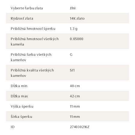
Vyberte farbu zlata
žlté
Rýdzosť zlata
14K zlato
Približná hmotnosť šperku
1.3 g
Približná hmotnosť všetkých
0.05000
kameňa
Približná farba všetkých
G
kameňov
Približná kvalita všetkých
SI1
kameňov
Dĺžka min
40 cm
Dĺžka max
42 cm
Výška šperku
11 mm
Šírka šperku
11 mm
ID
274030216Z