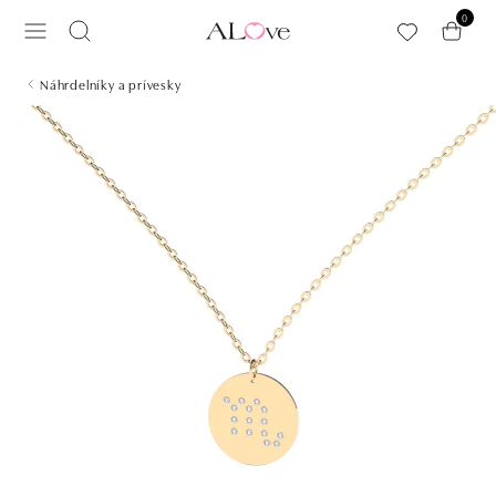
Preskočiť na hlavný obsah
0
Náhrdelníky a prívesky