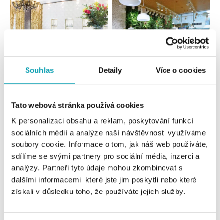
Souhlas
Detaily
Více o cookies
Všetky
Česko
Slovensko
Tato webová stránka používá cookies
K personalizaci obsahu a reklam, poskytování funkcí
ALO diamonds Hilton, Košice
sociálních médií a analýze naší návštěvnosti využíváme
Hlavná 123/1, 040 01 Košice
soubory cookie. Informace o tom, jak náš web používáte,
tel.: +421 911 854 322, +421 917 869 485
dnes otvorené do 15:00
sdílíme se svými partnery pro sociální média, inzerci a
analýzy. Partneři tyto údaje mohou zkombinovat s
dalšími informacemi, které jste jim poskytli nebo které
ALOve OC Aupark, Bratislava
získali v důsledku toho, že používáte jejich služby.
Einsteinova 3541/18, 851 01 Bratislava
tel.: +421917090556
dnes otvorené do 21:00